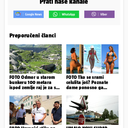
Prati naše kanale
Preporučeni članci
FOTO Odmor u starom
FOTO Tko se srami
bunkeru 100 metara
celulita još? Poznate
ispod zemlje raj je za sva
dame ponosno ga
vaša osjetila
pokazuju pa slave svoje
obline