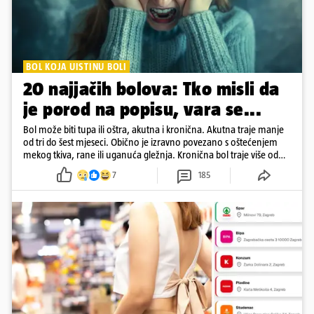
BOL KOJA UISTINU BOLI
20 najjačih bolova: Tko misli da
je porod na popisu, vara se...
Bol može biti tupa ili oštra, akutna i kronična. Akutna traje manje
od tri do šest mjeseci. Obično je izravno povezano s oštećenjem
mekog tkiva, rane ili uganuća gležnja. Kronična bol traje više od
šest mjeseci
7
185