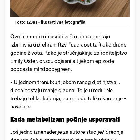
Foto: 123RF - ilustrativna fotografija
Ovo bi moglo objasniti zašto djeca postaju
izbirljivija u prehrani (tzv. "pad apetita") oko druge
godine života. Kako je stručnjakinja za roditeljstvo
Emily Oster, dr.sc., objasnila tijekom epizode
podcasta mindbodygreen.
- U jednom trenutku tijekom ranog djetinjstva...
djeca postaju manje gladna. To je u redu. Ne
trebaju toliko kalorija, pa ne jedu toliko kao prije -
navela je.
Kada metabolizam počinje usporavati
Još jedno iznenađenje za autore studije? Srednja
dob (pa čak ni menopauza) nije igrala ulogu u