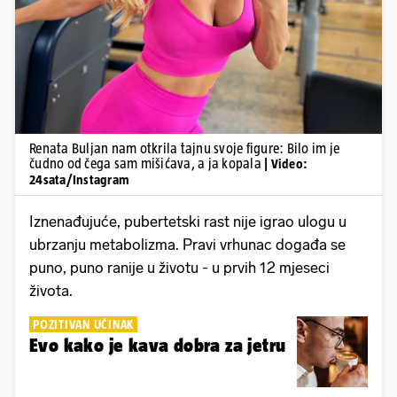
Pokretanje videa...
Renata Buljan nam otkrila tajnu svoje figure: Bilo im je
čudno od čega sam mišićava, a ja kopala
| Video:
24sata/Instagram
Iznenađujuće, pubertetski rast nije igrao ulogu u
ubrzanju metabolizma. Pravi vrhunac događa se
puno, puno ranije u životu - u prvih 12 mjeseci
života.
POZITIVAN UČINAK
Evo kako je kava dobra za jetru