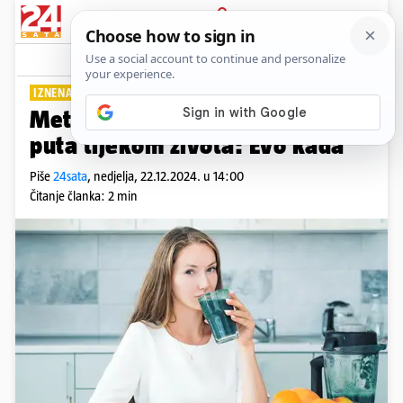
PRIJAVA
Lifestyle
Komentari
0
IZNENADIT ĆETE SE
Metabolizam usporava više
puta tijekom života: Evo kada
Piše
24sata
,
nedjelja, 22.12.2024. u 14:00
Čitanje članka: 2 min