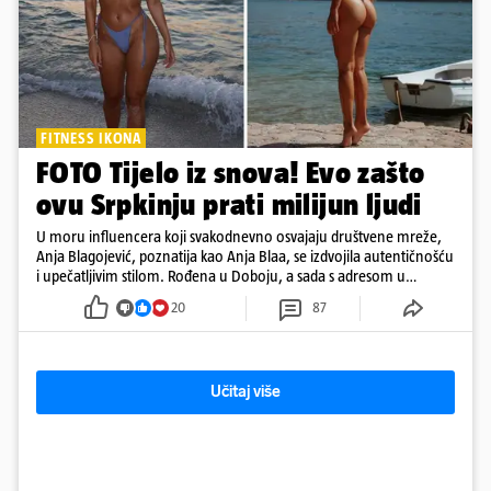
FITNESS IKONA
FOTO Tijelo iz snova! Evo zašto
ovu Srpkinju prati milijun ljudi
U moru influencera koji svakodnevno osvajaju društvene mreže,
Anja Blagojević, poznatija kao Anja Blaa, se izdvojila autentičnošću
i upečatljivim stilom. Rođena u Doboju, a sada s adresom u
Dubaiju, Anja je spoj glamura, discipline i mladenačke energije
20
87
Učitaj više