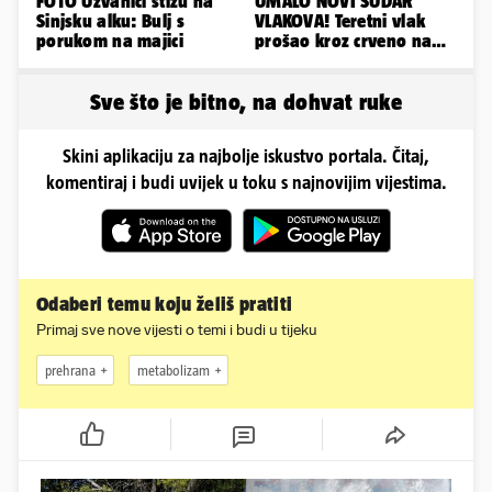
FOTO Uzvanici stižu na
UMALO NOVI SUDAR
Sinjsku alku: Bulj s
VLAKOVA! Teretni vlak
porukom na majici
prošao kroz crveno na
kolodvoru Škrljevo
Sve što je bitno, na dohvat ruke
Skini aplikaciju za najbolje iskustvo portala. Čitaj,
komentiraj i budi uvijek u toku s najnovijim vijestima.
Odaberi temu koju želiš pratiti
Primaj sve nove vijesti o temi i budi u tijeku
prehrana
metabolizam