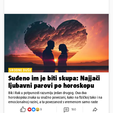
SRODNE DUŠE
Suđeno im je biti skupa: Najjači
ljubavni parovi po horoskopu
Bik i Rak u potpunosti razumiju jedan drugog. Ova dva
horoskopska znaka su snažno povezani, kako na fizičkoj tako i na
emocionalnoj razini, a ta povezanost s vremenom samo raste
9
160