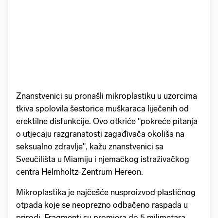
Znanstvenici su pronašli mikroplastiku u uzorcima
tkiva spolovila šestorice muškaraca liječenih od
erektilne disfunkcije. Ovo otkriće "pokreće pitanja
o utjecaju razgranatosti zagađivača okoliša na
seksualno zdravlje", kažu znanstvenici sa
Sveučilišta u Miamiju i njemačkog istraživačkog
centra Helmholtz-Zentrum Hereon.
Mikroplastika je najčešće nusproizvod plastičnog
otpada koje se neoprezno odbačeno raspada u
prirodi. Fragmenti su promjera do 5 milimetara,