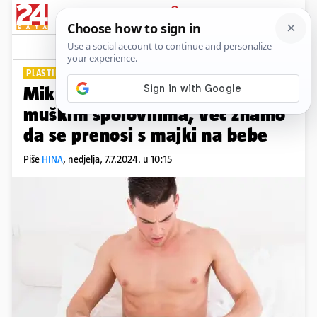
PRIJAVA
Lifestyle
Komentari
3
PLASTIKA PRODIRE U SVE
Mikroplastika pronađena i u
muškim spolovilima, već znamo
da se prenosi s majki na bebe
Piše
HINA
,
nedjelja, 7.7.2024. u 10:15