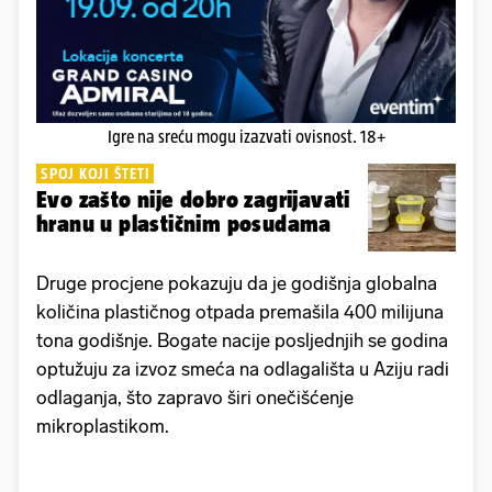
Igre na sreću mogu izazvati ovisnost. 18+
SPOJ KOJI ŠTETI
Evo zašto nije dobro zagrijavati
hranu u plastičnim posudama
Druge procjene pokazuju da je godišnja globalna
količina plastičnog otpada premašila 400 milijuna
tona godišnje. Bogate nacije posljednjih se godina
optužuju za izvoz smeća na odlagališta u Aziju radi
odlaganja, što zapravo širi onečišćenje
mikroplastikom.