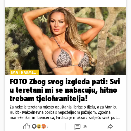
IMA TRAUME...
FOTO Zbog svog izgleda pati: Svi
u teretani mi se nabacuju, hitno
trebam tjelohranitelja!
Za neke je teretana mjesto opuštanja i brige o tijelu, a za Monicu
Huldt - svakodnevna borba s nepoželjnom pažnjom. Zgodna
manekenka i influencerica, tvrdi da je muškarci salijeću svaki put
kad dođe na trening
8
26