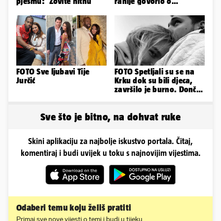
pjesmu: 'Zovite hitnu'
ranije govorio o
predmetu nacionalne
sigurnosti
FOTO Sve ljubavi Tije
FOTO Spetljali su se na
Jurčić
Krku dok su bili djeca,
završilo je burno. Dončić
i Anamaria u novoj fazi
Sve što je bitno, na dohvat ruke
Skini aplikaciju za najbolje iskustvo portala. Čitaj,
komentiraj i budi uvijek u toku s najnovijim vijestima.
Odaberi temu koju želiš pratiti
Primaj sve nove vijesti o temi i budi u tijeku