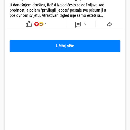
U današnjem društvu, fizički izgled često se doživljava kao
prednost, a pojam 'privilegij ljepote' postaje sve prisutniji u
poslovnom svijetu. Atraktivan izgled nije samo estetska
karakteristika
2
5
Učitaj više