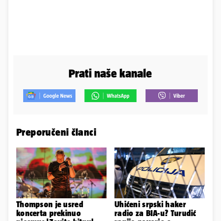
Prati naše kanale
Preporučeni članci
Thompson je usred
Uhićeni srpski haker
koncerta prekinuo
radio za BIA-u? Turudić