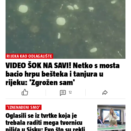
RIJEKA KAO ODLAGALIŠTE
VIDEO ŠOK NA SAVI! Netko s mosta
bacio hrpu bešteka i tanjura u
rijeku: 'Zgrožen sam'
12
'IZNENAĐENI SMO'
Oglasili se iz tvrtke koja je
trebala raditi mega tvornicu
pilića u Sisku: Evo što su rekli