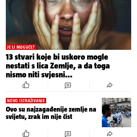
JE LI MOGUĆE?
13 stvari koje bi uskoro mogle
nestati s lica Zemlje, a da toga
nismo niti svjesni...
NOVO ISTRAŽIVANJE
Ovo su najzagađenije zemlje na
svijetu, zrak im nije čist