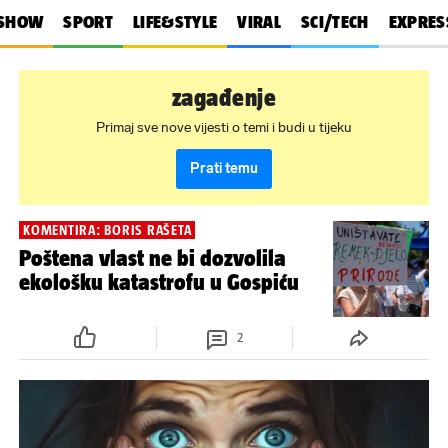
SHOW
SPORT
LIFE&STYLE
VIRAL
SCI/TECH
EXPRES
zagađenje
Primaj sve nove vijesti o temi i budi u tijeku
Prati temu
KOMENTIRA: BORIS RAŠETA
Poštena vlast ne bi dozvolila
ekološku katastrofu u Gospiću
2