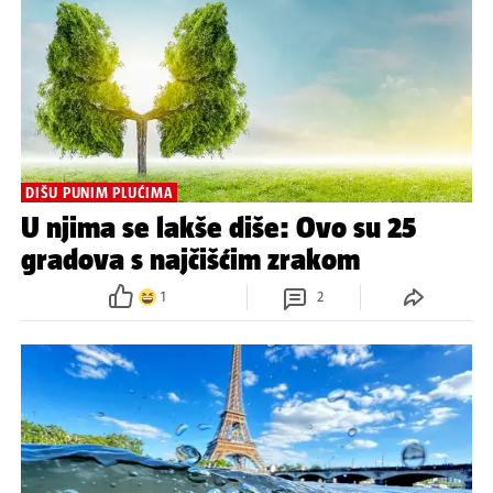
DIŠU PUNIM PLUĆIMA
U njima se lakše diše: Ovo su 25
gradova s najčišćim zrakom
1
2