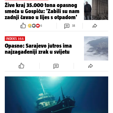
Žive kraj 35.000 tona opasnog
smeća u Gospiću: 'Zabili su nam
zadnji čavao u lijes s otpadom'
6
38
INDEKS 355
Opasno: Sarajevo jutros ima
najzagađeniji zrak u svijetu