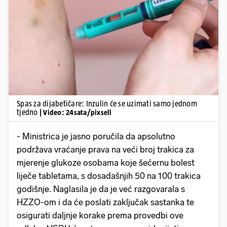
Pokretanje videa...
Spas za dijabetičare: Inzulin će se uzimati samo jednom
tjedno
| Video: 24sata/pixsell
- Ministrica je jasno poručila da apsolutno
podržava vraćanje prava na veći broj trakica za
mjerenje glukoze osobama koje šećernu bolest
liječe tabletama, s dosadašnjih 50 na 100 trakica
godišnje. Naglasila je da je već razgovarala s
HZZO-om i da će poslati zaključak sastanka te
osigurati daljnje korake prema provedbi ove