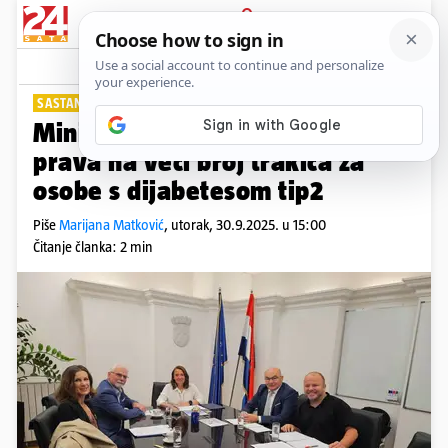
PRIJAVA
Lifestyle
Komentari
0
SASTANAK UDRUGA I MINISTRICE ZDRAVSTVA
Ministrica podržala vraćanje
prava na veći broj trakica za
osobe s dijabetesom tip2
Piše
Marijana Matković
,
utorak, 30.9.2025. u 15:00
Čitanje članka: 2 min