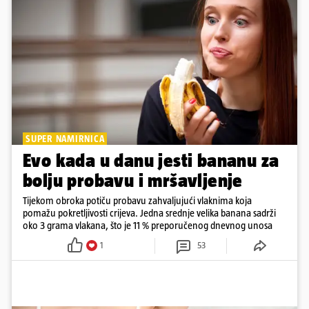
SUPER NAMIRNICA
Evo kada u danu jesti bananu za
bolju probavu i mršavljenje
Tijekom obroka potiču probavu zahvaljujući vlaknima koja
pomažu pokretljivosti crijeva. Jedna srednje velika banana sadrži
oko 3 grama vlakana, što je 11 % preporučenog dnevnog unosa
1
53