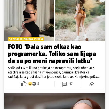
SENZACIONALNA PRIČA
FOTO 'Dala sam otkaz kao
programerka. Toliko sam lijepa
da su po meni napravili lutku'
S više od 1,6 milijuna pratitelja na Instagramu, Yael Cohen Aris
etablirala se kao snažna influencerica, glumica i kreatorica
sadržaja koja gradi vlastiti svijet za svoje fanove. No njezina priča
pokazuje da online slava dolazi i s neočekivanim izazovima
15
47