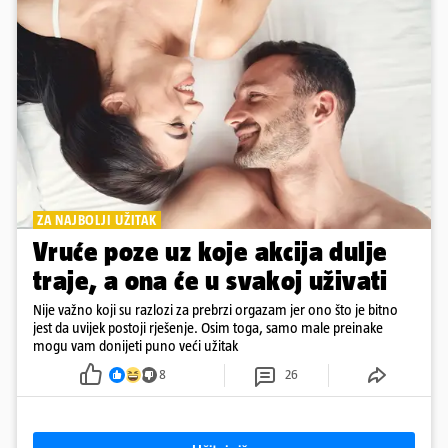
ZA NAJBOLJI UŽITAK
Vruće poze uz koje akcija dulje
traje, a ona će u svakoj uživati
Nije važno koji su razlozi za prebrzi orgazam jer ono što je bitno
jest da uvijek postoji rješenje. Osim toga, samo male preinake
mogu vam donijeti puno veći užitak
8
26