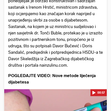
ponedjeljak je održao konstruktivan i sadržajan
sastanak s Irenom Hrstić, ministricom zdravstva,
koji ocjenjujemo kao značajan korak naprijed u
unaprjeđenju skrbi za osobe s dijabetesom.
Sastanak, na kojem je uz ministricu sudjelovao i
njen savjetnik dr. Tonči Buble, protekao je u izrazito
pozitivnom i partnerskom tonu, priopćeno je iz
udruga, što su potpisali Davor Bučević i Doris
Sandalić, predsjednik i potpredsjednica HSDU-a te
Davor Skeledžija iz Zagrebačkog dijabetičkog
društva i portala nainzulinu.com.
POGLEDAJTE VIDEO: Nove metode liječenja
dijabetesa
00:57