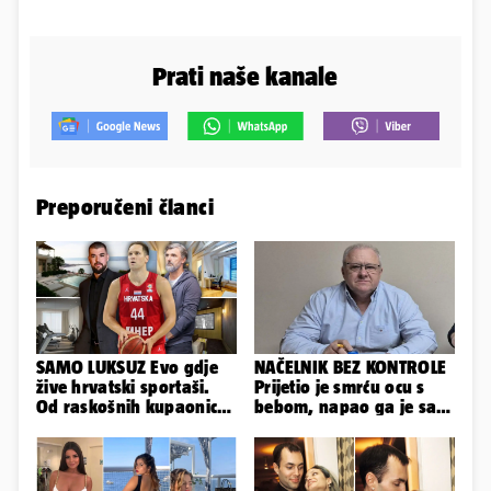
Prati naše kanale
Preporučeni članci
SAMO LUKSUZ Evo gdje
NAČELNIK BEZ KONTROLE
žive hrvatski sportaši.
Prijetio je smrću ocu s
Od raskošnih kupaonica
bebom, napao ga je sa
pa do privatnog kina
svoja dva sina!