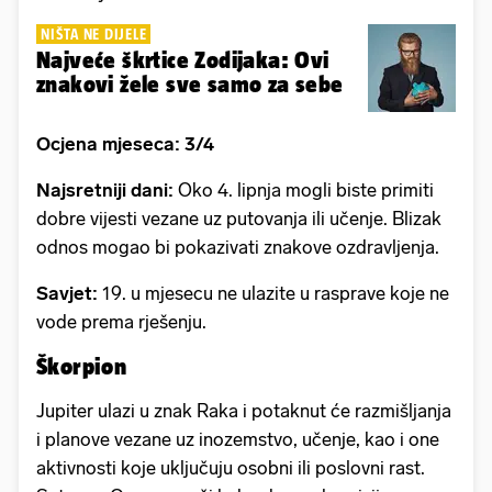
NIŠTA NE DIJELE
Najveće škrtice Zodijaka: Ovi
znakovi žele sve samo za sebe
Ocjena mjeseca: 3/4
Najsretniji dani:
Oko 4. lipnja mogli biste primiti
dobre vijesti vezane uz putovanja ili učenje. Blizak
odnos mogao bi pokazivati ​​znakove ozdravljenja.
Savjet:
19. u mjesecu ne ulazite u rasprave koje ne
vode prema rješenju.
Škorpion
Jupiter ulazi u znak Raka i potaknut će razmišljanja
i planove vezane uz inozemstvo, učenje, kao i one
aktivnosti koje uključuju osobni ili poslovni rast.