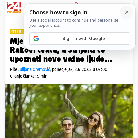
PRIJAVA
Lifestyle
Komentari
27
OTKRIJTE ŠTO VAS ČEKA
Mjesečni horoskop za lipanj:
Rakovi cvatu, a Strijelci će
upoznati nove važne ljude...
Piše
Julijana Oremović
,
ponedjeljak, 2.6.2025. u 07:00
Čitanje članka: 9 min