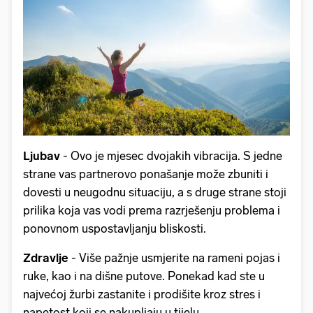
Ljubav
- Ovo je mjesec dvojakih vibracija. S jedne
strane vas partnerovo ponašanje može zbuniti i
dovesti u neugodnu situaciju, a s druge strane stoji
prilika koja vas vodi prema razrješenju problema i
ponovnom uspostavljanju bliskosti.
Zdravlje
- Više pažnje usmjerite na rameni pojas i
ruke, kao i na dišne putove. Ponekad kad ste u
najvećoj žurbi zastanite i prodišite kroz stres i
napetost koji se nakupljaju u tijelu.