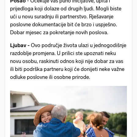
Posao
- Očekuje vas puno inicijative, upita i
prijedloga koji dolaze od drugih ljudi. Mogli biste
ući u novu suradnju ili partnerstvo. Rješavanje
poslovne dokumentacije bit će brzo i uspješno.
Dobar mjesec za pokretanje novih poslova.
Ljubav -
Ovo područje života ulazi u jednogodišnje
razdoblje promjena. U prilici ste upoznati neku
novu osobu, raskinuti odnos koji nije dobar za vas
ili biti podrška partneru koji će donijeti neke važne
odluke poslovne ili osobne prirode.