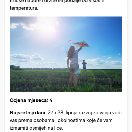
fizičke napore i držite se podalje od visokih
temperatura.
Ocjena mjeseca: 4
Najsretniji dani:
27. i 28. lipnja razvoj zbivanja vodi
vas prema osobama i okolnostima koje će vam
izmamiti osmijeh na lice.