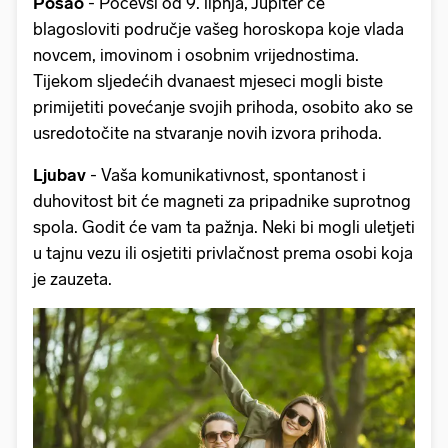
Posao
- Počevši od 9. lipnja, Jupiter će
blagosloviti područje vašeg horoskopa koje vlada
novcem, imovinom i osobnim vrijednostima.
Tijekom sljedećih dvanaest mjeseci mogli biste
primijetiti povećanje svojih prihoda, osobito ako se
usredotočite na stvaranje novih izvora prihoda.
Ljubav
- Vaša komunikativnost, spontanost i
duhovitost bit će magneti za pripadnike suprotnog
spola. Godit će vam ta pažnja. Neki bi mogli uletjeti
u tajnu vezu ili osjetiti privlačnost prema osobi koja
je zauzeta.