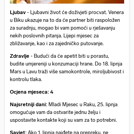
Ljubav
- Ljubavni život će doživjeti procvat. Venera
u Biku ukazuje na to da će partner biti raspoložen
za suradnju, mogao bi vam pomoći u rješavanju
nekih poslovnih pitanja. Lijepi mjesec za
zbližavanje, kao i za zajedničko putovanje.
Zdravlje
- Budući da će apetit biti u porastu,
budite umjereniji u konzumaciji hrane. Do 18. lipnja
Mars u Lavu traži više samokontrole, miroljubivost i
kontrolu tlaka.
Ocjena mjeseca: 4
Najsretniji dani:
Mladi Mjesec u Raku, 25. lipnja
omogućuje vam da ostvarite jednu želju i
uspostavite kontakte koji su vam za to potrebni.
Savjet:
Ako 1. lipnja naiđete na prepreku, ne