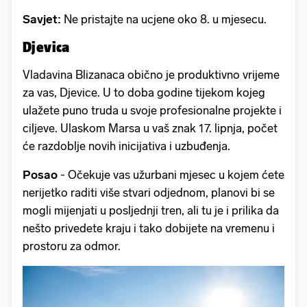
Savjet:
Ne pristajte na ucjene oko 8. u mjesecu.
Djevica
Vladavina Blizanaca obično je produktivno vrijeme
za vas, Djevice. U to doba godine tijekom kojeg
ulažete puno truda u svoje profesionalne projekte i
ciljeve. Ulaskom Marsa u vaš znak 17. lipnja, počet
će razdoblje novih inicijativa i uzbuđenja.
Posao
- Očekuje vas užurbani mjesec u kojem ćete
nerijetko raditi više stvari odjednom, planovi bi se
mogli mijenjati u posljednji tren, ali tu je i prilika da
nešto privedete kraju i tako dobijete na vremenu i
prostoru za odmor.