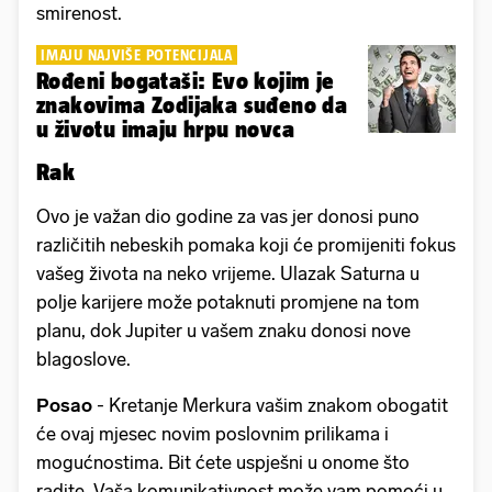
smirenost.
IMAJU NAJVIŠE POTENCIJALA
Rođeni bogataši: Evo kojim je
znakovima Zodijaka suđeno da
u životu imaju hrpu novca
Rak
Ovo je važan dio godine za vas jer donosi puno
različitih nebeskih pomaka koji će promijeniti fokus
vašeg života na neko vrijeme. Ulazak Saturna u
polje karijere može potaknuti promjene na tom
planu, dok Jupiter u vašem znaku donosi nove
blagoslove.
Posao
- Kretanje Merkura vašim znakom obogatit
će ovaj mjesec novim poslovnim prilikama i
mogućnostima. Bit ćete uspješni u onome što
radite. Vaša komunikativnost može vam pomoći u