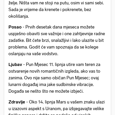
želje. Ništa vam ne stoji na putu, osim vi sami sebi.
Sada je vrijeme da krenete i pokrenete, bez
okolišanja.
Posao
- Prvih desetak dana mjeseca možete
uspješno obaviti sve važnije i one zahtjevnije radne
zadatke. Bit ćete brzi, snalažljivi i lako ulazite u bit
problema. Godit će vam spoznaja da se kolege
oslanjaju na vaše vodstvo.
Ljubav
- Pun Mjesec 11. lipnja utire vam teren za
ostvarenje novih romantičnih izgleda, ako vas to
zanima. Ovo nije samo običan Pun Mjesec; ovaj
lunarni događaj ima jake sudbinske vibracije.
Događa se nešto što ne možete izbjeći.
Zdravlje
- Oko 14. lipnja Mars u vašem znaku ulazi
u izazovni aspekt s Uranom, pa izbjegavajte velike