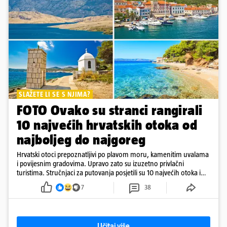
SLAŽETE LI SE S NJIMA?
FOTO Ovako su stranci rangirali
10 najvećih hrvatskih otoka od
najboljeg do najgoreg
Hrvatski otoci prepoznatljivi po plavom moru, kamenitim uvalama
i povijesnim gradovima. Upravo zato su izuzetno privlačni
turistima. Stručnjaci za putovanja posjetili su 10 najvećih otoka i
rangirali ih
7
38
Učitaj više