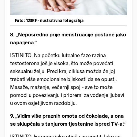
Foto: 123RF - ilustrativna fotografija
8. „Neposredno prije menstruacije postane jako
napaljena.“
ISTINITO. Na početku lutealne faze razina
testosterona još je visoka, što može povećati
seksualnu želju. Pred kraj ciklusa možda će joj
trebati više emocionalne bliskosti da se opusti.
Masaže, maženje, večernji spoj - sve to može
pomoći u povezivanju i pripremi za vođenje ljubavi
u ovom osjetljivom razdoblju.
9. „Vidim više praznih omota od čokolade, a ona
se sklupčala s tanjurom tjestenine ispred TV-a.“
ISTINITO. Hormoni jako utječu na apetit. Iako se