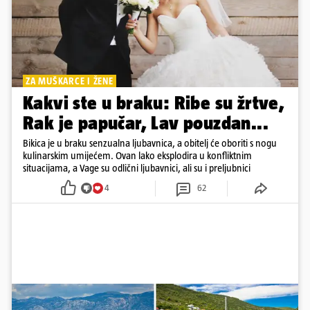
ZA MUŠKARCE I ŽENE
Kakvi ste u braku: Ribe su žrtve,
Rak je papučar, Lav pouzdan...
Bikica je u braku senzualna ljubavnica, a obitelj će oboriti s nogu
kulinarskim umijećem. Ovan lako eksplodira u konfliktnim
situacijama, a Vage su odlični ljubavnici, ali su i preljubnici
4
62