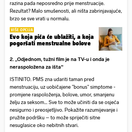
razina pada neposredno prije menstruacije.
Rezultat? Malo smušenosti, ali ništa zabrinjavajuće,
brzo se sve vrati u normalu.
VIŠE OPCIJA
Evo koja pića će ublažiti, a koja
pogoršati menstrualne bolove
2. „Odjednom, tužni film je na TV-u i onda je
neraspoložena za išta''
ISTINITO. PMS zna udariti taman pred
menstruaciju, uz uobičajene "bonus" simptome -
promjene raspoloženja, bolove, umor, smanjenu
želju za seksom… Sve to može učiniti da se osjeća
nesigurno i preosjetljivo. Pokažite razumijevanje i
pružite podršku – to može spriječiti sitne
nesuglasice oko nebitnih stvari.