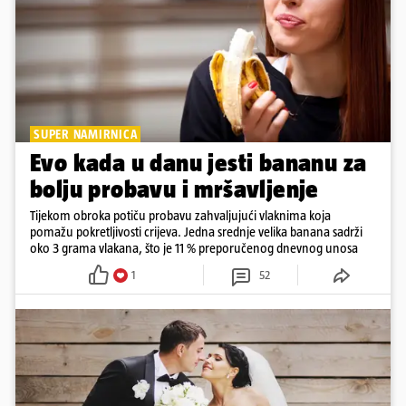
SUPER NAMIRNICA
Evo kada u danu jesti bananu za
bolju probavu i mršavljenje
Tijekom obroka potiču probavu zahvaljujući vlaknima koja
pomažu pokretljivosti crijeva. Jedna srednje velika banana sadrži
oko 3 grama vlakana, što je 11 % preporučenog dnevnog unosa
1
52