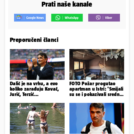
Prati naše kanale
Preporučeni članci
Dalić je na vrhu, a evo
FOTO Požar progutao
koliko zarađuju Kovač,
apartman u Istri: 'Smijali
Jurić, Terzić...
su se i pokazivali srednji
prst dok je kuća gorjela'