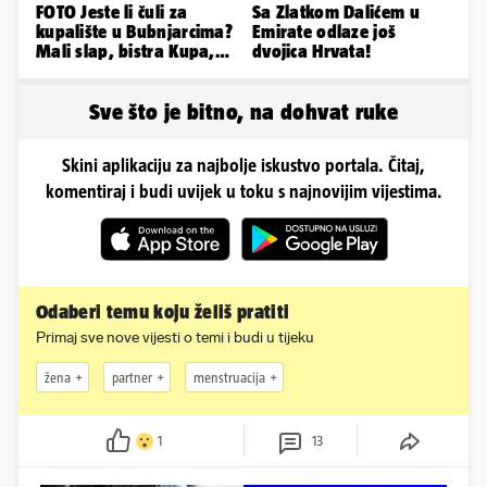
FOTO Jeste li čuli za
Sa Zlatkom Dalićem u
kupalište u Bubnjarcima?
Emirate odlaze još
Mali slap, bistra Kupa,
dvojica Hrvata!
šumski hlad - prava
idila!
Sve što je bitno, na dohvat ruke
Skini aplikaciju za najbolje iskustvo portala. Čitaj,
komentiraj i budi uvijek u toku s najnovijim vijestima.
Odaberi temu koju želiš pratiti
Primaj sve nove vijesti o temi i budi u tijeku
žena
partner
menstruacija
1
13