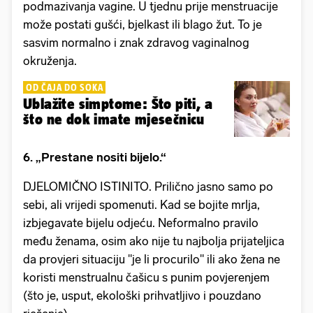
podmazivanja vagine. U tjednu prije menstruacije
može postati gušći, bjelkast ili blago žut. To je
sasvim normalno i znak zdravog vaginalnog
okruženja.
OD ČAJA DO SOKA
Ublažite simptome: Što piti, a
što ne dok imate mjesečnicu
6. „Prestane nositi bijelo.“
DJELOMIČNO ISTINITO. Prilično jasno samo po
sebi, ali vrijedi spomenuti. Kad se bojite mrlja,
izbjegavate bijelu odjeću. Neformalno pravilo
među ženama, osim ako nije tu najbolja prijateljica
da provjeri situaciju ''je li procurilo'' ili ako žena ne
koristi menstrualnu čašicu s punim povjerenjem
(što je, usput, ekološki prihvatljivo i pouzdano