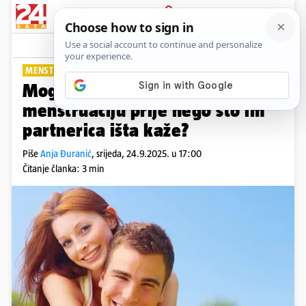
PRIJAVA
Lifestyle
Komentari
13
MENSTRUALNI RADAR
Mogu li muškarci 'nanjušiti'
menstruaciju prije nego što im
partnerica išta kaže?
Piše
Anja Đuranić
,
srijeda, 24.9.2025. u 17:00
Čitanje članka: 3 min