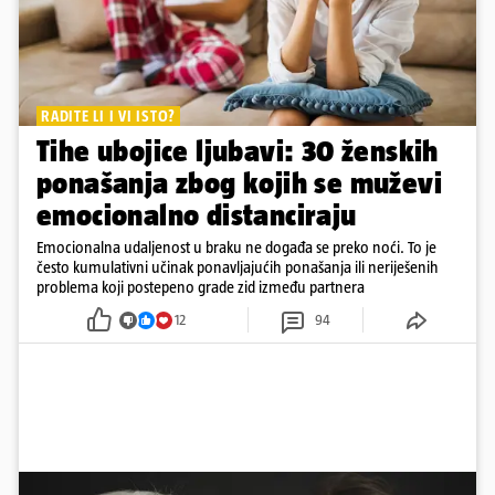
RADITE LI I VI ISTO?
Tihe ubojice ljubavi: 30 ženskih
ponašanja zbog kojih se muževi
emocionalno distanciraju
Emocionalna udaljenost u braku ne događa se preko noći. To je
često kumulativni učinak ponavljajućih ponašanja ili neriješenih
problema koji postepeno grade zid između partnera
12
94