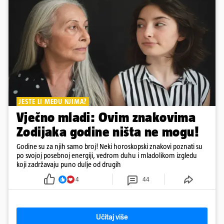
JESTE LI MEĐU NJIMA?
Vječno mladi: Ovim znakovima
Zodijaka godine ništa ne mogu!
Godine su za njih samo broj! Neki horoskopski znakovi poznati su
po svojoj posebnoj energiji, vedrom duhu i mladolikom izgledu
koji zadržavaju puno dulje od drugih
4
44
Učitaj više