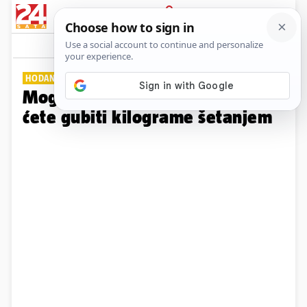
PRIJAVA
Galerija
Komentari
2
HODANJE SA SVRHOM
Moguće je! 10 tehnika uz koje
ćete gubiti kilograme šetanjem