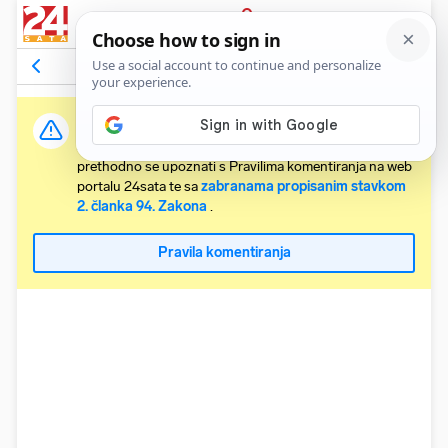
PRIJAVA
Komentari
3
Relevantni
Važna obavijest:
Svaki korisnik koji želi komentirati članke obvezan je
prethodno se upoznati s Pravilima komentiranja na web
portalu 24sata te sa
zabranama propisanim stavkom
2. članka 94. Zakona
.
Pravila komentiranja