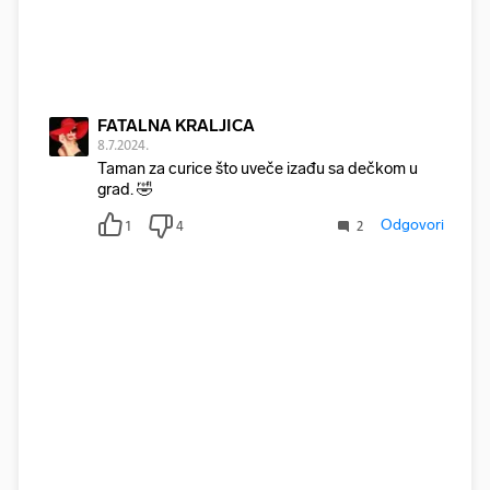
FATALNA KRALJICA
8.7.2024.
Taman za curice što uveče izađu sa dečkom u
grad. 🤣
Odgovori
1
4
2