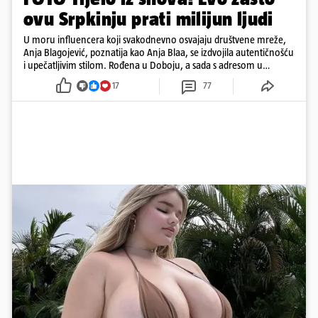
ovu Srpkinju prati milijun ljudi
U moru influencera koji svakodnevno osvajaju društvene mreže,
Anja Blagojević, poznatija kao Anja Blaa, se izdvojila autentičnošću
i upečatljivim stilom. Rođena u Doboju, a sada s adresom u
Dubaiju, Anja je spoj glamura, discipline i mladenačke energije
17
77