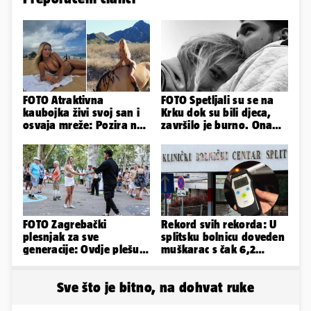
FOTO Atraktivna
FOTO Spetljali su se na
kaubojka živi svoj san i
Krku dok su bili djeca,
osvaja mreže: Pozira na
završilo je burno. Ona
konjima, nastupa na
sad želi 50 milijuna eura
rodeu...
FOTO Zagrebački
Rekord svih rekorda: U
plesnjak za sve
splitsku bolnicu doveden
generacije: Ovdje plešu
muškarac s čak 6,2
baš svi
promila alkohola u krvi!
Sve što je bitno, na dohvat ruke