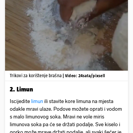
Pokretanje videa...
Trikovi za korištenje brašna
| Video: 24sata/pixsell
2. Limun
Iscijedite
limun
ili stavite kore limuna na mjesta
odakle mravi ulaze. Podove možete oprati i vodom
s malo limunovog soka. Mravi ne vole miris
limunova soka pa će se držati podalje. Sve kiselo i
gorko može mrave držati podalje, ali svaki šećer je