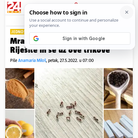
PRIJAVA
Lifestyle
Komentari
25
JEDNOSTAVNO JE
Mravi su vam se 'uselili' u dom?
Riješite ih se uz ove trikove
Piše
Anamaria Miloš
,
petak, 27.5.2022. u 07:00