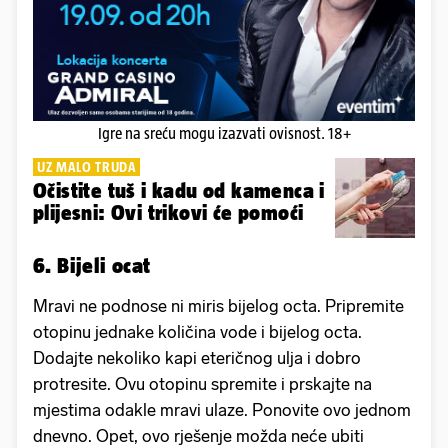
Igre na sreću mogu izazvati ovisnost. 18+
UZ MALO TRUDA
Očistite tuš i kadu od kamenca i
plijesni: Ovi trikovi će pomoći
6. Bijeli ocat
Mravi ne podnose ni miris bijelog octa. Pripremite
otopinu jednake količina vode i bijelog octa.
Dodajte nekoliko kapi eteričnog ulja i dobro
protresite. Ovu otopinu spremite i prskajte na
mjestima odakle mravi ulaze. Ponovite ovo jednom
dnevno. Opet, ovo rješenje možda neće ubiti