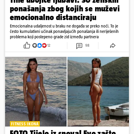
ponašanja zbog kojih se muževi
emocionalno distanciraju
Emocionalna udaljenost u braku ne događa se preko noći. To je
često kumulativni učinak ponavljajućih ponašanja ili neriješenih
problema koji postepeno grade zid između partnera
12
98
FITNESS IKONA
FOTO Tijelo iz snova! Evo zašto