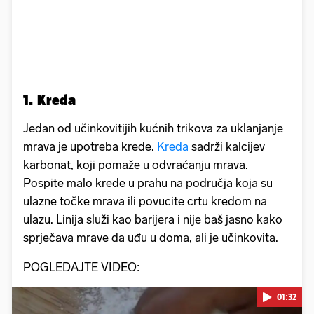
1. Kreda
Jedan od učinkovitijih kućnih trikova za uklanjanje
mrava je upotreba krede.
Kreda
sadrži kalcijev
karbonat, koji pomaže u odvraćanju mrava.
Pospite malo krede u prahu na područja koja su
ulazne točke mrava ili povucite crtu kredom na
ulazu. Linija služi kao barijera i nije baš jasno kako
sprječava mrave da uđu u doma, ali je učinkovita.
POGLEDAJTE VIDEO:
01:32