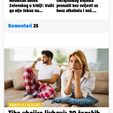
Komentari
25
RADITE LI I VI ISTO?
Tihe ubojice ljubavi: 30 ženskih