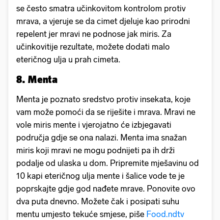
se često smatra učinkovitom kontrolom protiv
mrava, a vjeruje se da cimet djeluje kao prirodni
repelent jer mravi ne podnose jak miris. Za
učinkovitije rezultate, možete dodati malo
eteričnog ulja u prah cimeta.
8. Menta
Menta je poznato sredstvo protiv insekata, koje
vam može pomoći da se riješite i mrava. Mravi ne
vole miris mente i vjerojatno će izbjegavati
područja gdje se ona nalazi. Menta ima snažan
miris koji mravi ne mogu podnijeti pa ih drži
podalje od ulaska u dom. Pripremite mješavinu od
10 kapi eteričnog ulja mente i šalice vode te je
poprskajte gdje god nađete mrave. Ponovite ovo
dva puta dnevno. Možete čak i posipati suhu
mentu umjesto tekuće smjese, piše
Food.ndtv