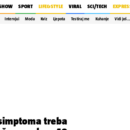
SHOW
SPORT
LIFE&STYLE
VIRAL
SCI/TECH
EXPRES
Intervjui
Moda
Kviz
Ljepota
Testiraj me
Kuhanje
Vidi još
 simptoma treba