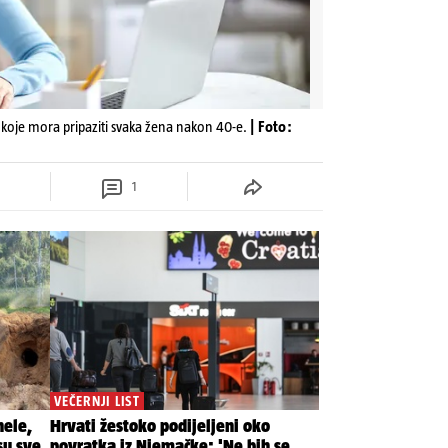
koje mora pripaziti svaka žena nakon 40-e.
| Foto:
1