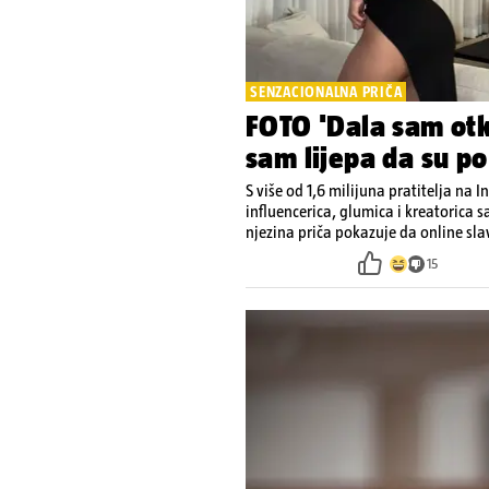
SENZACIONALNA PRIČA
FOTO 'Dala sam otk
sam lijepa da su po
S više od 1,6 milijuna pratitelja na 
influencerica, glumica i kreatorica sa
njezina priča pokazuje da online sl
15