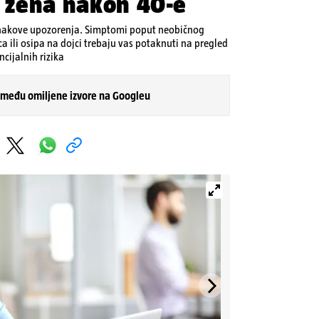
a žena nakon 40-e
i znakove upozorenja. Simptomi poput neobičnog
a ili osipa na dojci trebaju vas potaknuti na pregled
ncijalnih rizika
 među omiljene izvore na Googleu