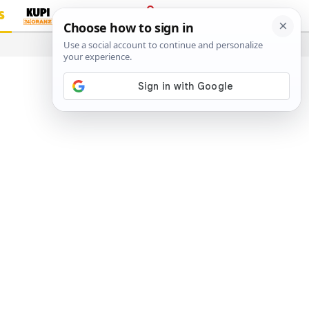
S
PRIJAVA
…