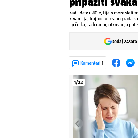
pripaziti svak
Kad uđete u 40-e, tijelo može slat
krvarenja, trajnog ubrzanog rada src
liječnika, radi ranog otkrivanja pote
Dodaj 24sata
Komentari
1
1/22