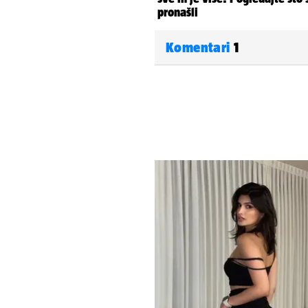
Komentari
1