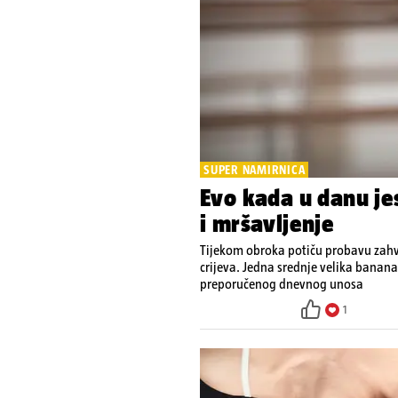
SUPER NAMIRNICA
Evo kada u danu je
i mršavljenje
Tijekom obroka potiču probavu zahv
crijeva. Jedna srednje velika banana
preporučenog dnevnog unosa
1