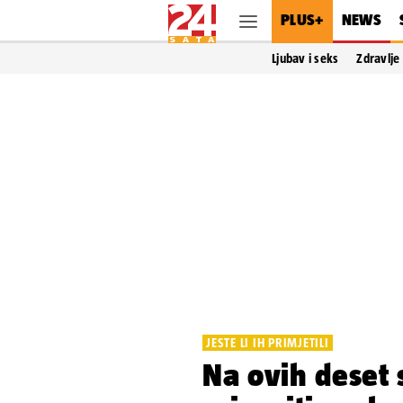
PLUS+
NEWS
Ljubav i seks
Zdravlje
JESTE LI IH PRIMJETILI
Na ovih deset