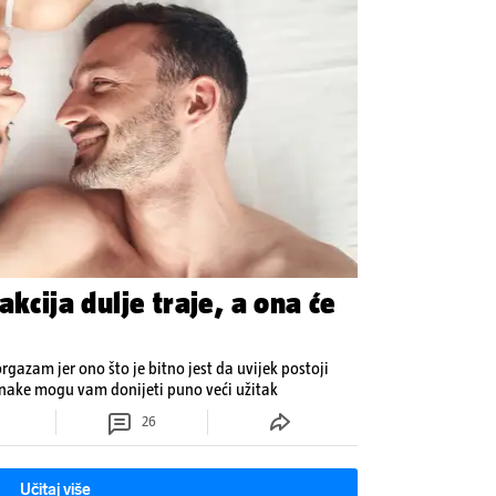
akcija dulje traje, a ona će
orgazam jer ono što je bitno jest da uvijek postoji
inake mogu vam donijeti puno veći užitak
26
Učitaj više