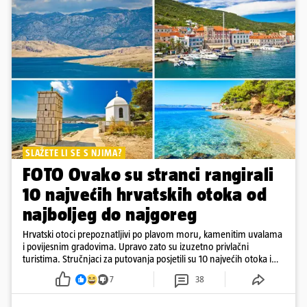
SLAŽETE LI SE S NJIMA?
FOTO Ovako su stranci rangirali
10 najvećih hrvatskih otoka od
najboljeg do najgoreg
Hrvatski otoci prepoznatljivi po plavom moru, kamenitim uvalama
i povijesnim gradovima. Upravo zato su izuzetno privlačni
turistima. Stručnjaci za putovanja posjetili su 10 najvećih otoka i
rangirali ih
7
38