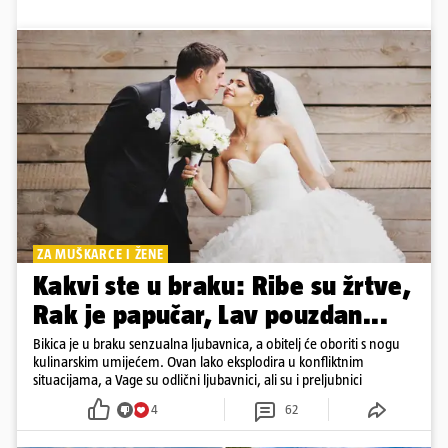
ZA MUŠKARCE I ŽENE
Kakvi ste u braku: Ribe su žrtve,
Rak je papučar, Lav pouzdan...
Bikica je u braku senzualna ljubavnica, a obitelj će oboriti s nogu
kulinarskim umijećem. Ovan lako eksplodira u konfliktnim
situacijama, a Vage su odlični ljubavnici, ali su i preljubnici
4
62