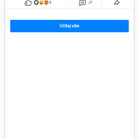
8
27
Učitaj više