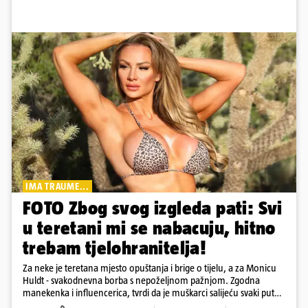
IMA TRAUME...
FOTO Zbog svog izgleda pati: Svi
u teretani mi se nabacuju, hitno
trebam tjelohranitelja!
Za neke je teretana mjesto opuštanja i brige o tijelu, a za Monicu
Huldt - svakodnevna borba s nepoželjnom pažnjom. Zgodna
manekenka i influencerica, tvrdi da je muškarci salijeću svaki put
kad dođe na trening