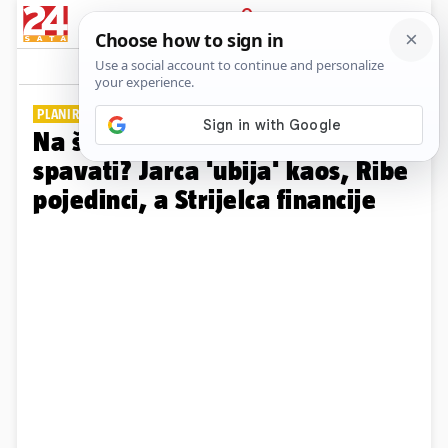
PRIJAVA
Galerija
Komentari
52
PLANIRAJU I SMIŠLJAJU
Na što mislite kada ne možete
spavati? Jarca 'ubija' kaos, Ribe
pojedinci, a Strijelca financije