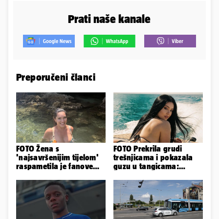
Prati naše kanale
Preporučeni članci
FOTO Žena s
FOTO Prekrila grudi
'najsavršenijim tijelom'
trešnjicama i pokazala
raspametila je fanove
guzu u tangicama:
zaigranim fotkama iz
Ovako ljetuje bujna
plićaka
Slavonka