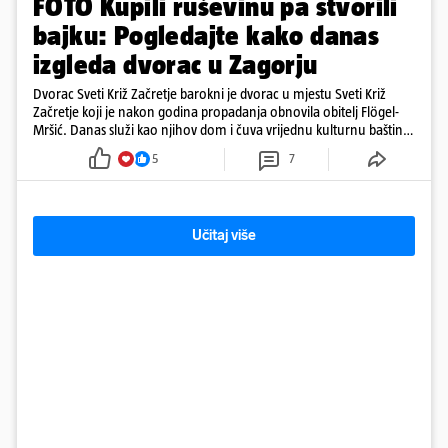
FOTO Kupili ruševinu pa stvorili
bajku: Pogledajte kako danas
izgleda dvorac u Zagorju
Dvorac Sveti Križ Začretje barokni je dvorac u mjestu Sveti Križ
Začretje koji je nakon godina propadanja obnovila obitelj Flögel-
Mršić. Danas služi kao njihov dom i čuva vrijednu kulturnu baštinu
davno zaboravljenog vremena
5
7
Učitaj više