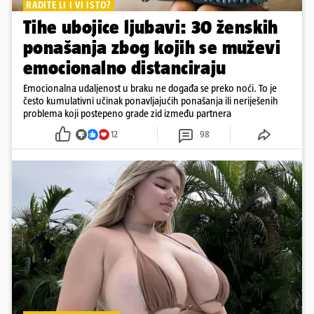
RADITE LI I VI ISTO?
Tihe ubojice ljubavi: 30 ženskih
ponašanja zbog kojih se muževi
emocionalno distanciraju
Emocionalna udaljenost u braku ne događa se preko noći. To je
često kumulativni učinak ponavljajućih ponašanja ili neriješenih
problema koji postepeno grade zid između partnera
12
98