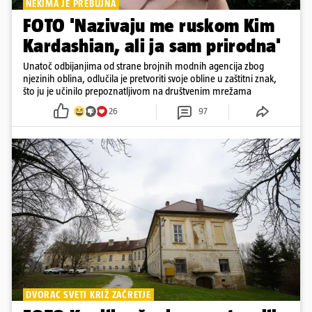
NEKIMA JE PREBUJNA
FOTO 'Nazivaju me ruskom Kim
Kardashian, ali ja sam prirodna'
Unatoč odbijanjima od strane brojnih modnih agencija zbog
njezinih oblina, odlučila je pretvoriti svoje obline u zaštitni znak,
što ju je učinilo prepoznatljivom na društvenim mrežama
26
97
DVORAC SVETI KRIŽ ZAČRETJE