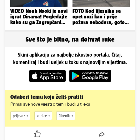
VIDEO Noah Nsoki je novi
FOTO Kod Vjesnika se
igrač Dinama! Pogledajte
opet vozi kao i prije
kako su ga Zagrepčani
požara nebodera, gotovi
predstavili javnosti
radovi i na Deželićevoj
Sve što je bitno, na dohvat ruke
Skini aplikaciju za najbolje iskustvo portala. Čitaj,
komentiraj i budi uvijek u toku s najnovijim vijestima.
Odaberi temu koju želiš pratiti
Primaj sve nove vijesti o temi i budi u tijeku
prijevoz
vodice
šibenik