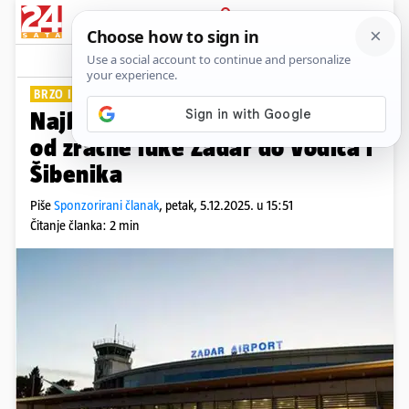
PRIJAVA
Lifestyle
BRZO I PRAKTIČNO
Najbolje mogućnosti prijevoza
od zračne luke Zadar do Vodica i
Šibenika
Piše
Sponzorirani članak
,
petak, 5.12.2025. u 15:51
Čitanje članka: 2 min