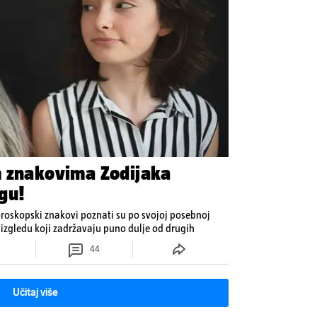
m znakovima Zodijaka
gu!
oroskopski znakovi poznati su po svojoj posebnoj
izgledu koji zadržavaju puno dulje od drugih
44
Učitaj više