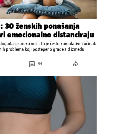
i: 30 ženskih ponašanja
vi emocionalno distanciraju
ogađa se preko noći. To je često kumulativni učinak
enih problema koji postepeno grade zid između
94