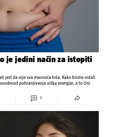
 je jedini način za istopiti
ati jest da nije sva masnoća loša. Kako bismo ostali
osobnost pohranjivanja viška energije, a to čini
8