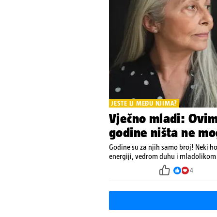
JESTE LI MEĐU NJIMA?
Vječno mladi: Ovi
godine ništa ne mo
Godine su za njih samo broj! Neki h
energiji, vedrom duhu i mladolikom 
4