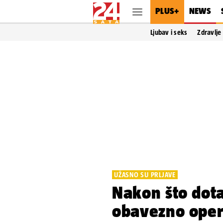
PLUS+
NEWS
Ljubav i seks
Zdravlje
UŽASNO SU PRLJAVE
Nakon što dota
obavezno oper