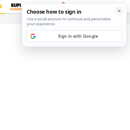
S
PRIJAVA
…