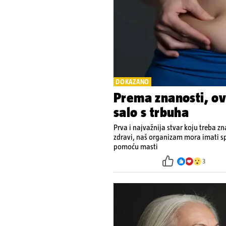
DOKAZANO
Prema znanosti, ovo
salo s trbuha
Prva i najvažnija stvar koju treba zn
zdravi, naš organizam mora imati sp
pomoću masti
3