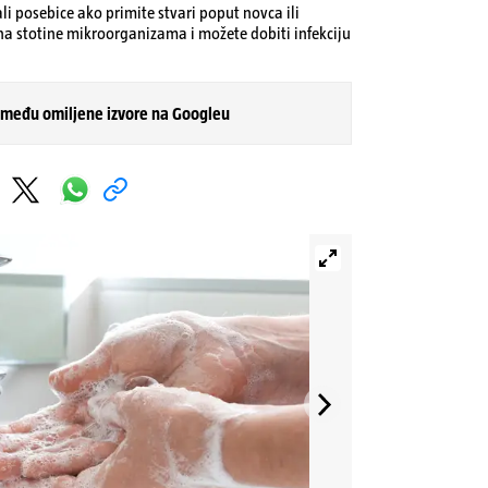
li posebice ako primite stvari poput novca ili
 na stotine mikroorganizama i možete dobiti infekciju
 među omiljene izvore na Googleu