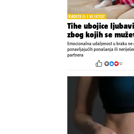
RADITE LI I VI ISTO?
Tihe ubojice ljubav
zbog kojih se muže
Emocionalna udaljenost u braku ne d
ponavljajućih ponašanja ili neriješ
partnera
12