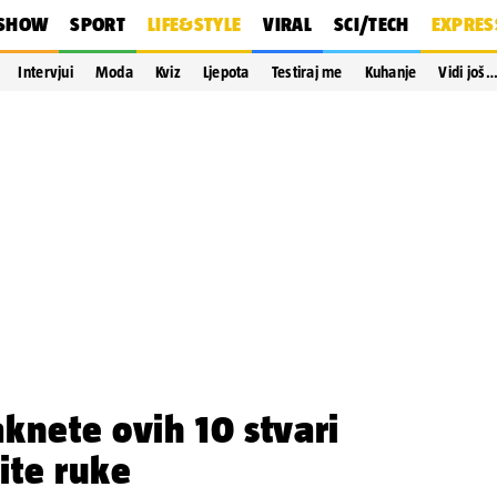
SHOW
SPORT
LIFE&STYLE
VIRAL
SCI/TECH
EXPRES
Intervjui
Moda
Kviz
Ljepota
Testiraj me
Kuhanje
Vidi još
knete ovih 10 stvari
ite ruke