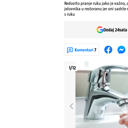
Redovito pranje ruku jako je važno, a
jelovnika u restoranu jer oni sadrže
s ruku
Dodaj 24sata
Komentari
7
1/12