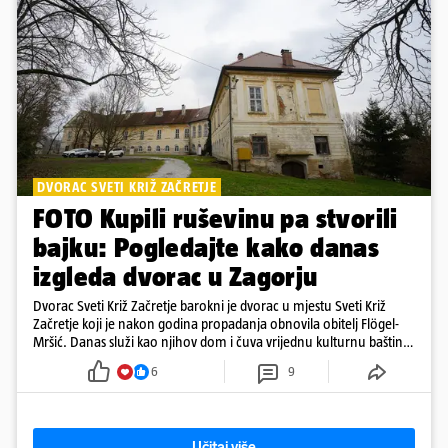
DVORAC SVETI KRIŽ ZAČRETJE
FOTO Kupili ruševinu pa stvorili
bajku: Pogledajte kako danas
izgleda dvorac u Zagorju
Dvorac Sveti Križ Začretje barokni je dvorac u mjestu Sveti Križ
Začretje koji je nakon godina propadanja obnovila obitelj Flögel-
Mršić. Danas služi kao njihov dom i čuva vrijednu kulturnu baštinu
davno zaboravljenog vremena
6
9
Učitaj više