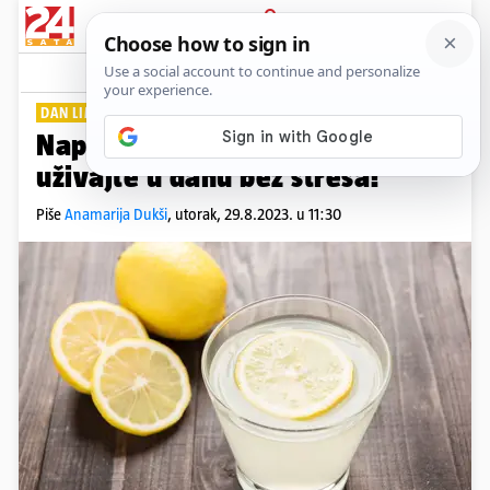
PRIJAVA
Lifestyle
Komentari
0
DAN LIMUNOVA SOKA
Napravite si ukusnu limunadu i
uživajte u danu bez stresa!
Piše
Anamarija Dukši
,
utorak, 29.8.2023. u 11:30