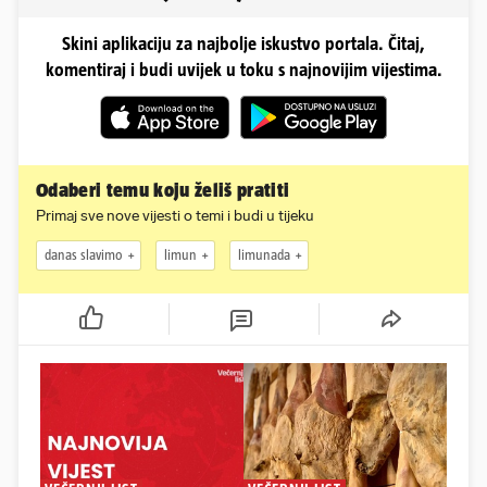
Skini aplikaciju za najbolje iskustvo portala. Čitaj,
komentiraj i budi uvijek u toku s najnovijim vijestima.
Odaberi temu koju želiš pratiti
Primaj sve nove vijesti o temi i budi u tijeku
danas slavimo
limun
limunada