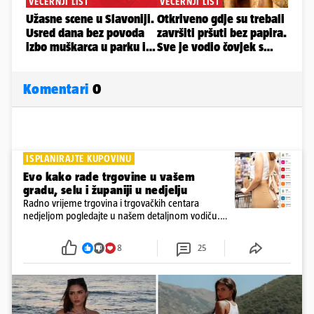
Komentari
0
ISPLANIRAJTE KUPOVINU
Evo kako rade trgovine u vašem
gradu, selu i županiji u nedjelju
Radno vrijeme trgovina i trgovačkih centara
nedjeljom pogledajte u našem detaljnom vodiču.
Trgovine smiju raditi 16 nedjelja u godini, a trgovine
i šoping centri sami biraju koje će to nedjelje biti
8
25