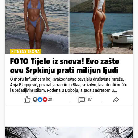
FITNESS IKONA
FOTO Tijelo iz snova! Evo zašto
ovu Srpkinju prati milijun ljudi
U moru influencera koji svakodnevno osvajaju društvene mreže,
Anja Blagojević, poznatija kao Anja Blaa, se izdvojila autentičnošću
i upečatljivim stilom. Rođena u Doboju, a sada s adresom u
Dubaiju, Anja je spoj glamura, discipline i mladenačke energije
20
87