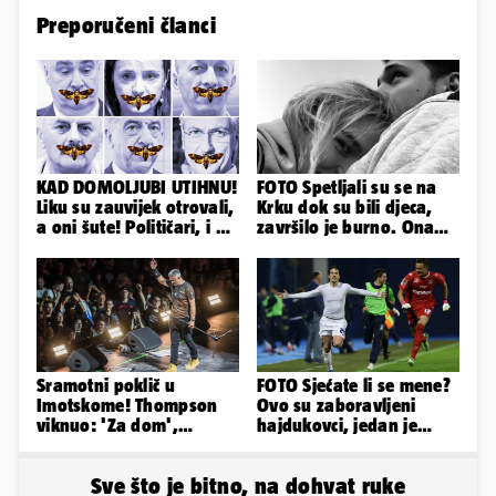
Preporučeni članci
KAD DOMOLJUBI UTIHNU!
FOTO Spetljali su se na
Liku su zauvijek otrovali,
Krku dok su bili djeca,
a oni šute! Političari, i vi
završilo je burno. Ona
ste odgovorni
sad želi 50 milijuna eura
Sramotni poklič u
FOTO Sjećate li se mene?
Imotskome! Thompson
Ovo su zaboravljeni
viknuo: 'Za dom',
hajdukovci, jedan je
publika odgovorila:
napuhao 3,3 promila...
'Spremni'
Sve što je bitno, na dohvat ruke