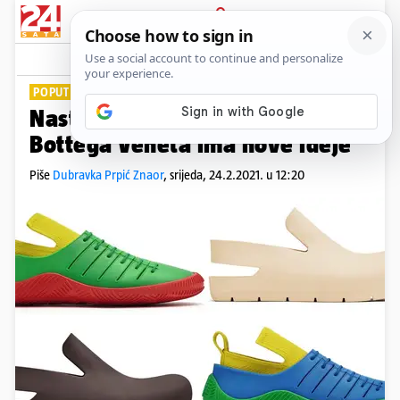
PRIJAVA
Lifestyle
Komentari
1
POPUT PAPUČA
Nastavak ere 'ružnih' cipela:
Bottega Veneta ima nove ideje
Piše
Dubravka Prpić Znaor
,
srijeda, 24.2.2021. u 12:20