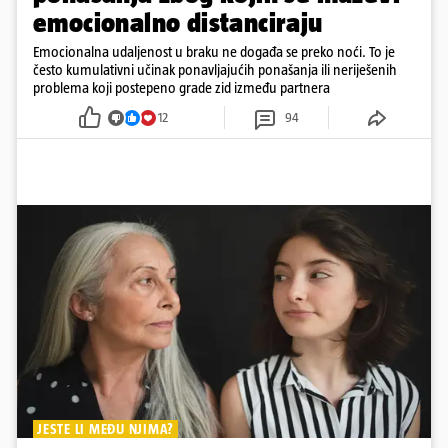
emocionalno distanciraju
Emocionalna udaljenost u braku ne događa se preko noći. To je
često kumulativni učinak ponavljajućih ponašanja ili neriješenih
problema koji postepeno grade zid između partnera
12
94
JESTE LI MEĐU NJIMA?