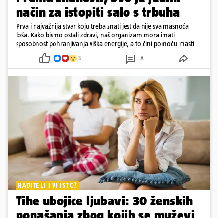
način za istopiti salo s trbuha
Prva i najvažnija stvar koju treba znati jest da nije sva masnoća
loša. Kako bismo ostali zdravi, naš organizam mora imati
sposobnost pohranjivanja viška energije, a to čini pomoću masti
3
8
RADITE LI I VI ISTO?
Tihe ubojice ljubavi: 30 ženskih
ponašanja zbog kojih se muževi