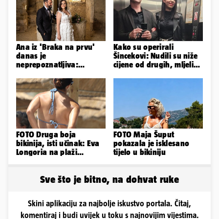
Ana iz 'Braka na prvu'
Kako su operirali
danas je
Šincekovi: Nudili su niže
neprepoznatljiva:
cijene od drugih, mljeli
Odselila je iz Hrvatske, a
su otpad pa zakapali...
ovako sad izgleda
FOTO Druga boja
FOTO Maja Šuput
bikinija, isti učinak: Eva
pokazala je isklesano
Longoria na plaži
tijelo u bikiniju
pipkala svoje zanosne
obline
Sve što je bitno, na dohvat ruke
Skini aplikaciju za najbolje iskustvo portala. Čitaj,
komentiraj i budi uvijek u toku s najnovijim vijestima.