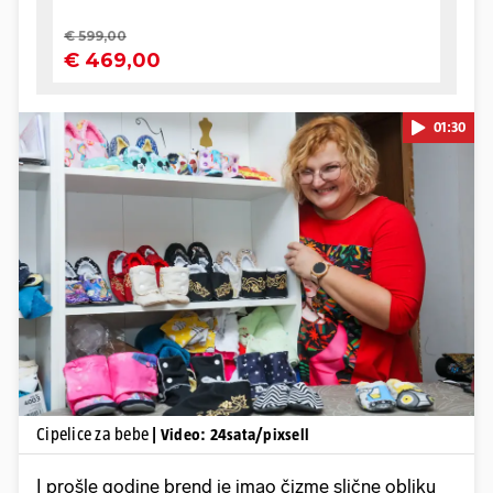
01:30
Pokretanje videa...
Cipelice za bebe
| Video: 24sata/pixsell
I prošle godine brend je imao čizme slične obliku