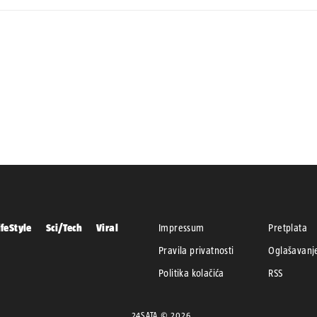
ifeStyle
Sci/Tech
Viral
Impressum
Pretplata
Pravila privatnosti
Oglašavanj
Politika kolačića
RSS
24SATA © 2026