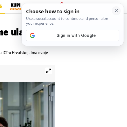
S
PRIJAVA
ne ulažu
 u ICT-u Hrvatskoj. Ima dvoje