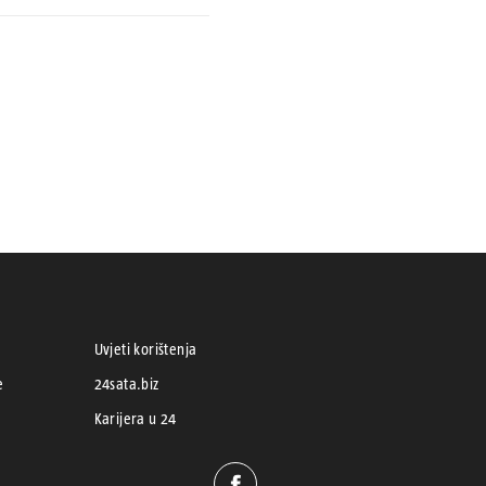
Uvjeti korištenja
e
24sata.biz
Karijera u 24