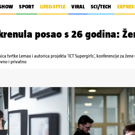
SHOW
SPORT
LIFE&STYLE
VIRAL
SCI/TECH
EXPRES
krenula posao s 26 godina: Že
ca tvrtke Lemax i autorica projekta ‘ICT Supergirls’, konferencije za žene
lovno i privatno