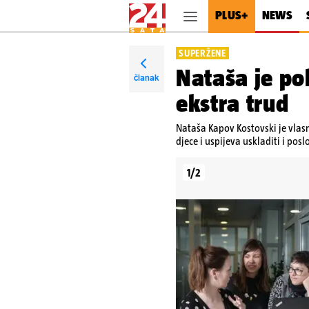
PLUS+
NEWS
SUPERŽENE
Nataša je po
članak
ekstra trud
Nataša Kapov Kostovski je vlasni
djece i uspijeva uskladiti i pos
1/2