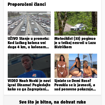
Preporučeni članci
UŽIVO Stanje u prometu:
Motociklist (33) poginuo
Kod Lučkog kolona već
je u teškoj nesreći u Lazu
duga 4 km, u kolonama
Bistričkom
se vozi prema moru
VIDEO Noah Nsoki je novi
Sjećate se Demi Rose?
igrač Dinama! Pogledajte
Povukla se iz javnosti, a
kako su ga Zagrepčani
sad ponovno pokazuje
predstavili javnosti
obline. Ovako izgleda
Sve što je bitno, na dohvat ruke