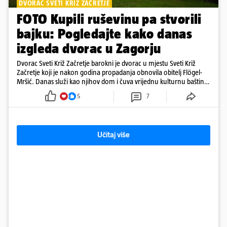
DVORAC SVETI KRIŽ ZAČRETJE
FOTO Kupili ruševinu pa stvorili
bajku: Pogledajte kako danas
izgleda dvorac u Zagorju
Dvorac Sveti Križ Začretje barokni je dvorac u mjestu Sveti Križ
Začretje koji je nakon godina propadanja obnovila obitelj Flögel-
Mršić. Danas služi kao njihov dom i čuva vrijednu kulturnu baštinu
davno zaboravljenog vremena
5
7
Učitaj više