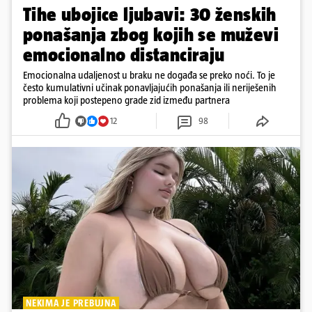
Tihe ubojice ljubavi: 30 ženskih
ponašanja zbog kojih se muževi
emocionalno distanciraju
Emocionalna udaljenost u braku ne događa se preko noći. To je
često kumulativni učinak ponavljajućih ponašanja ili neriješenih
problema koji postepeno grade zid između partnera
12
98
NEKIMA JE PREBUJNA