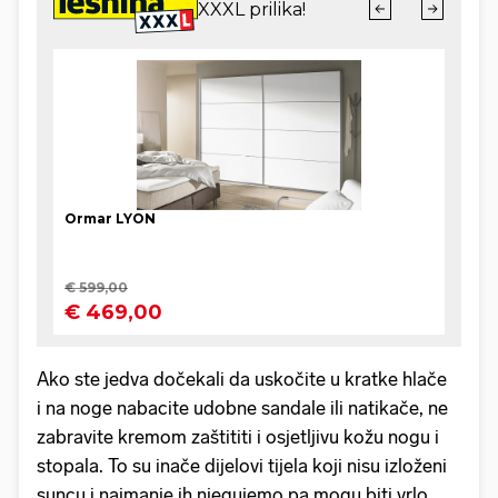
Ako ste jedva dočekali da uskočite u kratke hlače
i na noge nabacite udobne sandale ili natikače, ne
zabravite kremom zaštititi i osjetljivu kožu nogu i
stopala. To su inače dijelovi tijela koji nisu izloženi
suncu i najmanje ih njegujemo pa mogu biti vrlo