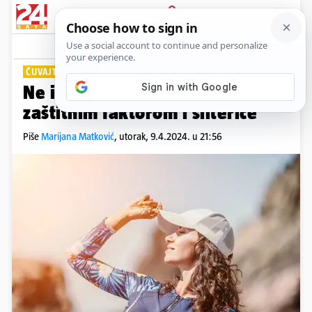
PRIJAVA
Lifestyle
Komentari
1
ČUVAJTE SE UV ZRAČENJA
Ne idite u prirodu bez kreme sa
zaštitnim faktorom i šilterice
Piše
Marijana Matković
,
utorak, 9.4.2024. u 21:56