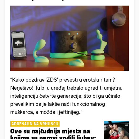
“Kako pozdrav 'ZDS' prevesti u erotski ritam?
Nerješivo! Tu bi u uređaj trebalo ugraditi umjetnu
inteligenciju četvrte generacije, što bi ga učinilo
prevelikim pa je lakše naći funkcionalnog
muškarca, a možda i jeftinijeg."
ADRENALIN NA VRHUNCU
Ovo su najčudnija mjesta na
kojima su parovi vodili ljubav: