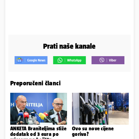
Prati naše kanale
Preporučeni članci
ANKETA Braniteljima stiže
Ovo su nove cijene
dodatak od 3 eura po
goriva?