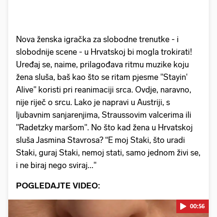
Nova ženska igračka za slobodne trenutke - i
slobodnije scene - u Hrvatskoj bi mogla trokirati!
Uređaj se, naime, prilagođava ritmu muzike koju
žena sluša, baš kao što se ritam pjesme "Stayin'
Alive" koristi pri reanimaciji srca. Ovdje, naravno,
nije riječ o srcu. Lako je napravi u Austriji, s
ljubavnim sanjarenjima, Straussovim valcerima ili
"Radetzky maršom". No što kad žena u Hrvatskoj
sluša Jasmina Stavrosa? “E moj Staki, što uradi
Staki, guraj Staki, nemoj stati, samo jednom živi se,
i ne biraj nego sviraj..."
POGLEDAJTE VIDEO:
00:56