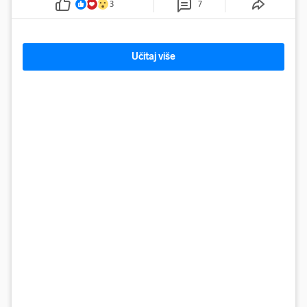
3
7
Učitaj više