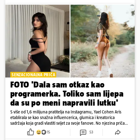
SENZACIONALNA PRIČA
FOTO 'Dala sam otkaz kao
programerka. Toliko sam lijepa
da su po meni napravili lutku'
S više od 1,6 milijuna pratitelja na Instagramu, Yael Cohen Aris
etablirala se kao snažna influencerica, glumica i kreatorica
sadržaja koja gradi vlastiti svijet za svoje fanove. No njezina priča
pokazuje da online slava dolazi i s neočekivanim izazovima
15
53