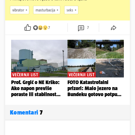
vibrator
masturbacija
seks
7
7
Komentari
7