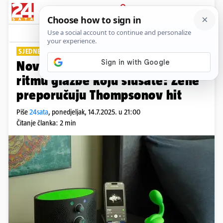
PRIJAVA
Lifestyle
Komentari
7
SJEDNEŠ, SLUŠAŠ, UŽIVAŠ!
Nova seks-igračka vibrira u
ritmu glazbe koju slušate: Žene
preporučuju Thompsonov hit
Piše
24sata
,
ponedjeljak, 14.7.2025. u 21:00
Čitanje članka: 2 min