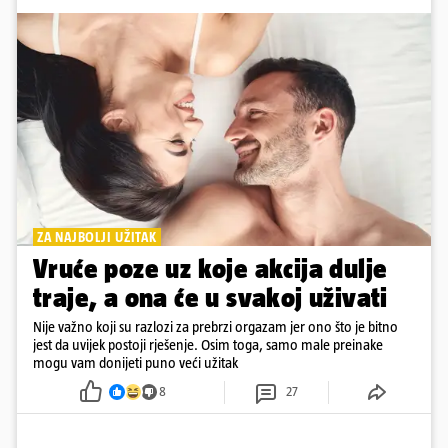
ZA NAJBOLJI UŽITAK
Vruće poze uz koje akcija dulje
traje, a ona će u svakoj uživati
Nije važno koji su razlozi za prebrzi orgazam jer ono što je bitno
jest da uvijek postoji rješenje. Osim toga, samo male preinake
mogu vam donijeti puno veći užitak
8
27