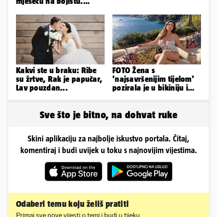
mjesecu na bojištu.
Slažete li se s time?
Kakvi ste u braku: Ribe
FOTO Žena s
su žrtve, Rak je papučar,
'najsavršenijim tijelom'
Lav pouzdan...
pozirala je u bikiniju i
pokazala svoje bujne
obline...
Sve što je bitno, na dohvat ruke
Skini aplikaciju za najbolje iskustvo portala. Čitaj,
komentiraj i budi uvijek u toku s najnovijim vijestima.
Odaberi temu koju želiš pratiti
Primaj sve nove vijesti o temi i budi u tijeku