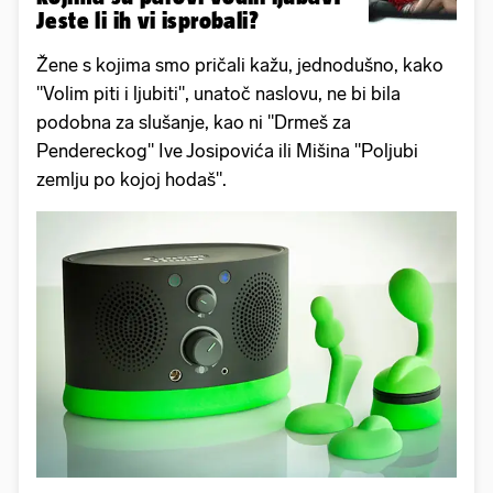
Jeste li ih vi isprobali?
Žene s kojima smo pričali kažu, jednodušno, kako
"Volim piti i ljubiti", unatoč naslovu, ne bi bila
podobna za slušanje, kao ni "Drmeš za
Pendereckog" Ive Josipovića ili Mišina "Poljubi
zemlju po kojoj hodaš".