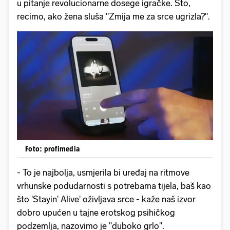
u pitanje revolucionarne dosege igračke. Što,
recimo, ako žena sluša "Zmija me za srce ugrizla?".
Foto: profimedia
- To je najbolja, usmjerila bi uređaj na ritmove
vrhunske podudarnosti s potrebama tijela, baš kao
što 'Stayin' Alive' oživljava srce - kaže naš izvor
dobro upućen u tajne erotskog psihičkog
podzemlja, nazovimo je "duboko grlo".