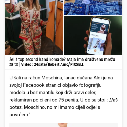
Pokretanje videa...
Želiš top second hand komade? Maja ima društvenu mrežu
za to
| Video: 24sata/Robert Anić/PIXSELL
U šali na račun Moschina, lanac dućana Aldi je na
svojoj Facebook stranici objavio fotografiju
modela u bež mantilu koji drži pravi celer,
reklamiran po cijeni od 75 penija. U opisu stoji: „Vaš
potez, Moschino, no mi imamo cijeli odjel s
povrćem.“