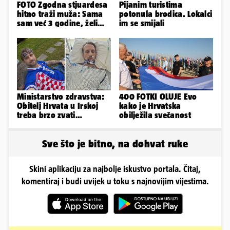
FOTO Zgodna stjuardesa
Pijanim turistima
hitno traži muža: Sama
potonula brodica. Lokalci
sam već 3 godine, želim
im se smijali
da bude stariji...
Ministarstvo zdravstva:
400 FOTKI OLUJE Evo
Obitelj Hrvata u Irskoj
kako je Hrvatska
treba brzo zvati
obilježila svečanost
veleposlanstvo. Pomoći
ćemo
Sve što je bitno, na dohvat ruke
Skini aplikaciju za najbolje iskustvo portala. Čitaj,
komentiraj i budi uvijek u toku s najnovijim vijestima.