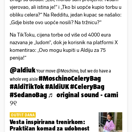
vjerovao, ali istina je!“ i „Tko bi uopće kupio torbu u
obliku celera?“ Na Redditu, jedan kupac se našalio:
„Gdje biste ovo uopće nosili? Na tržnicu?“
Na TikToku, cijena torbe od više od 4000 eura
nazvana je „ludom“, dok je korisnik na platformi X
komentirao: „Ovo mogu kupiti u Aldiju za 75
penija!“
@aldiuk
Your move @Moschino, but we do have a
#MoschinoCeleryBag
whole veg aisle
#AldiTikTok
#AldiUK
#CeleryBag
#SedanoBag
♬ original sound - cami
୨୧
OUTFIT DANA
Vesta inspirirana trenirkom:
Praktičan komad za udobnost