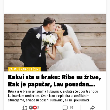
ZA MUŠKARCE I ŽENE
Kakvi ste u braku: Ribe su žrtve,
Rak je papučar, Lav pouzdan...
Bikica je u braku senzualna ljubavnica, a obitelj će oboriti s nogu
kulinarskim umijećem. Ovan lako eksplodira u konfliktnim
situacijama, a Vage su odlični ljubavnici, ali su i preljubnici
3
62