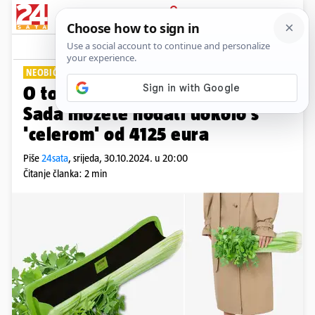
PRIJAVA
Lifestyle
Komentari
1
NEOBIČAN DIZAJN
O tome ste oduvijek sanjali...
Sada možete hodati uokolo s
'celerom' od 4125 eura
Piše
24sata
,
srijeda, 30.10.2024. u 20:00
Čitanje članka: 2 min