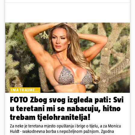
IMA TRAUME...
FOTO Zbog svog izgleda pati: Svi
u teretani mi se nabacuju, hitno
trebam tjelohranitelja!
Za neke je teretana mjesto opuštanja i brige o tijelu, a za Monicu
Huldt - svakodnevna borba s nepoželjnom pažnjom. Zgodna