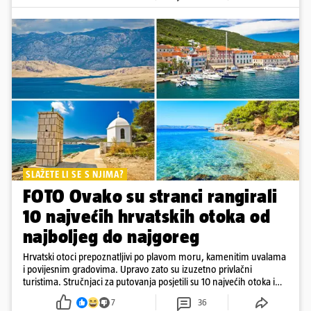
SLAŽETE LI SE S NJIMA?
FOTO Ovako su stranci rangirali
10 najvećih hrvatskih otoka od
najboljeg do najgoreg
Hrvatski otoci prepoznatljivi po plavom moru, kamenitim uvalama
i povijesnim gradovima. Upravo zato su izuzetno privlačni
turistima. Stručnjaci za putovanja posjetili su 10 najvećih otoka i
rangirali ih
7
36