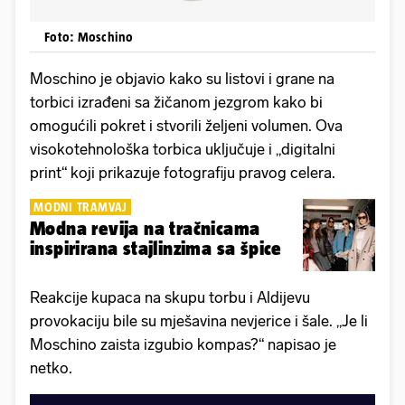
Foto: Moschino
Moschino je objavio kako su listovi i grane na
torbici izrađeni sa žičanom jezgrom kako bi
omogućili pokret i stvorili željeni volumen. Ova
visokotehnološka torbica uključuje i „digitalni
print“ koji prikazuje fotografiju pravog celera.
MODNI TRAMVAJ
Modna revija na tračnicama
inspirirana stajlinzima sa špice
Reakcije kupaca na skupu torbu i Aldijevu
provokaciju bile su mješavina nevjerice i šale. „Je li
Moschino zaista izgubio kompas?“ napisao je
netko.