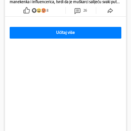
manekenka i influencerica, tvrdi da je muškarci salijeću svaki put
kad dođe na trening
8
26
Učitaj više