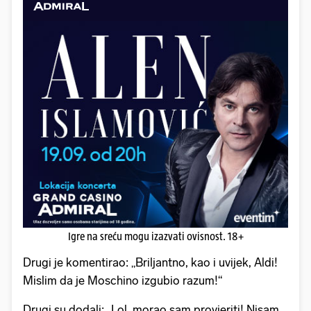
Igre na sreću mogu izazvati ovisnost. 18+
Drugi je komentirao: „Briljantno, kao i uvijek, Aldi!
Mislim da je Moschino izgubio razum!“
Drugi su dodali: „Lol, morao sam provjeriti! Nisam