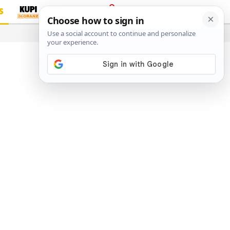
S
PRIJAVA
…