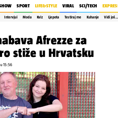
SHOW
SPORT
LIFE&STYLE
VIRAL
SCI/TECH
EXPRES
Intervjui
Moda
Kviz
Ljepota
Testiraj me
Kuhanje
Vidi još
nabava Afrezze za
oro stiže u Hrvatsku
 u 15:56