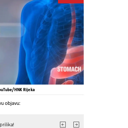
Pokretanje videa...
YouTube/HNK Rijeka
vu objavu: