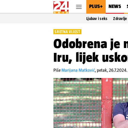
PLUS+
NEWS
Ljubav i seks
Zdravlje
SRETNA VIJEST
Odobrena je 
Iru, lijek usk
Piše
Marijana Matković
,
petak, 26.7.2024.