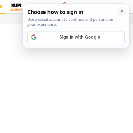
S
PRIJAVA
…