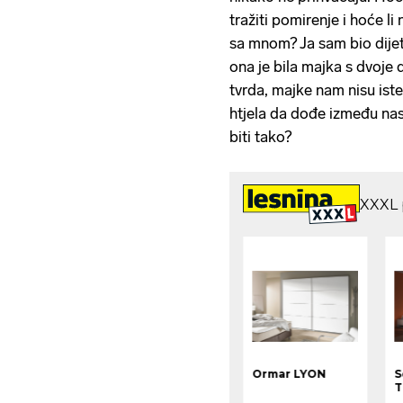
tražiti pomirenje i hoće li
sa mnom? Ja sam bio dijet
ona je bila majka s dvoje 
tvrda, majke nam nisu iste,
htjela da dođe između nas
biti tako?