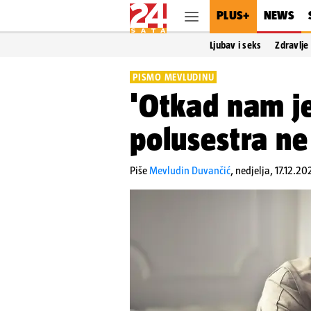
PLUS+
NEWS
Ljubav i seks
Zdravlje
PISMO MEVLUDINU
'Otkad nam j
polusestra ne 
Piše
Mevludin Duvančić
,
nedjelja, 17.12.20