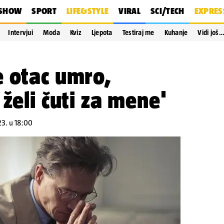
SHOW
SPORT
LIFE&STYLE
VIRAL
SCI/TECH
EXPRES
Intervjui
Moda
Kviz
Ljepota
Testiraj me
Kuhanje
Vidi još
e otac umro,
želi čuti za mene'
23. u 18:00