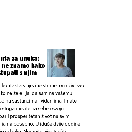
nuta za unuka:
moći i postupati s njim
kontakta s njezine strane, ona živi svoj
a to ne žele i ja, da sam na vašemu
irao na sastancima i viđanjima. Imate
stoga mislite na sebe i svoju
r i prosperitetan život na svim
ancijama posebno. U iduće dvije godine
e i slavlje. Nemojte više tražiti