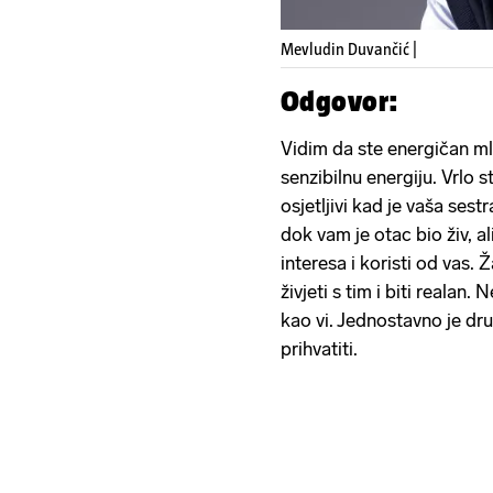
Mevludin Duvančić |
Odgovor:
Vidim da ste energičan mla
senzibilnu energiju. Vrlo ste
osjetljivi kad je vaša sest
dok vam je otac bio živ, al
interesa i koristi od vas. Ž
živjeti s tim i biti realan
kao vi. Jednostavno je drug
prihvatiti.