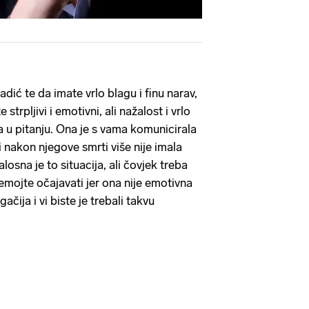
dić te da imate vrlo blagu i finu narav,
 strpljivi i emotivni, ali nažalost i vrlo
ra u pitanju. Ona je s vama komunicirala
i nakon njegove smrti više nije imala
alosna je to situacija, ali čovjek treba
. Nemojte očajavati jer ona nije emotivna
ačija i vi biste je trebali takvu