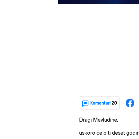
Komentari
20
Dragi Mevludine,
uskoro će biti deset godi