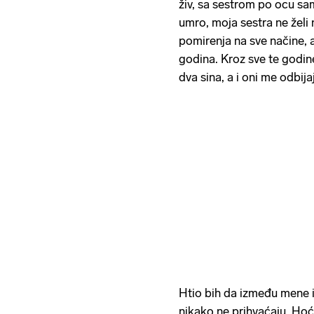
živ, sa sestrom po ocu sa
umro, moja sestra ne želi 
pomirenja na sve načine, a
godina. Kroz sve te godine
dva sina, a i oni me odbijaj
Htio bih da između mene i 
nikako ne prihvaćaju. Hoć