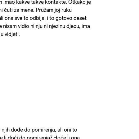
m imao kakve takve kontakte. Otkako je
ni čuti za mene. Pružam joj ruku
li ona sve to odbija, i to gotovo deset
 nisam vidio ni nju ni njezinu djecu, ima
u vidjeti.
njih dođe do pomirenja, ali oni to
e li doći do pomirenja? Hoće li ona