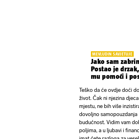
MEVLUDIN SAVJETUJE
Jako sam zabri
Postao je drzak, ne znamo kako
mu po
Teško da će ovdje doći do 
život. Čak ni njezina djec
mjestu, ne bih više inzist
dovoljno samopouzdanja i 
budućnost. Vidim vam doba
poljima, a u ljubavi i fin
imat ćete razloga za veselj