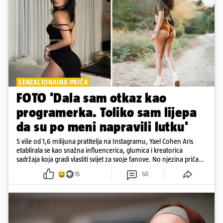
SENZACIONALNA PRIČA
FOTO 'Dala sam otkaz kao
programerka. Toliko sam lijepa
da su po meni napravili lutku'
S više od 1,6 milijuna pratitelja na Instagramu, Yael Cohen Aris
etablirala se kao snažna influencerica, glumica i kreatorica
sadržaja koja gradi vlastiti svijet za svoje fanove. No njezina priča
pokazuje da online slava dolazi i s neočekivanim izazovima
15
50