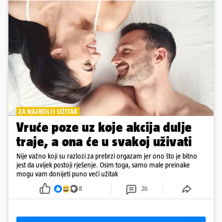
ZA NAJBOLJI UŽITAK
Vruće poze uz koje akcija dulje
traje, a ona će u svakoj uživati
Nije važno koji su razlozi za prebrzi orgazam jer ono što je bitno
jest da uvijek postoji rješenje. Osim toga, samo male preinake
mogu vam donijeti puno veći užitak
8
26