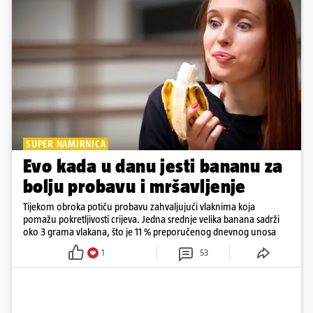
SUPER NAMIRNICA
Evo kada u danu jesti bananu za
bolju probavu i mršavljenje
Tijekom obroka potiču probavu zahvaljujući vlaknima koja
pomažu pokretljivosti crijeva. Jedna srednje velika banana sadrži
oko 3 grama vlakana, što je 11 % preporučenog dnevnog unosa
1
53