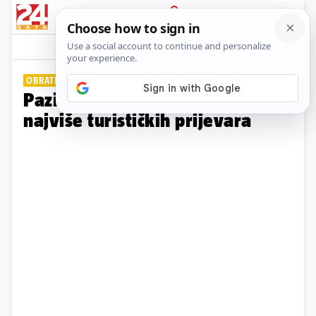
PRIJAVA
Galerija
Komentari
7
OBRATITE PAŽNJU
Pazite se! Ovo su destinacije s
najviše turističkih prijevara