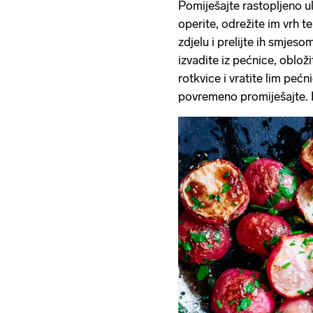
Pomiješajte rastopljeno u
operite, odrežite im vrh t
zdjelu i prelijte ih smjeso
izvadite iz pećnice, oblož
rotkvice i vratite lim peć
povremeno promiješajte. P