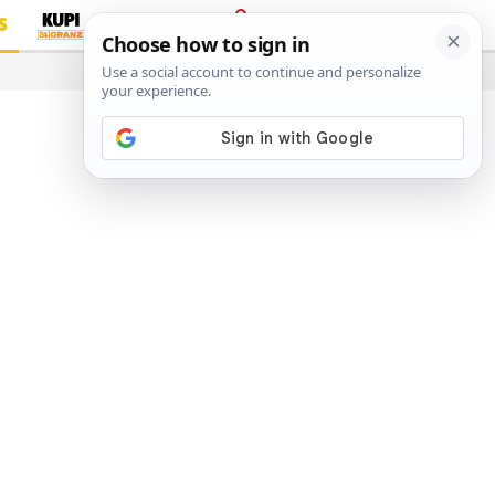
S
PRIJAVA
…