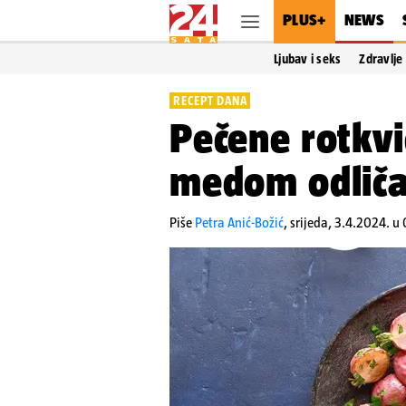
PLUS+
NEWS
Ljubav i seks
Zdravlje
RECEPT DANA
Pečene rotkvi
medom odliča
Piše
Petra Anić-Božić
,
srijeda, 3.4.2024. u