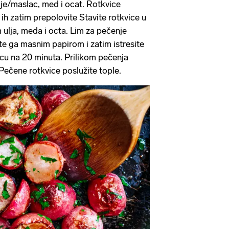
lje/maslac, med i ocat. Rotkvice
e ih zatim prepolovite Stavite rotkvice u
m ulja, meda i octa. Lim za pečenje
ite ga masnim papirom i zatim istresite
nicu na 20 minuta. Prilikom pečenja
ečene rotkvice poslužite tople.