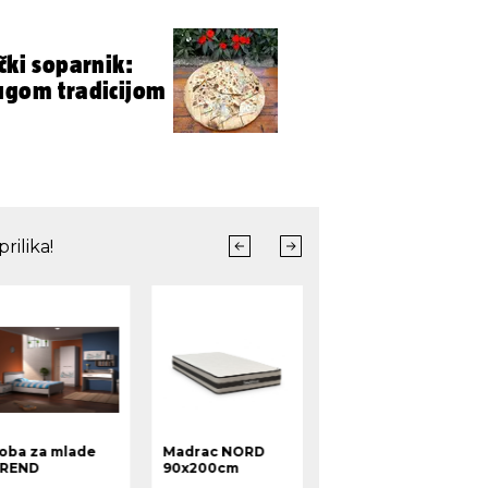
čki soparnik:
ugom tradicijom