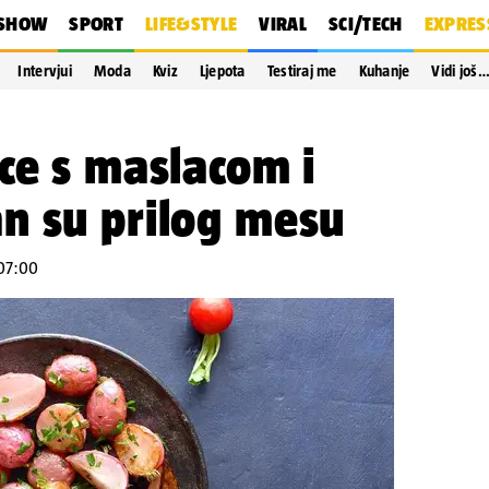
SHOW
SPORT
LIFE&STYLE
VIRAL
SCI/TECH
EXPRES
Intervjui
Moda
Kviz
Ljepota
Testiraj me
Kuhanje
Vidi još
ce s maslacom i
n su prilog mesu
 07:00