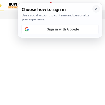
S
PRIJAVA
…