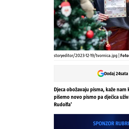
storyeditor/2023-12-19/tvornica.jpg |
Foto
Dodaj 24sata
Djeca obožavaju pisma, kaže nam k
pišemo novo pismo pa dječica uživ
Rudolfa'