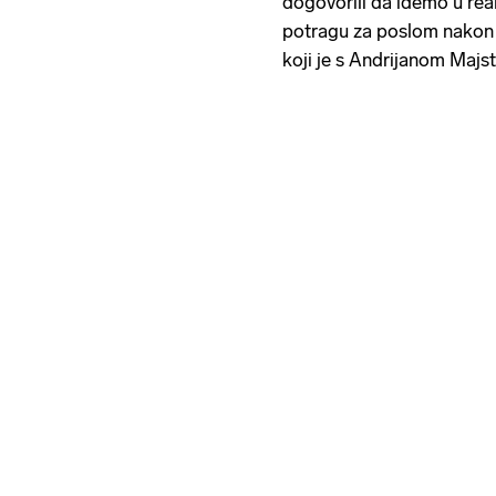
dogovorili da idemo u real
potragu za poslom nakon f
koji je s Andrijanom Majs