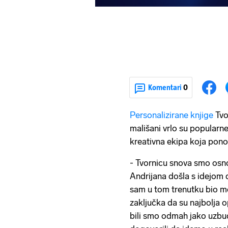
Komentari
0
Personalizirane knjige
Tvo
mališani vrlo su popularne
kreativna ekipa koja ponosn
- Tvornicu snova smo osno
Andrijana došla s idejom d
sam u tom trenutku bio m
zaključka da su najbolja o
bili smo odmah jako uzbuđ