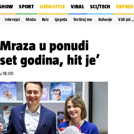
SHOW
SPORT
LIFE&STYLE
VIRAL
SCI/TECH
EXPRES
Intervjui
Moda
Kviz
Ljepota
Testiraj me
Kuhanje
Vidi još
 Mraza u ponudi
et godina, hit je’
 u 18:00