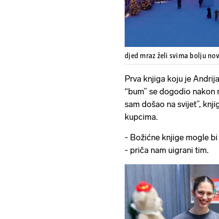
djed mraz želi svima bolju n
Prva knjiga koju je Andrija
“bum” se dogodio nakon n
sam došao na svijet”, knji
kupcima.
- Božićne knjige mogle bi 
- priča nam uigrani tim.