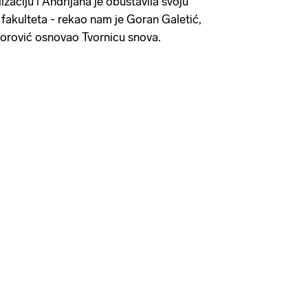
izaciju i Andrijana je obustavila svoju
akulteta - rekao nam je Goran Galetić,
torović osnovao Tvornicu snova.