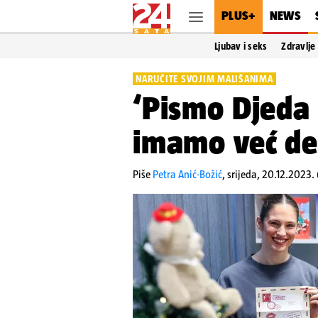
PLUS+
NEWS
Ljubav i seks
Zdravlje
NARUČITE SVOJIM MALIŠANIMA
‘Pismo Djeda
imamo već des
Piše
Petra Anić-Božić
,
srijeda, 20.12.2023.