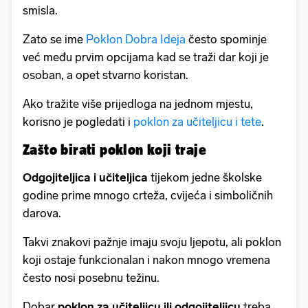
smisla.
Zato se ime
Poklon Dobra Ideja
često spominje
već među prvim opcijama kad se traži dar koji je
osoban, a opet stvarno koristan.
Ako tražite više prijedloga na jednom mjestu,
korisno je pogledati i
poklon za učiteljicu i tete
.
Zašto birati poklon koji traje
Odgojiteljica i učiteljica
tijekom jedne školske
godine prime mnogo crteža, cvijeća i simboličnih
darova.
Takvi znakovi pažnje imaju svoju ljepotu, ali poklon
koji ostaje funkcionalan i nakon mnogo vremena
često nosi posebnu težinu.
Dobar
poklon za učiteljicu ili odgojiteljicu
treba