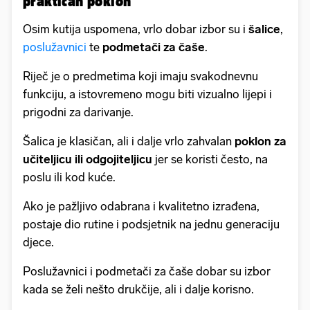
praktičan poklon
Osim kutija uspomena, vrlo dobar izbor su i
šalice
,
poslužavnici
te
podmetači za čaše
.
Riječ je o predmetima koji imaju svakodnevnu
funkciju, a istovremeno mogu biti vizualno lijepi i
prigodni za darivanje.
Šalica je klasičan, ali i dalje vrlo zahvalan
poklon za
učiteljicu ili odgojiteljicu
jer se koristi često, na
poslu ili kod kuće.
Ako je pažljivo odabrana i kvalitetno izrađena,
postaje dio rutine i podsjetnik na jednu generaciju
djece.
Poslužavnici i podmetači za čaše dobar su izbor
kada se želi nešto drukčije, ali i dalje korisno.