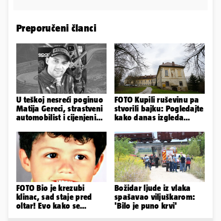
Preporučeni članci
U teškoj nesreći poginuo
FOTO Kupili ruševinu pa
Matija Gereci, strastveni
stvorili bajku: Pogledajte
automobilist i cijenjeni
kako danas izgleda
vatrogasac
dvorac u Zagorju
FOTO Bio je krezubi
Božidar ljude iz vlaka
klinac, sad staje pred
spašavao viljuškarom:
oltar! Evo kako se
'Bilo je puno krvi'
mijenjao jedan od