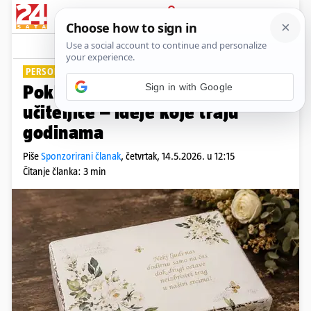
PRIJAVA
Lifestyle
PERSONALIZACIJA POKLONA
Pokloni za tete u vrtiću i
učiteljice – ideje koje traju
godinama
Piše
Sponzorirani članak
,
četvrtak, 14.5.2026. u 12:15
Čitanje članka: 3 min