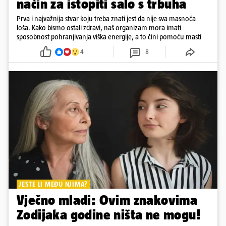
način za istopiti salo s trbuha
Prva i najvažnija stvar koju treba znati jest da nije sva masnoća
loša. Kako bismo ostali zdravi, naš organizam mora imati
sposobnost pohranjivanja viška energije, a to čini pomoću masti
4
8
JESTE LI MEĐU NJIMA?
Vječno mladi: Ovim znakovima
Zodijaka godine ništa ne mogu!