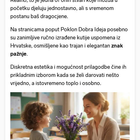
Realno, to je jedna of onih stvari koje možda u
početku djeluju jednostavno, ali s vremenom
postanu baš dragocjene.
Na stranicama poput Poklon Dobra Ideja posebno
su zanimljive ručno izrađene kutije uspomena iz
Hrvatske, osmišljene kao trajan i elegantan
znak
pažnje
.
Diskretna estetika i mogućnost prilagodbe čine ih
prikladnim izborom kada se želi darovati nešto
vrijedno, a istovremeno toplo i osobno.