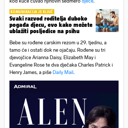
kod kuće čuvao njihovih sedmero
djece
.
KOMUNIKACIJA JE KLJUČ
Svaki razvod roditelja duboko
pogađa djecu, evo kako možete
ublažiti posljedice na psihu
Bebe su rođene carskim rezom u 29. tjednu, a
tamo će i ostati dok ne ojačaju. Rođene su tri
djevojčice Arianna Daisy, Elizabeth May i
Evangeline Rose te dva dječaka Charles Patrick i
Henry James, a piše
Daily Mail
.