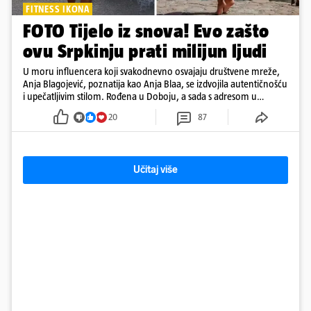
FITNESS IKONA
FOTO Tijelo iz snova! Evo zašto
ovu Srpkinju prati milijun ljudi
U moru influencera koji svakodnevno osvajaju društvene mreže,
Anja Blagojević, poznatija kao Anja Blaa, se izdvojila autentičnošću
i upečatljivim stilom. Rođena u Doboju, a sada s adresom u
Dubaiju, Anja je spoj glamura, discipline i mladenačke energije
20
87
Učitaj više