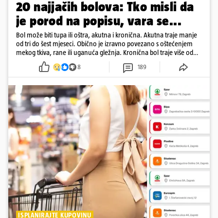
20 najjačih bolova: Tko misli da
je porod na popisu, vara se...
Bol može biti tupa ili oštra, akutna i kronična. Akutna traje manje
od tri do šest mjeseci. Obično je izravno povezano s oštećenjem
mekog tkiva, rane ili uganuća gležnja. Kronična bol traje više od
šest mjeseci
8
189
ISPLANIRAJTE KUPOVINU