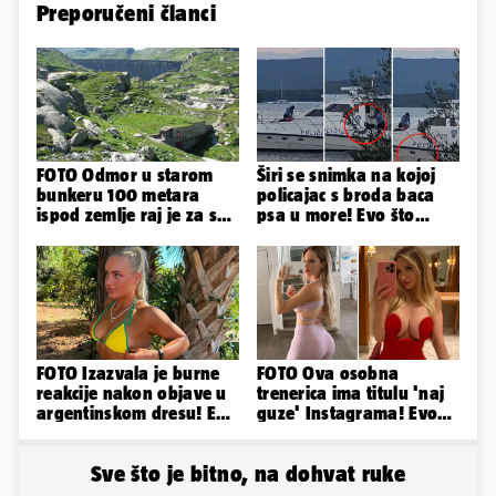
Preporučeni članci
FOTO Odmor u starom
Širi se snimka na kojoj
bunkeru 100 metara
policajac s broda baca
ispod zemlje raj je za sva
psa u more! Evo što
vaša osjetila
kažu: 'Samo smo ga
pustili'
FOTO Izazvala je burne
FOTO Ova osobna
reakcije nakon objave u
trenerica ima titulu 'naj
argentinskom dresu! Evo
guze' Instagrama! Evo
tko je lijepa Njemica
koliko naplaćuje po
satu...
Sve što je bitno, na dohvat ruke