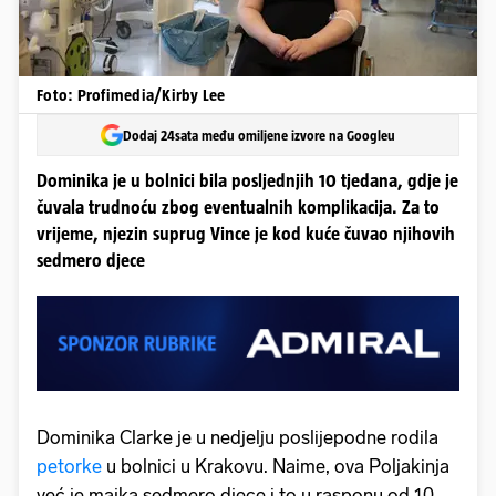
Foto: Profimedia/Kirby Lee
Dodaj 24sata među omiljene izvore na Googleu
Dominika je u bolnici bila posljednjih 10 tjedana, gdje je
čuvala trudnoću zbog eventualnih komplikacija. Za to
vrijeme, njezin suprug Vince je kod kuće čuvao njihovih
sedmero djece
Dominika Clarke je u nedjelju poslijepodne rodila
petorke
u bolnici u Krakovu. Naime, ova Poljakinja
već je majka sedmero djece i to u rasponu od 10