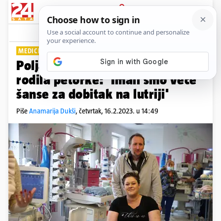
PRIJAVA
Lifestyle
Komentari
3
MEDICINSKO ČUDO
Poljakinja nakon sedmero djece
rodila petorke: 'Imali smo veće
šanse za dobitak na lutriji'
Piše
Anamarija Dukši
,
četvrtak, 16.2.2023. u 14:49