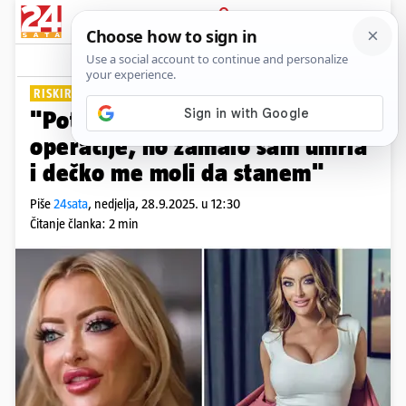
PRIJAVA
Lifestyle
Komentari
10
RISKIRA ŽIVOT
"Potrošila sam 74.000 funti na
operacije, no zamalo sam umrla
i dečko me moli da stanem"
Piše
24sata
,
nedjelja, 28.9.2025. u 12:30
Čitanje članka: 2 min