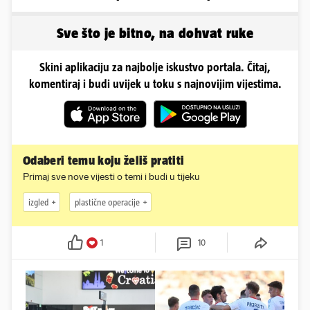
promašio drugi
kilograme: 'Brutalno me
tukao šakama'
Sve što je bitno, na dohvat ruke
Skini aplikaciju za najbolje iskustvo portala. Čitaj,
komentiraj i budi uvijek u toku s najnovijim vijestima.
Odaberi temu koju želiš pratiti
Primaj sve nove vijesti o temi i budi u tijeku
izgled
plastične operacije
1
10