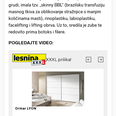
grudi, imala tzv. „skinny BBL“ (brazilsku transfuziju
masnog tkiva za oblikovanje stražnjice s manjim
količinama masti), rinoplastiku, labioplastiku,
facelifting i lifting obrva. Uz to, sredila je zube te
redovito prima botoks i filere.
POGLEDAJTE VIDEO: