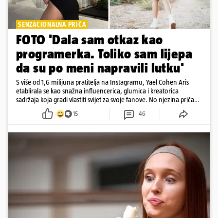
SENZACIONALNA PRIČA
FOTO 'Dala sam otkaz kao
programerka. Toliko sam lijepa
da su po meni napravili lutku'
S više od 1,6 milijuna pratitelja na Instagramu, Yael Cohen Aris
etablirala se kao snažna influencerica, glumica i kreatorica
sadržaja koja gradi vlastiti svijet za svoje fanove. No njezina priča
pokazuje da online slava dolazi i s neočekivanim izazovima
15
46