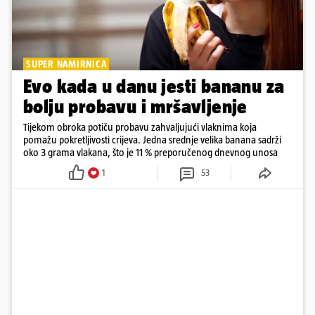
SUPER NAMIRNICA
Evo kada u danu jesti bananu za
bolju probavu i mršavljenje
Tijekom obroka potiču probavu zahvaljujući vlaknima koja
pomažu pokretljivosti crijeva. Jedna srednje velika banana sadrži
oko 3 grama vlakana, što je 11 % preporučenog dnevnog unosa
1
53