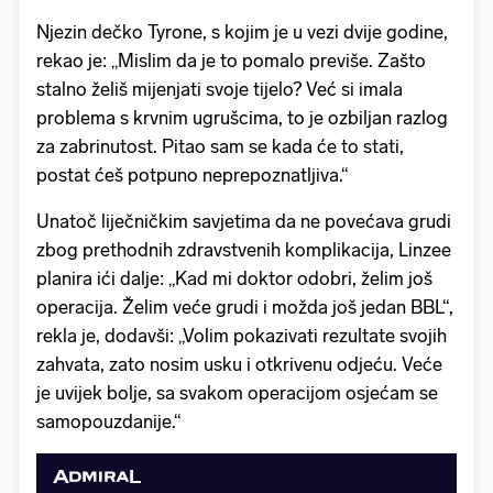
Njezin dečko Tyrone, s kojim je u vezi dvije godine,
rekao je: „Mislim da je to pomalo previše. Zašto
stalno želiš mijenjati svoje tijelo? Već si imala
problema s krvnim ugrušcima, to je ozbiljan razlog
za zabrinutost. Pitao sam se kada će to stati,
postat ćeš potpuno neprepoznatljiva.“
Unatoč liječničkim savjetima da ne povećava grudi
zbog prethodnih zdravstvenih komplikacija, Linzee
planira ići dalje: „Kad mi doktor odobri, želim još
operacija. Želim veće grudi i možda još jedan BBL“,
rekla je, dodavši: „Volim pokazivati rezultate svojih
zahvata, zato nosim usku i otkrivenu odjeću. Veće
je uvijek bolje, sa svakom operacijom osjećam se
samopouzdanije.“