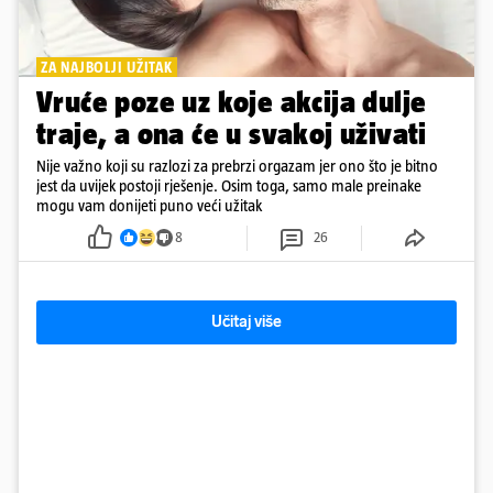
ZA NAJBOLJI UŽITAK
Vruće poze uz koje akcija dulje
traje, a ona će u svakoj uživati
Nije važno koji su razlozi za prebrzi orgazam jer ono što je bitno
jest da uvijek postoji rješenje. Osim toga, samo male preinake
mogu vam donijeti puno veći užitak
8
26
Učitaj više