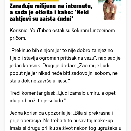
Zarađuje milijune na internetu,
a sada je otkrila i kako: 'Neki
zahtjevi su zaista čudni'
Korisnici YouTubea ostali su šokirani Linzeeinom
pričom.
„Prekinuo bih s njom jer to nije dobro za njezino
tijelo i stavlja ogroman pritisak na vezu“, napisao je
jedan korisnik. Drugi je dodao: „Žao mi je ljudi
poput nje jer nikad neće biti zadovoljni sobom, ne
staju dok ne završe u lijesu.“
Treći komentar glasi: „Ljudi zamalo umiru, a opet
idu pod nož, to je suludo.“
Jedna korisnica upozorila je: „Bila si prekrasna i
prije operacija. Ne treba ti to ni sav taj make-up.
Imala si drugu priliku za život nakon tog ugrušaka u