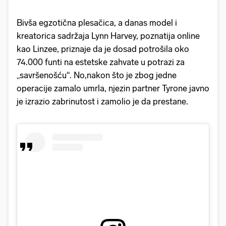
Bivša egzotična plesačica, a danas model i
kreatorica sadržaja Lynn Harvey, poznatija online
kao Linzee, priznaje da je dosad potrošila oko
74.000 funti na estetske zahvate u potrazi za
„savršenošću“. No,nakon što je zbog jedne
operacije zamalo umrla, njezin partner Tyrone javno
je izrazio zabrinutost i zamolio je da prestane.