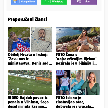
Preporučeni članci
Obitelj Hrvata u Irskoj:
FOTO Žena s
'Zovu nas iz
'najsavršenijim tijelom'
ministarstva. Denis sada
pozirala je u bikiniju i
ima temperaturu. Strah
pokazala svoje bujne
nas je'
obline...
VIDEO Hajduk poveo iz
FOTO Jelenu je
penala u Vilniusu, Šego
zlostavljao otac,
deset minuta kasnije
dobivala je i vraćala