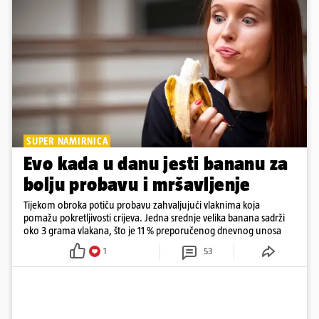
SUPER NAMIRNICA
Evo kada u danu jesti bananu za
bolju probavu i mršavljenje
Tijekom obroka potiču probavu zahvaljujući vlaknima koja
pomažu pokretljivosti crijeva. Jedna srednje velika banana sadrži
oko 3 grama vlakana, što je 11 % preporučenog dnevnog unosa
1
53