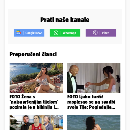
Prati naše kanale
Preporučeni članci
FOTO Žena s
FOTO Ljubo Jurčić
'najsavršenijim tijelom'
rasplesao se na svadbi
pozirala je u bikiniju i
svoje Tije: Pogledajte
pokazala svoje bujne
kako je izgledalo
obline...
vjenčanje...