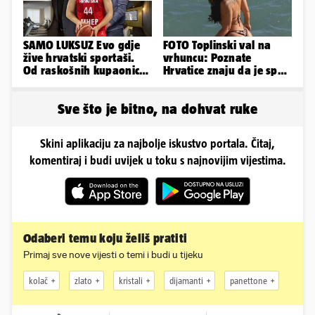
SAMO LUKSUZ Evo gdje
FOTO Toplinski val na
žive hrvatski sportaši.
vrhuncu: Poznate
Od raskošnih kupaonica
Hrvatice znaju da je spas
pa do privatnog kina
u minijaturnom bikiniju
Sve što je bitno, na dohvat ruke
Skini aplikaciju za najbolje iskustvo portala. Čitaj,
komentiraj i budi uvijek u toku s najnovijim vijestima.
Odaberi temu koju želiš pratiti
Primaj sve nove vijesti o temi i budi u tijeku
kolač
zlato
kristali
dijamanti
panettone