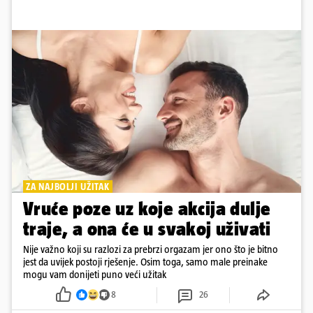
ZA NAJBOLJI UŽITAK
Vruće poze uz koje akcija dulje
traje, a ona će u svakoj uživati
Nije važno koji su razlozi za prebrzi orgazam jer ono što je bitno
jest da uvijek postoji rješenje. Osim toga, samo male preinake
mogu vam donijeti puno veći užitak
8
26