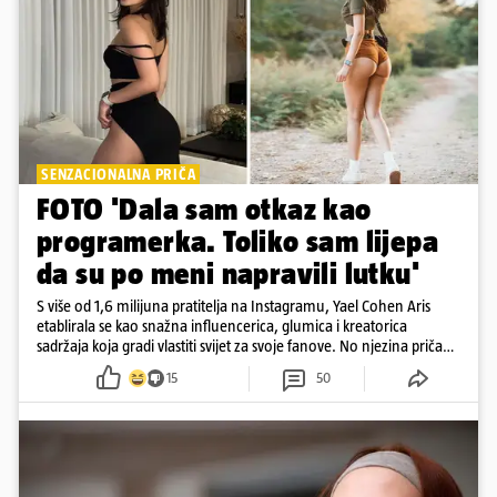
SENZACIONALNA PRIČA
FOTO 'Dala sam otkaz kao
programerka. Toliko sam lijepa
da su po meni napravili lutku'
S više od 1,6 milijuna pratitelja na Instagramu, Yael Cohen Aris
etablirala se kao snažna influencerica, glumica i kreatorica
sadržaja koja gradi vlastiti svijet za svoje fanove. No njezina priča
pokazuje da online slava dolazi i s neočekivanim izazovima
15
50