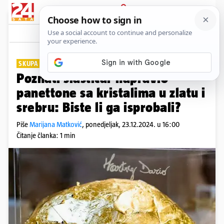
PRIJAVA
Lifestyle
Komentari
4
SKUPA POSLASTICA
Poznati slastičar napravio
panettone sa kristalima u zlatu i
srebru: Biste li ga isprobali?
Piše
Marijana Matković
,
ponedjeljak, 23.12.2024. u 16:00
Čitanje članka: 1 min