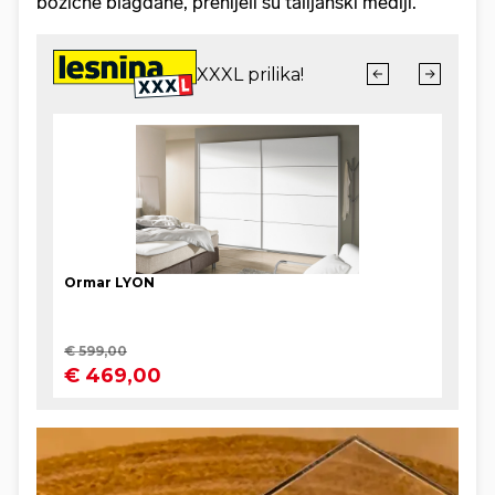
božićne blagdane, prenijeli su talijanski mediji.