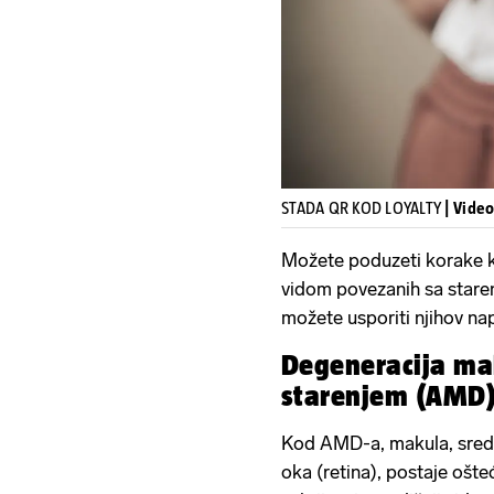
STADA QR KOD LOYALTY
| Vide
Možete poduzeti korake ka
vidom povezanih sa starenj
možete usporiti njihov na
Degeneracija ma
starenjem (AMD
Kod AMD-a, makula, središn
oka (retina), postaje ošte