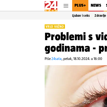
PLUS+
NEWS
Ljubav i seks
Zdravlje
VRLO VAŽNO
Problemi s vi
godinama - pr
Piše
24sata
,
petak, 18.10.2024. u 16:00