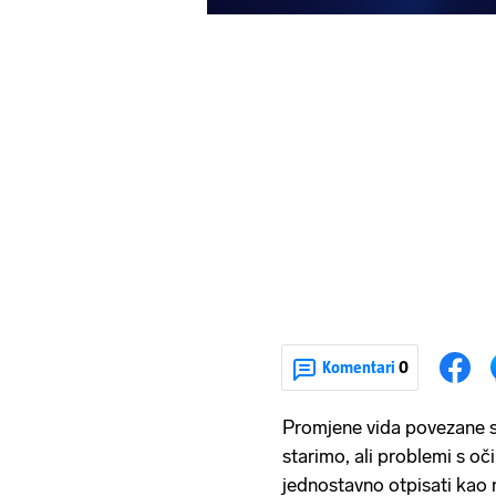
Komentari
0
Promjene vida povezane 
starimo, ali problemi s oč
jednostavno otpisati kao