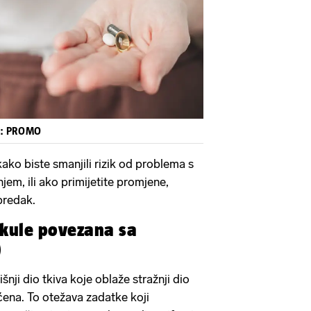
Pokretanje videa...
o: PROMO
ko biste smanjili rizik od problema s
em, ili ako primijetite promjene,
predak.
kule povezana sa
)
ji dio tkiva koje oblaže stražnji dio
ćena. To otežava zadatke koji