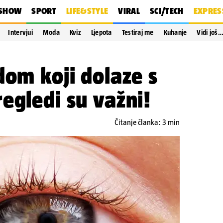
SHOW
SPORT
LIFE&STYLE
VIRAL
SCI/TECH
EXPRES
Intervjui
Moda
Kviz
Ljepota
Testiraj me
Kuhanje
Vidi još
dom koji dolaze s
egledi su važni!
Čitanje članka: 3 min