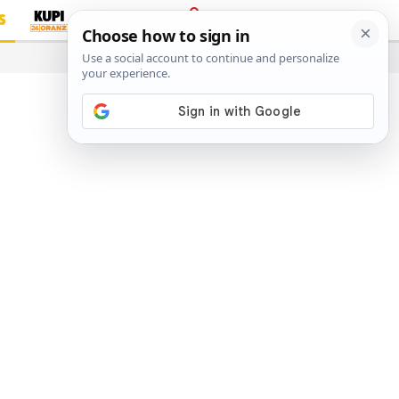
S
PRIJAVA
…