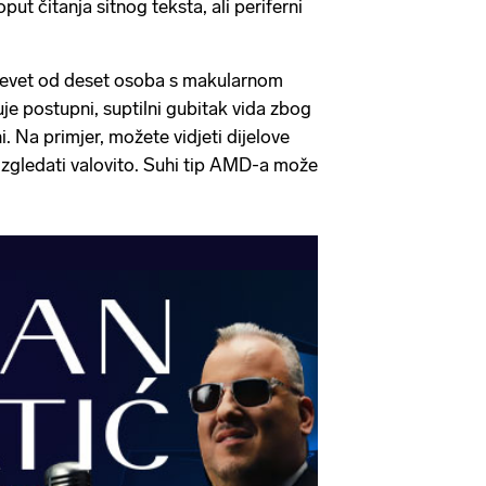
oput čitanja sitnog teksta, ali periferni
evet od deset osoba s makularnom
e postupni, suptilni gubitak vida zbog
i. Na primjer, možete vidjeti dijelove
 izgledati valovito. Suhi tip AMD-a može