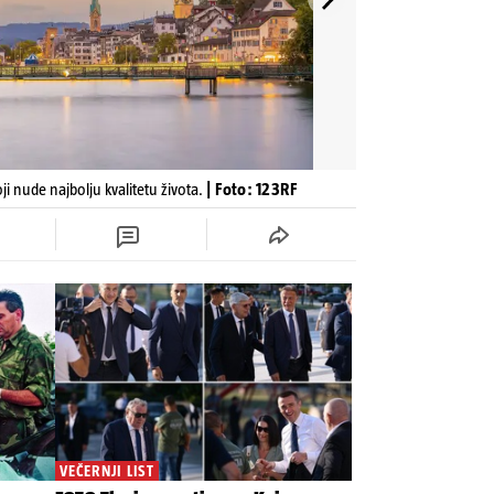
i nude najbolju kvalitetu života.
| Foto: 123RF