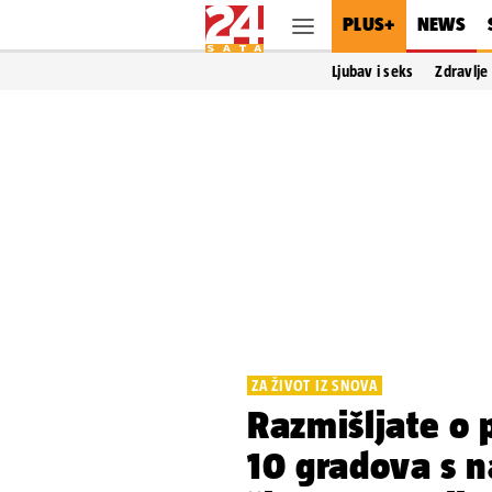
PLUS+
NEWS
Ljubav i seks
Zdravlje
ZA ŽIVOT IZ SNOVA
Razmišljate o 
10 gradova s n