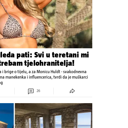
eda pati: Svi u teretani mi
trebam tjelohranitelja!
 i brige o tijelu, a za Monicu Huldt - svakodnevna
a manekenka i influencerica, tvrdi da je muškarci
ng
26