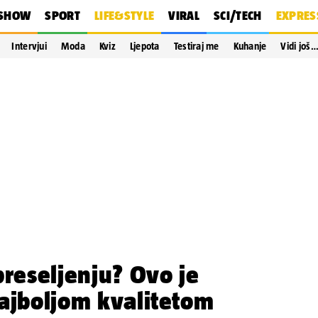
SHOW
SPORT
LIFE&STYLE
VIRAL
SCI/TECH
EXPRES
Intervjui
Moda
Kviz
Ljepota
Testiraj me
Kuhanje
Vidi još
preseljenju? Ovo je
ajboljom kvalitetom