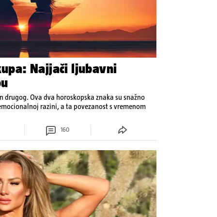
kupa: Najjači ljubavni
pu
dan drugog. Ova dva horoskopska znaka su snažno
a emocionalnoj razini, a ta povezanost s vremenom
160