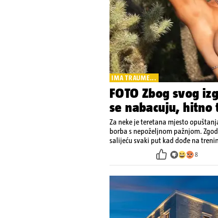
IMA TRAUME...
FOTO Zbog svog izgl
se nabacuju, hitno 
Za neke je teretana mjesto opuštanja
borba s nepoželjnom pažnjom. Zgodn
salijeću svaki put kad dođe na treni
8