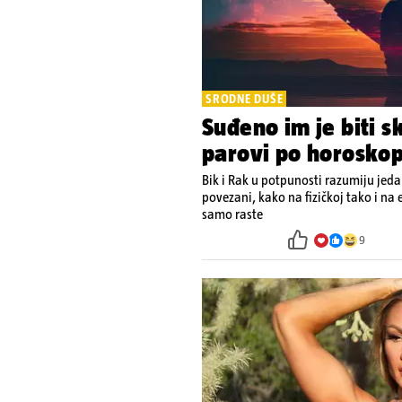
SRODNE DUŠE
Suđeno im je biti s
parovi po horosko
Bik i Rak u potpunosti razumiju je
povezani, kako na fizičkoj tako i n
samo raste
9