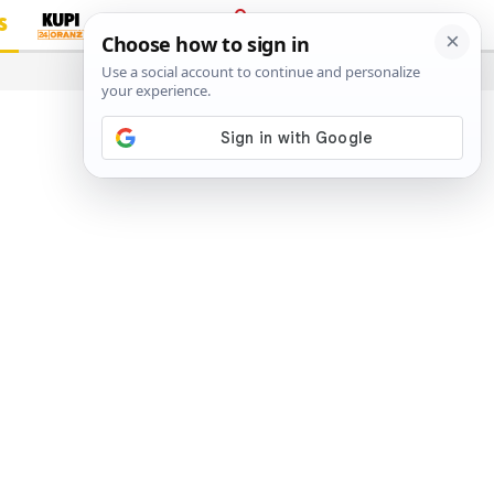
S
PRIJAVA
…