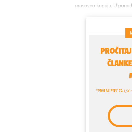
masovno kupuju. U ponudi
160 dinara naviše te vrete
je puno više nego što treb
trgovinama, pa autor istič
žedne preko vode.