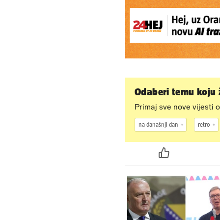
Odaberi temu koju ž
Primaj sve nove vijesti o
na današnji dan
retro