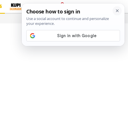
S
PRIJAVA
…