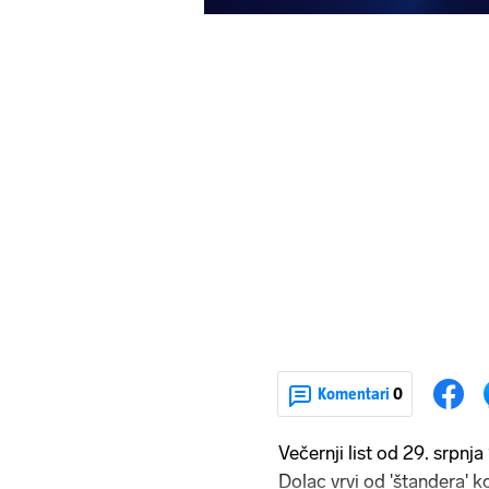
Komentari
0
Večernji list od 29. srpnj
Dolac vrvi od 'štandera' ko