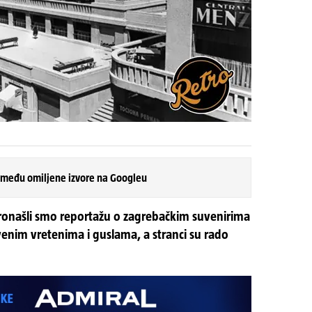
 među omiljene izvore na Googleu
pronašli smo reportažu o zagrebačkim suvenirima
drvenim vretenima i guslama, a stranci su rado