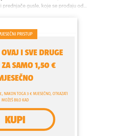
 prednjače gusle, koje se prodaju od
na, koja stoje od 600 dinara na više. To
a izdvojiti za slične proizvode u
e da prodavači nastoje prevesti turiste