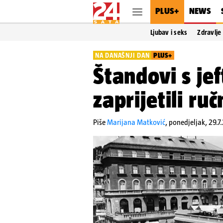
PLUS+
NEWS
Ljubav i seks
Zdravlje
NA DANAŠNJI DAN
PLUS+
Štandovi s je
zaprijetili ru
Piše
Marijana Matković
,
ponedjeljak, 29.7