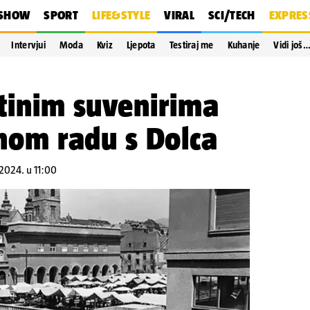
SHOW
SPORT
LIFE&STYLE
VIRAL
SCI/TECH
EXPRES
Intervjui
Moda
Kviz
Ljepota
Testiraj me
Kuhanje
Vidi još
ftinim suvenirima
čnom radu s Dolca
.2024. u 11:00