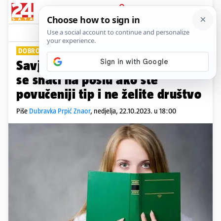
PRIJAVA
Lifestyle
Komentari
4
DOBRO JE ZNATI
Savjeti za introverte: Evo kako
se snaći na poslu ako ste
povučeniji tip i ne želite društvo
Piše
Dubravka Prpić Znaor
,
nedjelja, 22.10.2023. u 18:00