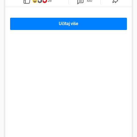
26
100
Učitaj više