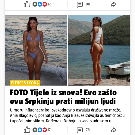
12
98
FITNESS IKONA
FOTO Tijelo iz snova! Evo zašto
ovu Srpkinju prati milijun ljudi
U moru influencera koji svakodnevno osvajaju društvene mreže,
Anja Blagojević, poznatija kao Anja Blaa, se izdvojila autentičnošću
i upečatljivim stilom. Rođena u Doboju, a sada s adresom u
Dubaiju, Anja je spoj glamura, discipline i mladenačke energije
17
76