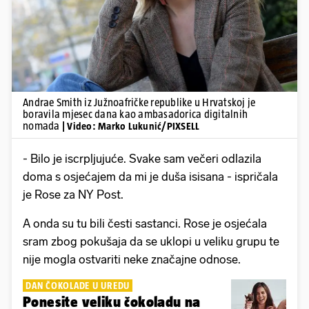
Andrae Smith iz Južnoafričke republike u Hrvatskoj je
boravila mjesec dana kao ambasadorica digitalnih
nomada
| Video: Marko Lukunić/PIXSELL
- Bilo je iscrpljujuće. Svake sam večeri odlazila
doma s osjećajem da mi je duša isisana - ispričala
je Rose za NY Post.
A onda su tu bili česti sastanci. Rose je osjećala
sram zbog pokušaja da se uklopi u veliku grupu te
nije mogla ostvariti neke značajne odnose.
DAN ČOKOLADE U UREDU
Ponesite veliku čokoladu na