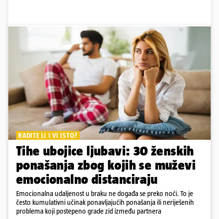
RADITE LI I VI ISTO?
Tihe ubojice ljubavi: 30 ženskih
ponašanja zbog kojih se muževi
emocionalno distanciraju
Emocionalna udaljenost u braku ne događa se preko noći. To je
često kumulativni učinak ponavljajućih ponašanja ili neriješenih
problema koji postepeno grade zid između partnera