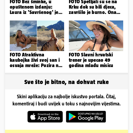
FOTO Bez šminke, u
FOTO Spetljali su se na
opuštenom izdanju:
Krku dok su bili djeca,
Laura iz 'Savršenog' je
završilo je burno. Ona
objavila fotke sa svog
sad želi 50 milijuna eura
odmora
FOTO Atraktivna
FOTO Slavni hrvatski
kaubojka živi svoj san i
trener je upecao 49
osvaja mreže: Pozira na
godina mlađu misicu
konjima, nastupa na
rodeu...
Sve što je bitno, na dohvat ruke
Skini aplikaciju za najbolje iskustvo portala. Čitaj,
komentiraj i budi uvijek u toku s najnovijim vijestima.