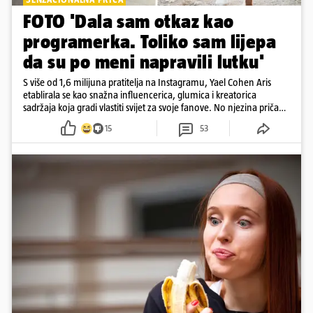
FOTO 'Dala sam otkaz kao
programerka. Toliko sam lijepa
da su po meni napravili lutku'
S više od 1,6 milijuna pratitelja na Instagramu, Yael Cohen Aris
etablirala se kao snažna influencerica, glumica i kreatorica
sadržaja koja gradi vlastiti svijet za svoje fanove. No njezina priča
pokazuje da online slava dolazi i s neočekivanim izazovima
15
53