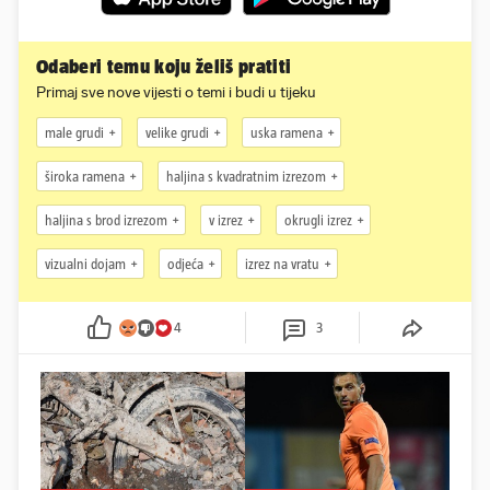
Odaberi temu koju želiš pratiti
Primaj sve nove vijesti o temi i budi u tijeku
male grudi
velike grudi
uska ramena
široka ramena
haljina s kvadratnim izrezom
haljina s brod izrezom
v izrez
okrugli izrez
vizualni dojam
odjeća
izrez na vratu
4
3