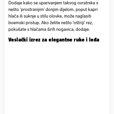
Dodaje kako se uparivanjem takvog ovratnika s
nešto 'prostranijim' donjim dijelom, poput kapri
hlača ili suknje u stilu olovke, može naglasiti
boemski pristup. Ako želite nešto 'oštriji' rez,
pokušate s hlačama širih nogavica, dodaje.
Veslački izrez za elegantne ruke i leđa