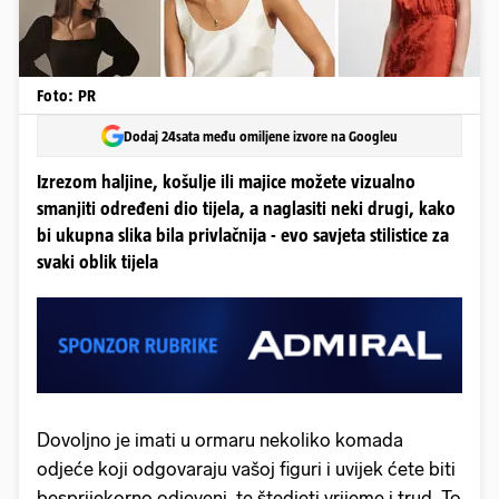
Foto: PR
Dodaj 24sata među omiljene izvore na Googleu
Izrezom haljine, košulje ili majice možete vizualno
smanjiti određeni dio tijela, a naglasiti neki drugi, kako
bi ukupna slika bila privlačnija - evo savjeta stilistice za
svaki oblik tijela
Dovoljno je imati u ormaru nekoliko komada
odjeće koji odgovaraju vašoj figuri i uvijek ćete biti
besprijekorno odjeveni, te štedjeti vrijeme i trud. To