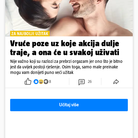
ZA NAJBOLJI UŽITAK
Vruće poze uz koje akcija dulje
traje, a ona će u svakoj uživati
Nije važno koji su razlozi za prebrzi orgazam jer ono što je bitno
jest da uvijek postoji rješenje. Osim toga, samo male preinake
mogu vam donijeti puno veći užitak
8
26
Učitaj više