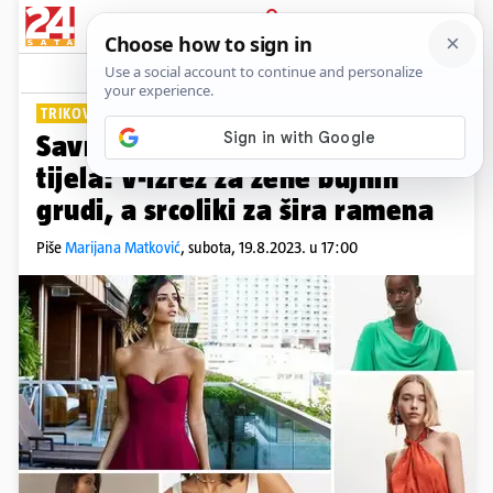
PRIJAVA
Lifestyle
Komentari
3
TRIKOVI STILISTICE IZ SAD-A
Savršeni dekolte za svaki oblik
tijela: V-izrez za žene bujnih
grudi, a srcoliki za šira ramena
Piše
Marijana Matković
,
subota, 19.8.2023. u 17:00