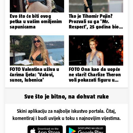
Evo što će biti ovog
Tko je Tihomir Pejin?
petka u vašim omiljenim
Prozvali su ga 'Mr.
sapunicama
Respect', 25 godina bio
sudac pa otišao u zračnu
luku...
FOTO Valentina uživa u
FOTO Ona kao da uopće
čarima ljeta: 'Valovi,
ne stari! Charlize Theron
sunce, lubenica'
voli pokazati figuru u
golišavim izdanjima...
Sve što je bitno, na dohvat ruke
Skini aplikaciju za najbolje iskustvo portala. Čitaj,
komentiraj i budi uvijek u toku s najnovijim vijestima.