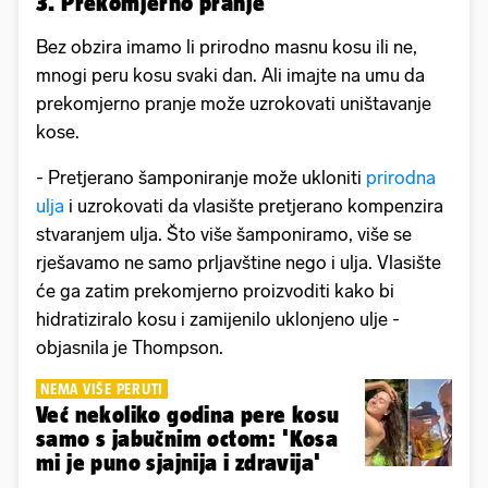
3. Prekomjerno pranje
Bez obzira imamo li prirodno masnu kosu ili ne,
mnogi peru kosu svaki dan. Ali imajte na umu da
prekomjerno pranje može uzrokovati uništavanje
kose.
- Pretjerano šamponiranje može ukloniti
prirodna
ulja
i uzrokovati da vlasište pretjerano kompenzira
stvaranjem ulja. Što više šamponiramo, više se
rješavamo ne samo prljavštine nego i ulja. Vlasište
će ga zatim prekomjerno proizvoditi kako bi
hidratiziralo kosu i zamijenilo uklonjeno ulje -
objasnila je Thompson.
NEMA VIŠE PERUTI
Već nekoliko godina pere kosu
samo s jabučnim octom: 'Kosa
mi je puno sjajnija i zdravija'