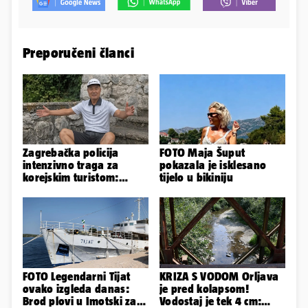
Preporučeni članci
Zagrebačka policija
FOTO Maja Šuput
intenzivno traga za
pokazala je isklesano
korejskim turistom:
tijelo u bikiniju
Nestao je u petak u
Sesvetama
FOTO Legendarni Tijat
KRIZA S VODOM Orljava
ovako izgleda danas:
je pred kolapsom!
Brod plovi u Imotski za
Vodostaj je tek 4 cm: