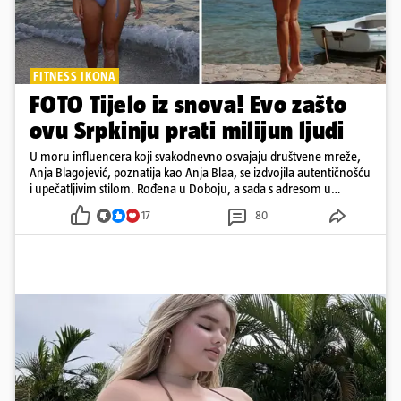
FITNESS IKONA
FOTO Tijelo iz snova! Evo zašto
ovu Srpkinju prati milijun ljudi
U moru influencera koji svakodnevno osvajaju društvene mreže,
Anja Blagojević, poznatija kao Anja Blaa, se izdvojila autentičnošću
i upečatljivim stilom. Rođena u Doboju, a sada s adresom u
Dubaiju, Anja je spoj glamura, discipline i mladenačke energije
17
80