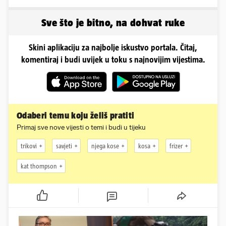
samo 20.000 eura
'Bunari su nam suhi, nije
dobro'
Sve što je bitno, na dohvat ruke
Skini aplikaciju za najbolje iskustvo portala. Čitaj,
komentiraj i budi uvijek u toku s najnovijim vijestima.
Odaberi temu koju želiš pratiti
Primaj sve nove vijesti o temi i budi u tijeku
trikovi
savjeti
njega kose
kosa
frizer
kat thompson