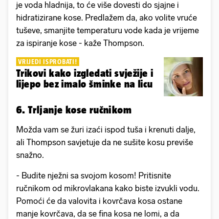
je voda hladnija, to će više dovesti do sjajne i
hidratizirane kose. Predlažem da, ako volite vruće
tuševe, smanjite temperaturu vode kada je vrijeme
za ispiranje kose - kaže Thompson.
VRIJEDI ISPROBATI!
Trikovi kako izgledati svježije i
lijepo bez imalo šminke na licu
6. Trljanje kose ručnikom
Možda vam se žuri izaći ispod tuša i krenuti dalje,
ali Thompson savjetuje da ne sušite kosu previše
snažno.
- Budite nježni sa svojom kosom! Pritisnite
ručnikom od mikrovlakana kako biste izvukli vodu.
Pomoći će da valovita i kovrčava kosa ostane
manje kovrčava, da se fina kosa ne lomi, a da