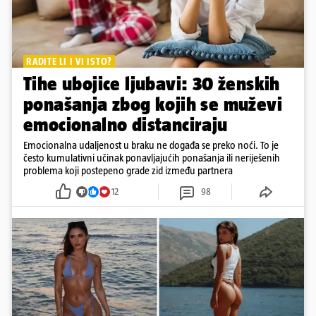
RADITE LI I VI ISTO?
Tihe ubojice ljubavi: 30 ženskih
ponašanja zbog kojih se muževi
emocionalno distanciraju
Emocionalna udaljenost u braku ne događa se preko noći. To je
često kumulativni učinak ponavljajućih ponašanja ili neriješenih
problema koji postepeno grade zid između partnera
12
98