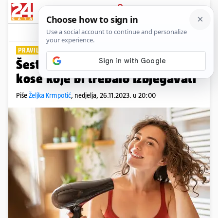
PRIJAVA
Lifestyle
Komentari
0
PRAVILNA NJEGA
Šest najčešćih pogrešaka u njezi
kose koje bi trebalo izbjegavati
Piše
Željka Krmpotić
,
nedjelja, 26.11.2023. u 20:00