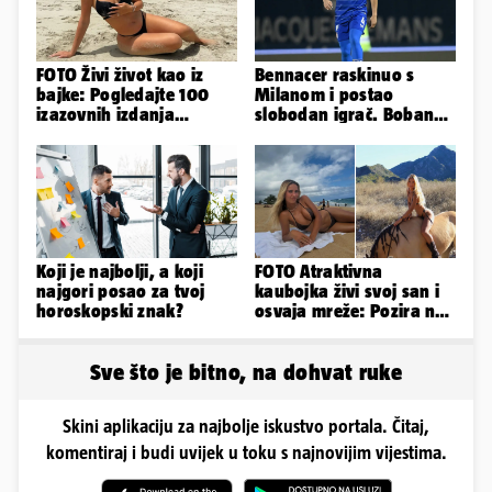
FOTO Živi život kao iz
Bennacer raskinuo s
bajke: Pogledajte 100
Milanom i postao
izazovnih izdanja
slobodan igrač. Boban
Ronaldove Georgine
ga želio zadržati u
Dinamu
Koji je najbolji, a koji
FOTO Atraktivna
najgori posao za tvoj
kaubojka živi svoj san i
horoskopski znak?
osvaja mreže: Pozira na
konjima, nastupa na
rodeu...
Sve što je bitno, na dohvat ruke
Skini aplikaciju za najbolje iskustvo portala. Čitaj,
komentiraj i budi uvijek u toku s najnovijim vijestima.