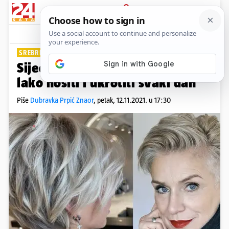
PRIJAVA
Lifestyle
Komentari
0
SREBRNE LASI
Sijede i kratke: Frizure koje je
lako nositi i ukrotiti svaki dan
Piše
Dubravka Prpić Znaor
,
petak, 12.11.2021. u 17:30