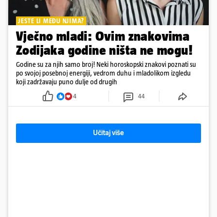
JESTE LI MEĐU NJIMA?
Vječno mladi: Ovim znakovima
Zodijaka godine ništa ne mogu!
Godine su za njih samo broj! Neki horoskopski znakovi poznati su
po svojoj posebnoj energiji, vedrom duhu i mladolikom izgledu
koji zadržavaju puno dulje od drugih
4
44
Učitaj više