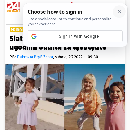
PRIJAVA
Lifestyle
Komentari
0
PRIRODNI MATERIJALI
Slatke male kombinacije: 7
ugodnih outfita za djevojčice
Piše
Dubravka Prpić Znaor
,
subota, 2.7.2022. u 09:30