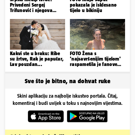
Privedeni Sergej
pokazala je isklesano
Trifunović i njegova
tijelo u bikiniju
supruga, izazvali su
incident
Kakvi ste u braku: Ribe
FOTO Žena s
su žrtve, Rak je papučar,
'najsavršenijim tijelom'
Lav pouzdan...
raspametila je fanove
zaigranim fotkama iz
plićaka
Sve što je bitno, na dohvat ruke
Skini aplikaciju za najbolje iskustvo portala. Čitaj,
komentiraj i budi uvijek u toku s najnovijim vijestima.