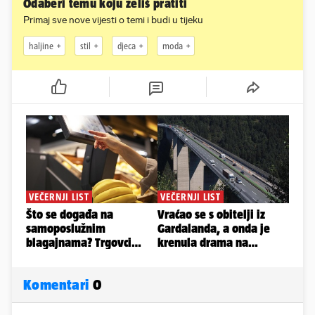
Odaberi temu koju želiš pratiti
Primaj sve nove vijesti o temi i budi u tijeku
haljine
stil
djeca
moda
Komentari
0