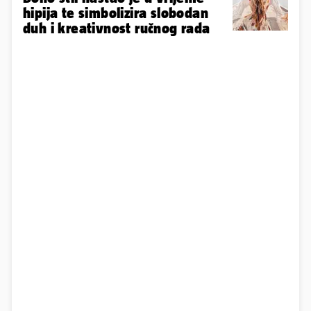
hipija te simbolizira slobodan
duh i kreativnost ručnog rada