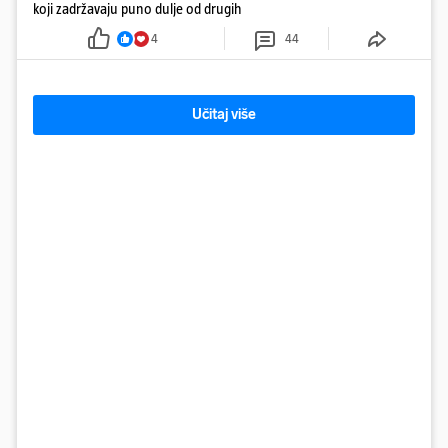
koji zadržavaju puno dulje od drugih
4
44
Učitaj više