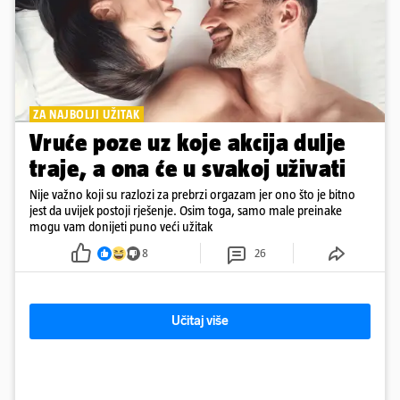
ZA NAJBOLJI UŽITAK
Vruće poze uz koje akcija dulje
traje, a ona će u svakoj uživati
Nije važno koji su razlozi za prebrzi orgazam jer ono što je bitno
jest da uvijek postoji rješenje. Osim toga, samo male preinake
mogu vam donijeti puno veći užitak
8
26
Učitaj više