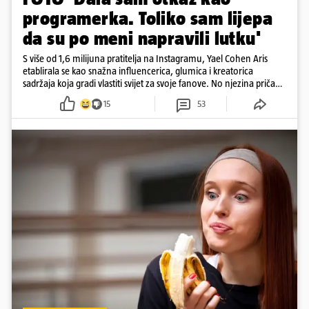
programerka. Toliko sam lijepa
da su po meni napravili lutku'
S više od 1,6 milijuna pratitelja na Instagramu, Yael Cohen Aris
etablirala se kao snažna influencerica, glumica i kreatorica
sadržaja koja gradi vlastiti svijet za svoje fanove. No njezina priča
pokazuje da online slava dolazi i s neočekivanim izazovima
15
53