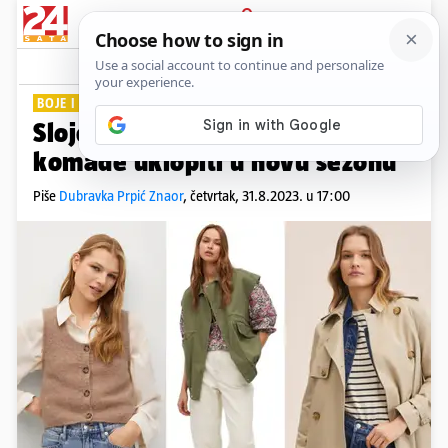
PRIJAVA
Lifestyle
Komentari
0
BOJE I MOTIVI
Slojevito je chic: Evo kako ljetne
komade uklopiti u novu sezonu
Piše
Dubravka Prpić Znaor
,
četvrtak, 31.8.2023. u 17:00