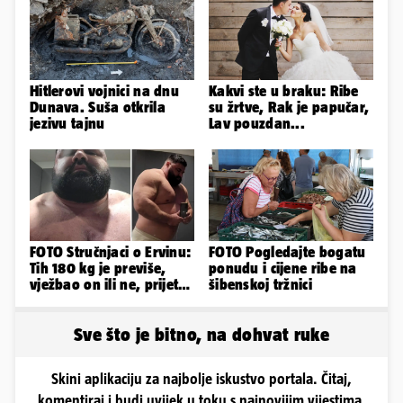
Hitlerovi vojnici na dnu
Kakvi ste u braku: Ribe
Dunava. Suša otkrila
su žrtve, Rak je papučar,
jezivu tajnu
Lav pouzdan...
FOTO Stručnjaci o Ervinu:
FOTO Pogledajte bogatu
Tih 180 kg je previše,
ponudu i cijene ribe na
vježbao on ili ne, prijete
šibenskoj tržnici
mu mnoge komplikacije
Sve što je bitno, na dohvat ruke
Skini aplikaciju za najbolje iskustvo portala. Čitaj,
komentiraj i budi uvijek u toku s najnovijim vijestima.