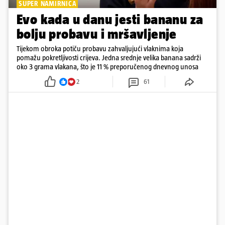
SUPER NAMIRNICA
Evo kada u danu jesti bananu za
bolju probavu i mršavljenje
Tijekom obroka potiču probavu zahvaljujući vlaknima koja
pomažu pokretljivosti crijeva. Jedna srednje velika banana sadrži
oko 3 grama vlakana, što je 11 % preporučenog dnevnog unosa
2
61