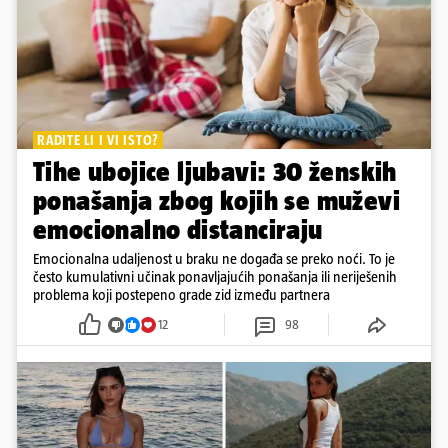
RADITE LI I VI ISTO?
Tihe ubojice ljubavi: 30 ženskih
ponašanja zbog kojih se muževi
emocionalno distanciraju
Emocionalna udaljenost u braku ne događa se preko noći. To je
često kumulativni učinak ponavljajućih ponašanja ili neriješenih
problema koji postepeno grade zid između partnera
12
98