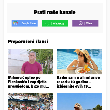
Prati naše kanale
Preporučeni članci
Milinović opleo po
Radio sam u al inclusive
Plenkoviću i zaprijetio
resortu 10 godina -
prosvjedom, brzo mu
izbjegnite ovih 19
stigao odgovor građana
grešaka i olakšajte si
Gospića
odmor