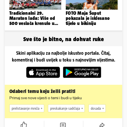
Tradicionalni 29.
FOTO Maja Šuput
Maraton lađa: Više od
pokazala je isklesano
500 veslača krenulo u
tijelo u bikiniju
borbu za Štit kneza
Domagoja
Sve što je bitno, na dohvat ruke
Skini aplikaciju za najbolje iskustvo portala. Čitaj,
komentiraj i budi uvijek u toku s najnovijim vijestima.
Odaberi temu koju želiš pratiti
Primaj sve nove vijesti o temi i budi u tijeku
prelistavanje mreža
preskakanje sadržaja
dosada