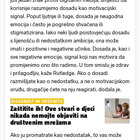
još jedan znak protiv digitalnih medija, umjesto da
korisnije razumijemo dosadu kao motivacijski
signal. Poput ljutnje ili tuge, dosada je neugodna
emocija i često je pogrešno shvaćena ili
stigmatizirana. Iako neki ljudi poistovjećuju dosadu
s lijenošću ili nedostatkom ambicije, ona može
imati i pozitivne i negativne učinke. Dosada je, kao i
sve negativne emocije, signal koji nas motivira da
promijenimo ono što radimo. U tom smislu je zdrav
i prilagodljiv, kaže Rutledge. Ako o dosadi
razmišljate kao o nedostatku, a ne o motivacijskom
oruđu, drugačije ćete na nju reagirati, dodala je.
SIGURNOST NA INTERNETU
Zaštitite ih! Ove stvari o djeci
nikada nemojte objaviti na
društvenim mrežama
Ako ju promatrate kao nedostatak, to vas može