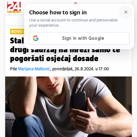
PRIJAVA
Lifestyle
Komentari
0
NOVO ISTRAŽIVANJE
Stalno preskakanje s jednog na
drugi sadržaj na mreži samo će
pogoršati osjećaj dosade
Piše
Marijana Matković
,
ponedjeljak, 26.8.2024. u 17:00