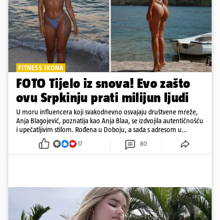
FITNESS IKONA
FOTO Tijelo iz snova! Evo zašto
ovu Srpkinju prati milijun ljudi
U moru influencera koji svakodnevno osvajaju društvene mreže,
Anja Blagojević, poznatija kao Anja Blaa, se izdvojila autentičnošću
i upečatljivim stilom. Rođena u Doboju, a sada s adresom u
Dubaiju, Anja je spoj glamura, discipline i mladenačke energije
17
80