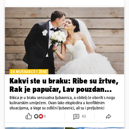
ZA MUŠKARCE I ŽENE
Kakvi ste u braku: Ribe su žrtve,
Rak je papučar, Lav pouzdan...
Bikica je u braku senzualna ljubavnica, a obitelj će oboriti s nogu
kulinarskim umijećem. Ovan lako eksplodira u konfliktnim
situacijama, a Vage su odlični ljubavnici, ali su i preljubnici
3
62