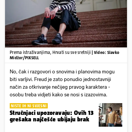
Pokretanje videa...
Prema istraživanjima, Hrvati su sve sretniji
| Video: Slavko
Midžor/PIXSELL
No, čak i razgovori o snovima i planovima mogu
biti varljivi. Freud je zato ponudio jednostavniji
način za otkrivanje nečijeg pravog karaktera -
osobu treba vidjeti kako se nosi s izazovima.
NISTE IH NI SVJESNI
Stručnjaci upozoravaju: Ovih 13
grešaka najčešće ubijaju brak