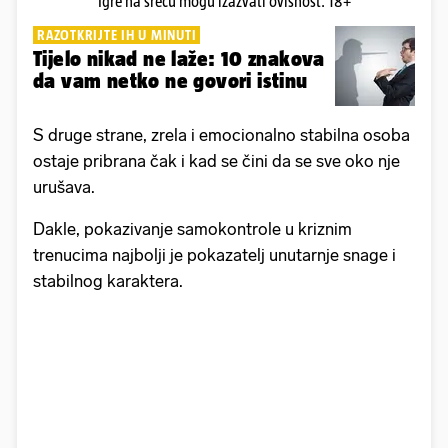
Igre na sreću mogu izazvati ovisnost. 18+
RAZOTKRIJTE IH U MINUTI
Tijelo nikad ne laže: 10 znakova
da vam netko ne govori istinu
S druge strane, zrela i emocionalno stabilna osoba
ostaje pribrana čak i kad se čini da se sve oko nje
urušava.
Dakle, pokazivanje samokontrole u kriznim
trenucima najbolji je pokazatelj unutarnje snage i
stabilnog karaktera.