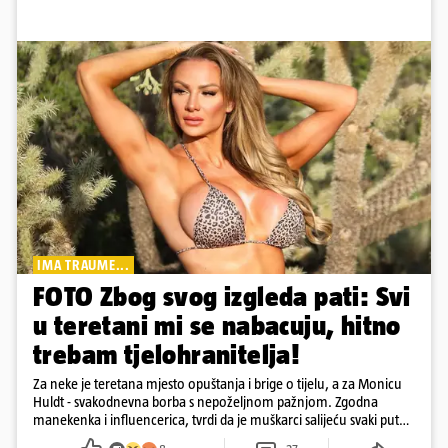
IMA TRAUME...
FOTO Zbog svog izgleda pati: Svi
u teretani mi se nabacuju, hitno
trebam tjelohranitelja!
Za neke je teretana mjesto opuštanja i brige o tijelu, a za Monicu
Huldt - svakodnevna borba s nepoželjnom pažnjom. Zgodna
manekenka i influencerica, tvrdi da je muškarci salijeću svaki put
kad dođe na trening