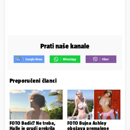
Prati naše kanale
Preporučeni članci
FOTO Badić? Ne treba,
FOTO Bujna Ashley
Halle je grudi prekrila
obožava premalene