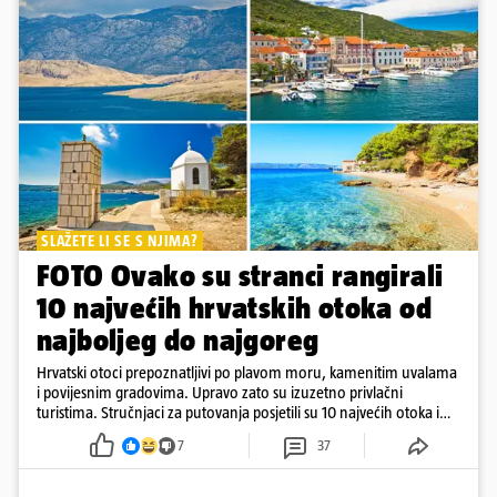
SLAŽETE LI SE S NJIMA?
FOTO Ovako su stranci rangirali
10 najvećih hrvatskih otoka od
najboljeg do najgoreg
Hrvatski otoci prepoznatljivi po plavom moru, kamenitim uvalama
i povijesnim gradovima. Upravo zato su izuzetno privlačni
turistima. Stručnjaci za putovanja posjetili su 10 najvećih otoka i
rangirali ih
7
37