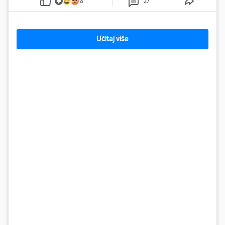
8
27
Učitaj više