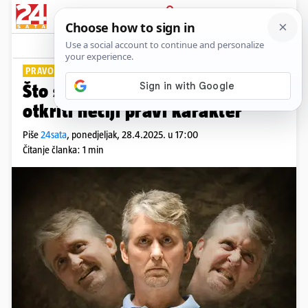
PRIJAVA
Lifestyle
Komentari
0
PRAVO LICE
Što se krije iznutra? Ovako ćete
otkriti nečiji pravi karakter
Piše
24sata
,
ponedjeljak, 28.4.2025. u 17:00
Čitanje članka: 1 min