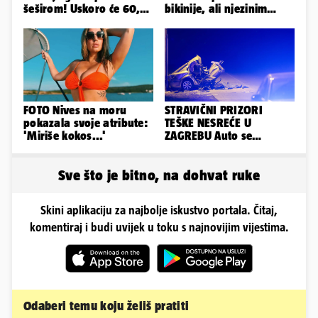
šeširom! Uskoro će 60,
bikinije, ali njezinim
ljetuje u golim izdanjima
fanovima to uopće ne
smeta
FOTO Nives na moru
STRAVIČNI PRIZORI
pokazala svoje atribute:
TEŠKE NESREĆE U
'Miriše kokos...'
ZAGREBU Auto se
prepolovio, čovjek
poginuo
Sve što je bitno, na dohvat ruke
Skini aplikaciju za najbolje iskustvo portala. Čitaj,
komentiraj i budi uvijek u toku s najnovijim vijestima.
Odaberi temu koju želiš pratiti