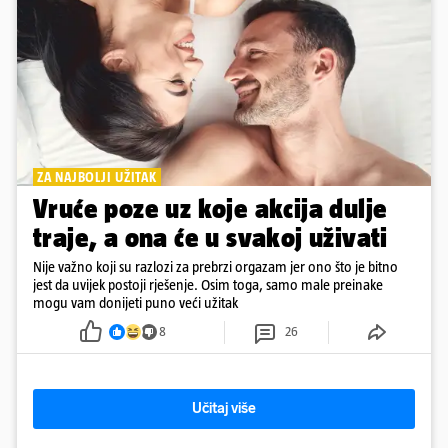
ZA NAJBOLJI UŽITAK
Vruće poze uz koje akcija dulje
traje, a ona će u svakoj uživati
Nije važno koji su razlozi za prebrzi orgazam jer ono što je bitno
jest da uvijek postoji rješenje. Osim toga, samo male preinake
mogu vam donijeti puno veći užitak
8
26
Učitaj više