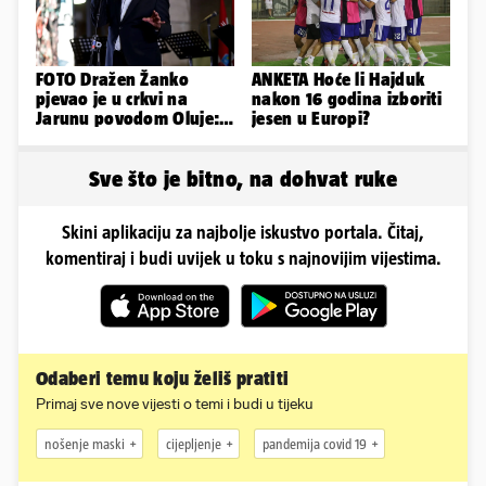
FOTO Dražen Žanko
ANKETA Hoće li Hajduk
pjevao je u crkvi na
nakon 16 godina izboriti
Jarunu povodom Oluje:
jesen u Europi?
Evo kako je izgledao
nastup
Sve što je bitno, na dohvat ruke
Skini aplikaciju za najbolje iskustvo portala. Čitaj,
komentiraj i budi uvijek u toku s najnovijim vijestima.
Odaberi temu koju želiš pratiti
Primaj sve nove vijesti o temi i budi u tijeku
nošenje maski
cijepljenje
pandemija covid 19