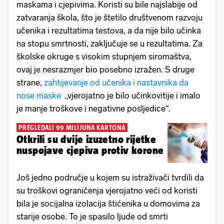
maskama i cjepivima. Koristi su bile najslabije od
zatvaranja škola, što je štetilo društvenom razvoju
učenika i rezultatima testova, a da nije bilo učinka
na stopu smrtnosti, zaključuje se u rezultatima. Za
školske okruge s visokim stupnjem siromaštva,
ovaj je nesrazmjer bio posebno izražen. S druge
strane,
zahtijevanje od učenika i nastavnika da
nose maske
„vjerojatno je bilo učinkovitije i imalo
je manje troškove i negativne posljedice“.
PREGLEDALI 99 MILIJUNA KARTONA
Otkrili su dvije izuzetno rijetke
nuspojave cjepiva protiv korone
Još jedno područje u kojem su istraživači tvrdili da
su troškovi ograničenja vjerojatno veći od koristi
bila je socijalna izolacija štićenika u domovima za
starije osobe. To je spasilo ljude od smrti