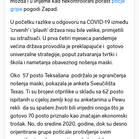
možda i u vrijeme kad nekontrolirani porast
ptičje
gripe
pogodi Zapad.
U početku razlike u odgovoru na COVID-19 između
'crvenih' i 'plavih' država nisu bile velike, primijetili
su istraživači. U prva četiri mjeseca pandemije
većina država provodila je preklapajuće i gotovo
univerzalne strategije, poput zatvaranja tvrtki i
škola i nametanja obaveznog nošenja maski.
Oko 57 posto Teksašana podržalo je ograničenja
nošenja maski, pokazala je anketa Sveučilišta
Texas. Ti su brojevi otprilike u skladu sa 62 posto
ispitanih u cijeloj zemlji koji su anketarima u Pewu
rekli da su spašeni životi bili vrijedni onoga što je
gotovo 70 posto priznalo kao značajan ekonomski
trošak. No, do sredine 2020. godine, dok su desno
orijentirane grupe poticale protivljenje ovim