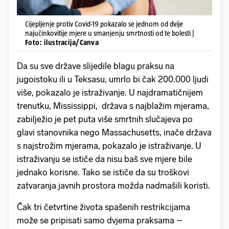
Cijepljenje protiv Covid-19 pokazalo se jednom od dvije
najučinkovitije mjere u smanjenju smrtnosti od te bolesti |
Foto: ilustracija/Canva
Da su sve države slijedile blagu praksu na
jugoistoku ili u Teksasu, umrlo bi čak 200.000 ljudi
više, pokazalo je istraživanje. U najdramatičnijem
trenutku, Mississippi, država s najblažim mjerama,
zabilježio je pet puta više smrtnih slučajeva po
glavi stanovnika nego Massachusetts, inače država
s najstrožim mjerama, pokazalo je istraživanje. U
istraživanju se ističe da nisu baš sve mjere bile
jednako korisne. Tako se ističe da su troškovi
zatvaranja javnih prostora možda nadmašili koristi.
Čak tri četvrtine života spašenih restrikcijama
može se pripisati samo dvjema praksama –