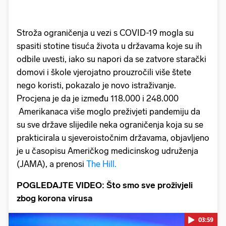
Stroža ograničenja u vezi s COVID-19 mogla su
spasiti stotine tisuća života u državama koje su ih
odbile uvesti, iako su napori da se zatvore starački
domovi i škole vjerojatno prouzročili više štete
nego koristi, pokazalo je novo istraživanje.
Procjena je da je između 118.000 i 248.000
Amerikanaca više moglo preživjeti pandemiju da
su sve države slijedile neka ograničenja koja su se
prakticirala u sjeveroistočnim državama, objavljeno
je u časopisu Američkog medicinskog udruženja
(JAMA), a prenosi
The Hill.
POGLEDAJTE VIDEO: Što smo sve proživjeli
zbog korona virusa
03:59