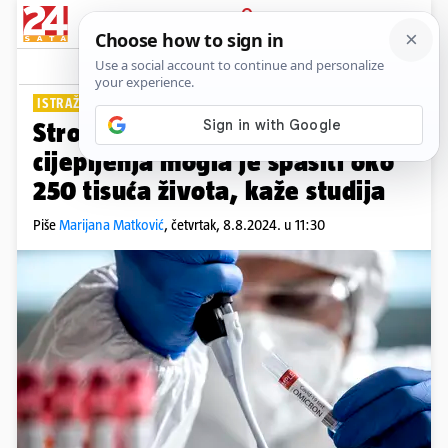
PRIJAVA
Lifestyle
Komentari
0
ISTRAŽIVANJE O POSLJEDICAMA COVID-A
Stroža obaveza nošenja maski i
cijepljenja mogla je spasiti oko
250 tisuća života, kaže studija
Piše
Marijana Matković
,
četvrtak, 8.8.2024. u 11:30