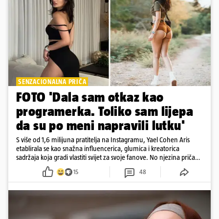
SENZACIONALNA PRIČA
FOTO 'Dala sam otkaz kao
programerka. Toliko sam lijepa
da su po meni napravili lutku'
S više od 1,6 milijuna pratitelja na Instagramu, Yael Cohen Aris
etablirala se kao snažna influencerica, glumica i kreatorica
sadržaja koja gradi vlastiti svijet za svoje fanove. No njezina priča
pokazuje da online slava dolazi i s neočekivanim izazovima
15
48