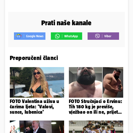
Prati naše kanale
Preporučeni članci
FOTO Valentina uživa u
FOTO Stručnjaci o Ervinu:
čarima ljeta: 'Valovi,
Tih 180 kg je previše,
sunce, lubenica'
vježbao on ili ne, prijete
mu mnoge komplikacije