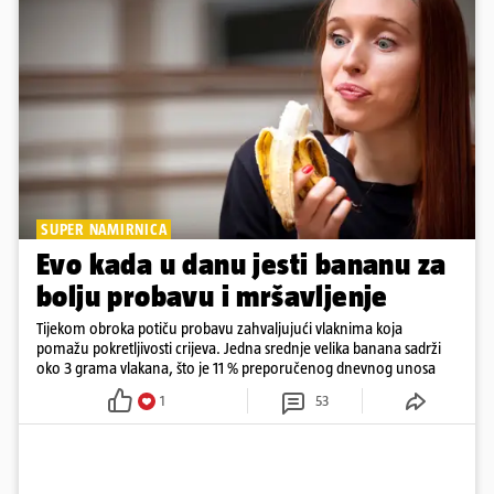
SUPER NAMIRNICA
Evo kada u danu jesti bananu za
bolju probavu i mršavljenje
Tijekom obroka potiču probavu zahvaljujući vlaknima koja
pomažu pokretljivosti crijeva. Jedna srednje velika banana sadrži
oko 3 grama vlakana, što je 11 % preporučenog dnevnog unosa
1
53