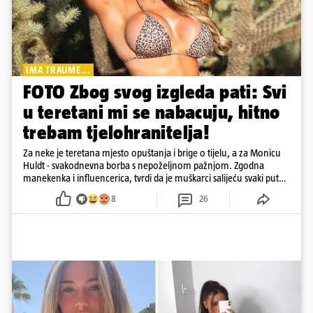
IMA TRAUME...
FOTO Zbog svog izgleda pati: Svi
u teretani mi se nabacuju, hitno
trebam tjelohranitelja!
Za neke je teretana mjesto opuštanja i brige o tijelu, a za Monicu
Huldt - svakodnevna borba s nepoželjnom pažnjom. Zgodna
manekenka i influencerica, tvrdi da je muškarci salijeću svaki put
kad dođe na trening
8
26