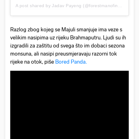
A post shared by Jadav Payeng (@forestmanofindia)
on
Au
Razlog zbog kojeg se Majuli smanjuje ima veze s
velikim nasipima uz rijeku Brahmaputru. Ljudi su ih
izgradili za zaštitu od svega što im dobaci sezona
monsuna, ali nasipi preusmjeravaju razorni tok
rijeke na otok, piše
Bored Panda.