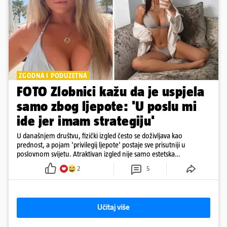
ZGODNA I PODUZETNA
FOTO Zlobnici kažu da je uspjela
samo zbog ljepote: 'U poslu mi
ide jer imam strategiju'
U današnjem društvu, fizički izgled često se doživljava kao
prednost, a pojam 'privilegij ljepote' postaje sve prisutniji u
poslovnom svijetu. Atraktivan izgled nije samo estetska
karakteristika
2
5
Učitaj više