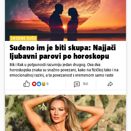
SRODNE DUŠE
Suđeno im je biti skupa: Najjači
ljubavni parovi po horoskopu
Bik i Rak u potpunosti razumiju jedan drugog. Ova dva
horoskopska znaka su snažno povezani, kako na fizičkoj tako i na
emocionalnoj razini, a ta povezanost s vremenom samo raste
9
160