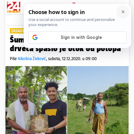
PRIJAVA
Lifestyle
Komentari
0
ZASADIO 550 HEKTARA ŠUME
Šumski čovjek Indije: Sadnjom
drveća spasio je otok od potopa
Piše
Nikolina Živković
,
subota, 12.12.2020. u 09:00