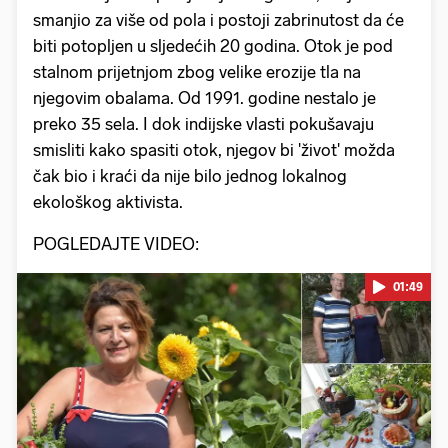
smanjio za više od pola i postoji zabrinutost da će
biti potopljen u sljedećih 20 godina. Otok je pod
stalnom prijetnjom zbog velike erozije tla na
njegovim obalama. Od 1991. godine nestalo je
preko 35 sela. I dok indijske vlasti pokušavaju
smisliti kako spasiti otok, njegov bi 'život' možda
čak bio i kraći da nije bilo jednog lokalnog
ekološkog aktivista.
POGLEDAJTE VIDEO:
01:49
Pokretanje videa...