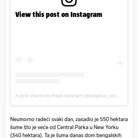
View this post on Instagram
A post shared by Angel Abraham (@angelus_naturae)
on
A
Neumorno radeći svaki dan, zasadio je 550 hektara
šume što je veće od Central Parka u New Yorku
(340 hektara). Ta je šuma danas dom bengalskih