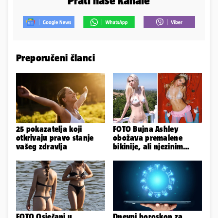
Prati naše kanale
Preporučeni članci
25 pokazatelja koji
FOTO Bujna Ashley
otkrivaju pravo stanje
obožava premalene
vašeg zdravlja
bikinije, ali njezinim
fanovima to uopće ne
smeta
FOTO Osječani u
Dnevni horoskop za