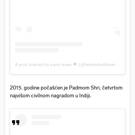
A post shared by save trees 🌳 (@letsmakelifebetteronearth)
2015. godine počašćen je Padmom Shri, četvrtom
najvišom civilnom nagradom u Indiji.