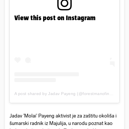
View this post on Instagram
A post shared by Jadav Payeng (@forestmanofindia)
on
Au
Jadav 'Molai' Payeng aktivist je za zaštitu okoliša i
šumarski radnik iz Majulija, u narodu poznat kao