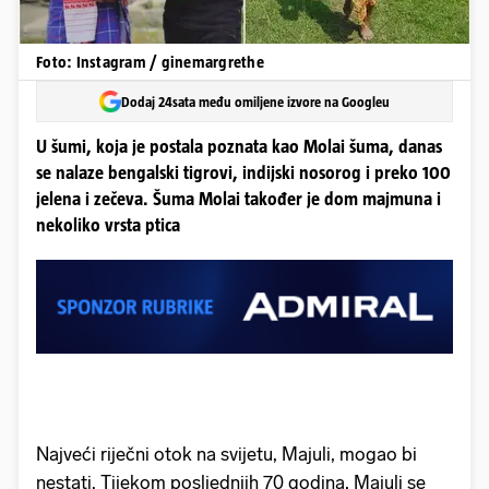
Foto: Instagram / ginemargrethe
Dodaj 24sata među omiljene izvore na Googleu
U šumi, koja je postala poznata kao Molai šuma, danas
se nalaze bengalski tigrovi, indijski nosorog i preko 100
jelena i zečeva. Šuma Molai također je dom majmuna i
nekoliko vrsta ptica
Najveći riječni otok na svijetu, Majuli, mogao bi
nestati. Tijekom posljednjih 70 godina, Majuli se