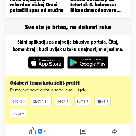
rekordno niskoj Dravi
četvrtak 6. kolovoza:
potražili spas od vrućina
Blizancima odgovara
mir, a Vage imaju volje
za sve
Sve što je bitno, na dohvat ruke
Skini aplikaciju za najbolje iskustvo portala. Čitaj,
komentiraj i budi uvijek u toku s najnovijim vijestima.
Odaberi temu koju želiš pratiti
Primaj sve nove vijesti o temi i budi u tijeku
okoliš
životinje
otok
šuma
rijeka
indija
2