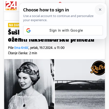
PRIJAVA
Lifestyle
Komentari
1
NA DANAŠNJI DAN
Šuškalo se da bi Charles mogao
oženiti luksemburšku princezu
Piše
Ema Krstić
,
petak, 19.7.2024. u 11:00
Čitanje članka: 2 min