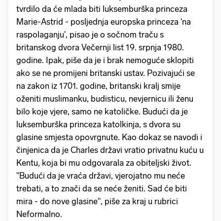
tvrdilo da će mlada biti luksemburška princeza
Marie-Astrid - posljednja europska princeza 'na
raspolaganju', pisao je o sočnom traču s
britanskog dvora Večernji list 19. srpnja 1980.
godine. Ipak, piše da je i brak nemoguće sklopiti
ako se ne promijeni britanski ustav. Pozivajući se
na zakon iz 1701. godine, britanski kralj smije
oženiti muslimanku, budisticu, nevjernicu ili ženu
bilo koje vjere, samo ne katoličke. Budući da je
luksemburška princeza katolkinja, s dvora su
glasine smjesta opovrgnute. Kao dokaz se navodi i
činjenica da je Charles državi vratio privatnu kuću u
Kentu, koja bi mu odgovarala za obiteljski život.
"Budući da je vraća državi, vjerojatno mu neće
trebati, a to znači da se neće ženiti. Sad će biti
mira - do nove glasine", piše za kraj u rubrici
Neformalno.