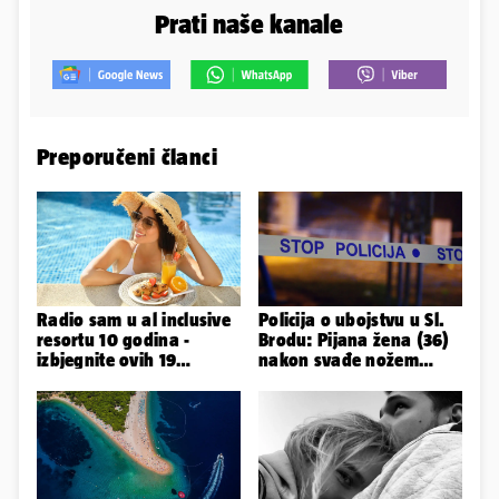
Prati naše kanale
Preporučeni članci
Radio sam u al inclusive
Policija o ubojstvu u Sl.
resortu 10 godina -
Brodu: Pijana žena (36)
izbjegnite ovih 19
nakon svađe nožem
grešaka i olakšajte si
ubila partnera (71)
odmor