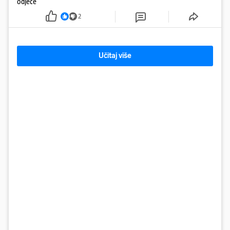
odjeće
2
Učitaj više