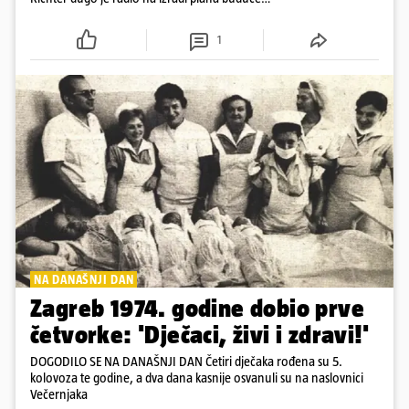
kavane, koji bi zadovoljio i investitora i ugostiteljske
poduzeće Mosor i želje Zagrepčana
1
NA DANAŠNJI DAN
Zagreb 1974. godine dobio prve
četvorke: 'Dječaci, živi i zdravi!'
DOGODILO SE NA DANAŠNJI DAN Četiri dječaka rođena su 5.
kolovoza te godine, a dva dana kasnije osvanuli su na naslovnici
Večernjaka