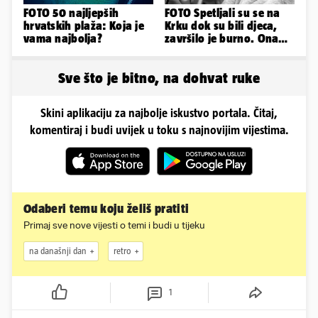
FOTO 50 najljepših
FOTO Spetljali su se na
hrvatskih plaža: Koja je
Krku dok su bili djeca,
vama najbolja?
završilo je burno. Ona
sad želi 50 milijuna eura
Sve što je bitno, na dohvat ruke
Skini aplikaciju za najbolje iskustvo portala. Čitaj,
komentiraj i budi uvijek u toku s najnovijim vijestima.
Odaberi temu koju želiš pratiti
Primaj sve nove vijesti o temi i budi u tijeku
na današnji dan
retro
1