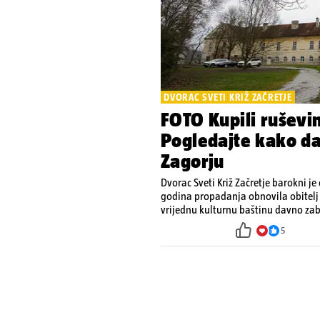
DVORAC SVETI KRIŽ ZAČRETJE
FOTO Kupili ruševin
Pogledajte kako da
Zagorju
Dvorac Sveti Križ Začretje barokni je
godina propadanja obnovila obitelj 
vrijednu kulturnu baštinu davno z
5