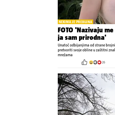
NEKIMA JE PREBUJNA
FOTO 'Nazivaju me 
ja sam prirodna'
Unatoč odbijanjima od strane brojni
pretvoriti svoje obline u zaštitni zn
mrežama
26