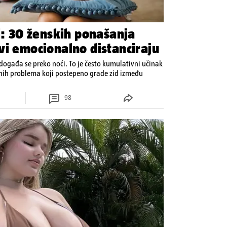
i: 30 ženskih ponašanja
vi emocionalno distanciraju
ogađa se preko noći. To je često kumulativni učinak
enih problema koji postepeno grade zid između
98