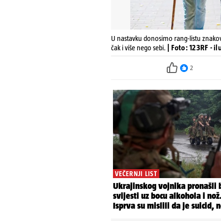
U nastavku donosimo rang-listu znakov
čak i više nego sebi.
| Foto: 123RF - il
2