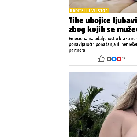
RADITE LI I VI ISTO?
Tihe ubojice ljubav
zbog kojih se muže
Emocionalna udaljenost u braku ne d
ponavljajućih ponašanja ili neriješ
partnera
12