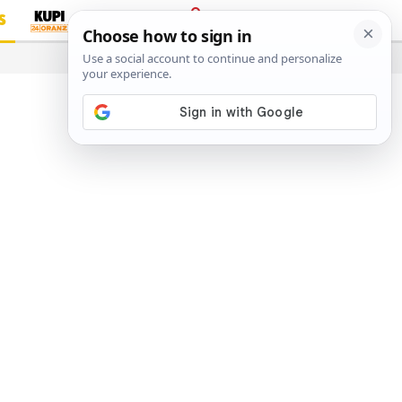
S
PRIJAVA
…