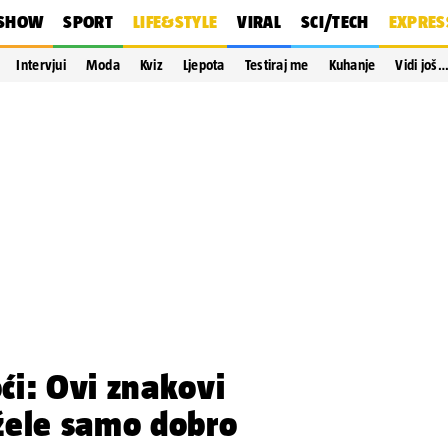
SHOW
SPORT
LIFE&STYLE
VIRAL
SCI/TECH
EXPRES
Intervjui
Moda
Kviz
Ljepota
Testiraj me
Kuhanje
Vidi još
ći: Ovi znakovi
žele samo dobro