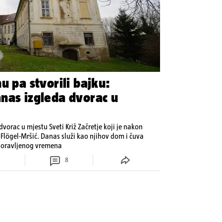
u pa stvorili bajku:
nas izgleda dvorac u
 dvorac u mjestu Sveti Križ Začretje koji je nakon
Flögel-Mršić. Danas služi kao njihov dom i čuva
aboravljenog vremena
8