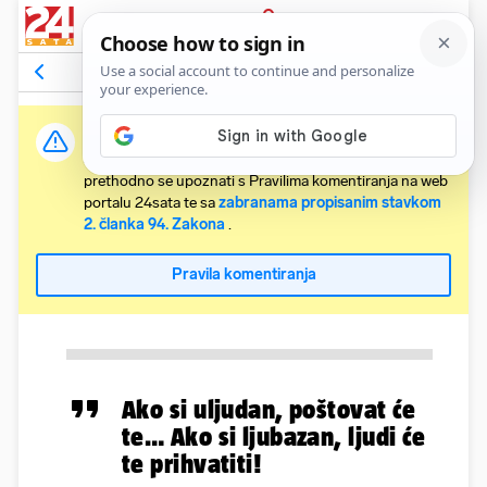
PRIJAVA
Komentari
Relevantni
Važna obavijest:
Svaki korisnik koji želi komentirati članke obvezan je
prethodno se upoznati s Pravilima komentiranja na web
portalu 24sata te sa
zabranama propisanim stavkom
2. članka 94. Zakona
.
Pravila komentiranja
Ako si uljudan, poštovat će
te… Ako si ljubazan, ljudi će
te prihvatiti!