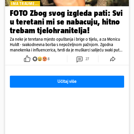
IMA TRAUME...
FOTO Zbog svog izgleda pati: Svi
u teretani mi se nabacuju, hitno
trebam tjelohranitelja!
Za neke je teretana mjesto opuštanja i brige o tijelu, a za Monicu
Huldt - svakodnevna borba s nepoželjnom pažnjom. Zgodna
manekenka i influencerica, tvrdi da je muškarci salijeću svaki put
kad dođe na trening
8
27
Učitaj više