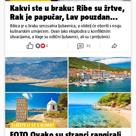
Kakvi ste u braku: Ribe su žrtve,
Rak je papučar, Lav pouzdan...
Bikica je u braku senzualna ljubavnica, a obitelj će oboriti s nogu
kulinarskim umijećem. Ovan lako eksplodira u konfliktnim
situacijama, a Vage su odlični ljubavnici, ali su i preljubnici
4
62
SLAŽETE LI SE S NJIMA?
FOTO Ovako su stranci rangirali