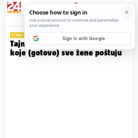
PRIJAVA
Galerija
Komentari
6
SITNICE KOJE PUNO ZNAČE
Tajni ženski kodeks: 30 pravila
koje (gotovo) sve žene poštuju