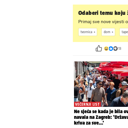
Odaberi temu koju ž
Primaj sve nove vijesti o
tvornica
dom
tape
13