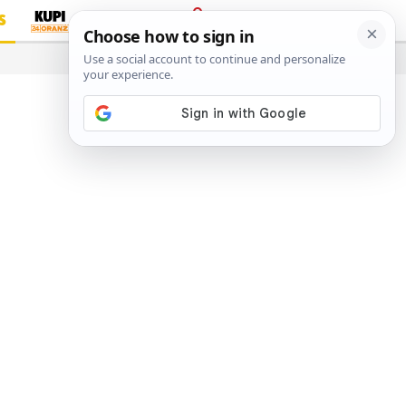
S
PRIJAVA
…