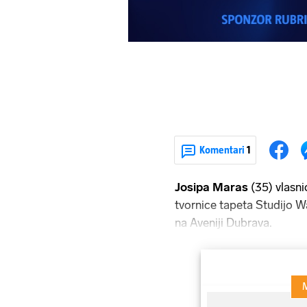
Komentari
1
Josipa Maras
(35) vlasni
tvornice tapeta Studijo W
na Aveniji Dubrava.