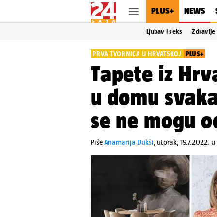
PLUS+
NEWS
Ljubav i seks
Zdravlje
PRVA TVORNICA U HRVATSKOJ
PLUS+
Tapete iz Hrv
u domu svaka
se ne mogu odl
Piše
Anamarija Dukši
,
utorak, 19.7.2022. 