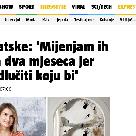
SHOW
SPORT
LIFE&STYLE
VIRAL
SCI/TECH
EXPRES
Intervjui
Moda
Kviz
Ljepota
Testiraj me
Kuhanje
Vidi još
atske: 'Mijenjam ih
 dva mjeseca jer
učiti koju bi'
u 07:00