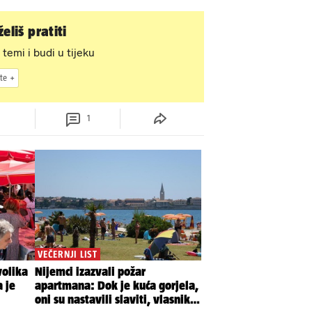
eliš pratiti
 temi i budi u tijeku
te
1