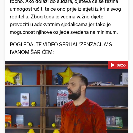
točno. Ako dolazi do sudara, djeteva će se težina
umnogostručiti te će ono prije izletjeti iz krila svog
roditelja. Zbog toga je veoma važno dijete
prevoziti u adekvatnim sjedalicama jer tako je
mogućnost njihove ozljede svedena na minimum.
POGLEDAJTE VIDEO SERIJAL 'ZENZACIJA' S
IVANOM ŠARIĆEM:
08:55
Pokretanje videa...