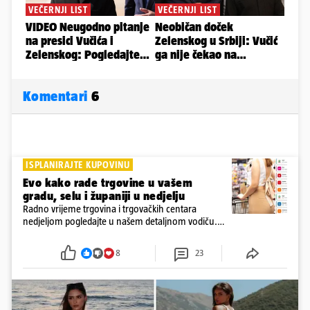
Komentari
6
ISPLANIRAJTE KUPOVINU
Evo kako rade trgovine u vašem
gradu, selu i županiji u nedjelju
Radno vrijeme trgovina i trgovačkih centara
nedjeljom pogledajte u našem detaljnom vodiču.
Trgovine smiju raditi 16 nedjelja u godini, a trgovine
i šoping centri sami biraju koje će to nedjelje biti
8
23