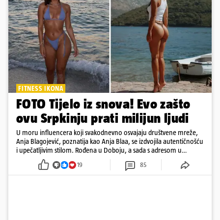
FITNESS IKONA
FOTO Tijelo iz snova! Evo zašto
ovu Srpkinju prati milijun ljudi
U moru influencera koji svakodnevno osvajaju društvene mreže,
Anja Blagojević, poznatija kao Anja Blaa, se izdvojila autentičnošću
i upečatljivim stilom. Rođena u Doboju, a sada s adresom u
Dubaiju, Anja je spoj glamura, discipline i mladenačke energije
19
85