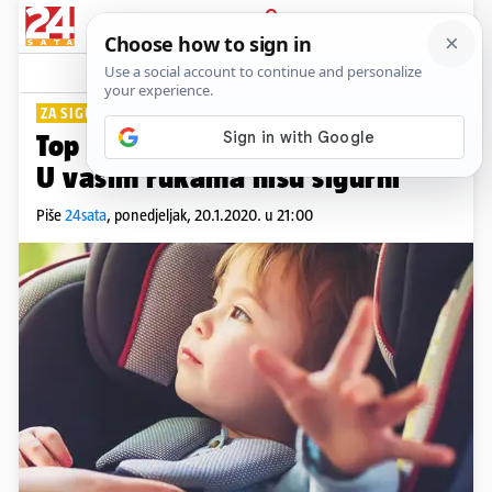
PRIJAVA
Lifestyle
Komentari
6
ZA SIGURNOST
Top 8 razloga za autosjedalice:
U vašim rukama nisu sigurni
Piše
24sata
,
ponedjeljak, 20.1.2020. u 21:00