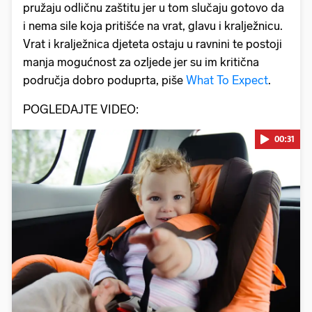
pružaju odličnu zaštitu jer u tom slučaju gotovo da
i nema sile koja pritišće na vrat, glavu i kralježnicu.
Vrat i kralježnica djeteta ostaju u ravnini te postoji
manja mogućnost za ozljede jer su im kritična
područja dobro poduprta, piše
What To Expect
.
POGLEDAJTE VIDEO:
00:31
Pokretanje videa...