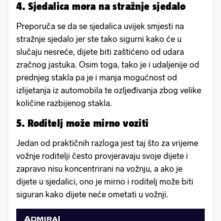
4. Sjedalica mora na stražnje sjedalo
Preporuča se da se sjedalica uvijek smjesti na
stražnje sjedalo jer ste tako sigurni kako će u
slučaju nesreće, dijete biti zaštićeno od udara
zračnog jastuka. Osim toga, tako je i udaljenije od
prednjeg stakla pa je i manja mogućnost od
izlijetanja iz automobila te ozljeđivanja zbog velike
količine razbijenog stakla.
5. Roditelj može mirno voziti
Jedan od praktičnih razloga jest taj što za vrijeme
vožnje roditelji često provjeravaju svoje dijete i
zapravo nisu koncentrirani na vožnju, a ako je
dijete u sjedalici, ono je mirno i roditelj može biti
siguran kako dijete neće ometati u vožnji.