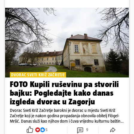
DVORAC SVETI KRIŽ ZAČRETJE
FOTO Kupili ruševinu pa stvorili
bajku: Pogledajte kako danas
izgleda dvorac u Zagorju
Dvorac Sveti Križ Začretje barokni je dvorac u mjestu Sveti Križ
Začretje koji je nakon godina propadanja obnovila obitelj Flögel-
Mršić. Danas služi kao njihov dom i čuva vrijednu kulturnu baštinu
davno zaboravljenog vremena
5
9