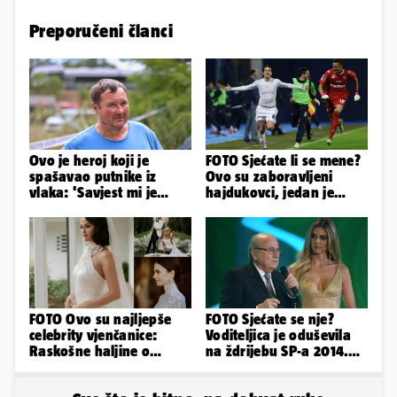
Preporučeni članci
Ovo je heroj koji je
FOTO Sjećate li se mene?
spašavao putnike iz
Ovo su zaboravljeni
vlaka: 'Savjest mi je
hajdukovci, jedan je
nalagala da to
napuhao 3,3 promila...
napravim...'
FOTO Ovo su najljepše
FOTO Sjećate se nje?
celebrity vjenčanice:
Voditeljica je oduševila
Raskošne haljine o
na ždrijebu SP-a 2014.
kojima je pričao cijeli
Evo kako danas izgleda
svijet