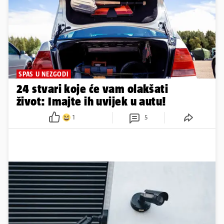
SPAS U NEZGODI
24 stvari koje će vam olakšati
život: Imajte ih uvijek u autu!
1
5