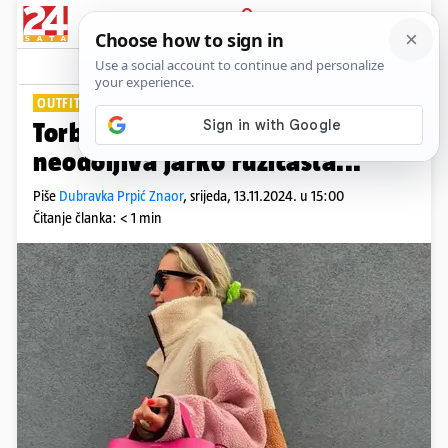
PRIJAVA
Lifestyle
Komentari
0
OUTFIT DANA
Torba za kojom se svi okreću: Ta
neodoljiva jarko ružičasta...
Piše
Dubravka Prpić Znaor
,
srijeda, 13.11.2024. u 15:00
Čitanje članka: < 1 min