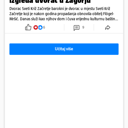
izgleda dvorac u Zagorju
Dvorac Sveti Križ Začretje barokni je dvorac u mjestu Sveti Križ
Začretje koji je nakon godina propadanja obnovila obitelj Flögel-
Mršić. Danas služi kao njihov dom i čuva vrijednu kulturnu baštinu
davno zaboravljenog vremena
6
9
Učitaj više