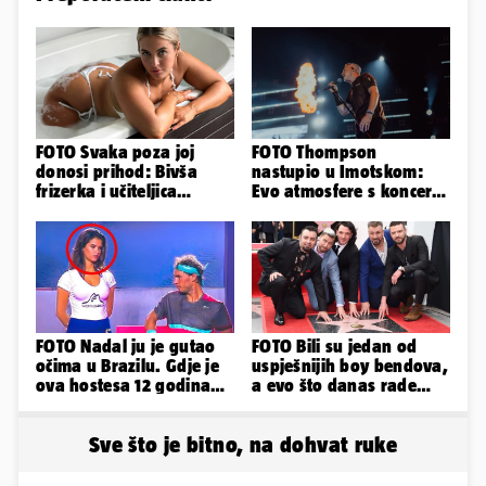
FOTO Svaka poza joj
FOTO Thompson
donosi prihod: Bivša
nastupio u Imotskom:
frizerka i učiteljica
Evo atmosfere s koncerta
oblinama je zapalila
na Gospinom docu
Instagram
FOTO Nadal ju je gutao
FOTO Bili su jedan od
očima u Brazilu. Gdje je
uspješnijih boy bendova,
ova hostesa 12 godina
a evo što danas rade
poslije i kako izgleda?
članovi skupine NSYNC
Sve što je bitno, na dohvat ruke