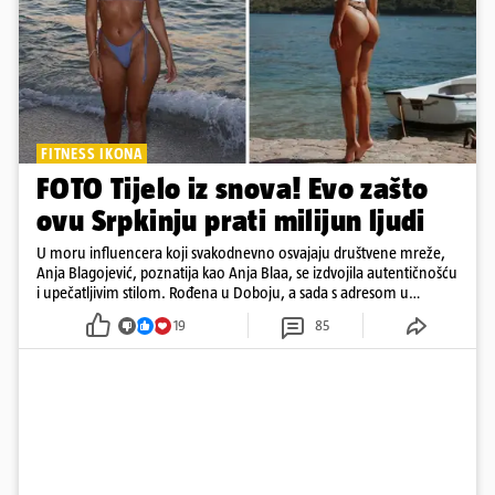
FITNESS IKONA
FOTO Tijelo iz snova! Evo zašto
ovu Srpkinju prati milijun ljudi
U moru influencera koji svakodnevno osvajaju društvene mreže,
Anja Blagojević, poznatija kao Anja Blaa, se izdvojila autentičnošću
i upečatljivim stilom. Rođena u Doboju, a sada s adresom u
Dubaiju, Anja je spoj glamura, discipline i mladenačke energije
19
85