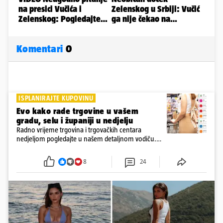
Komentari
0
ISPLANIRAJTE KUPOVINU
Evo kako rade trgovine u vašem
gradu, selu i županiji u nedjelju
Radno vrijeme trgovina i trgovačkih centara
nedjeljom pogledajte u našem detaljnom vodiču.
Trgovine smiju raditi 16 nedjelja u godini, a trgovine
i šoping centri sami biraju koje će to nedjelje biti
8
24