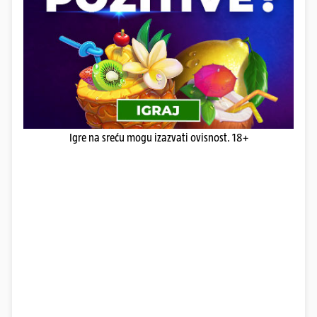
Igre na sreću mogu izazvati ovisnost. 18+