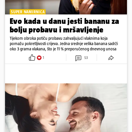
SUPER NAMIRNICA
Evo kada u danu jesti bananu za
bolju probavu i mršavljenje
Tijekom obroka potiču probavu zahvaljujući vlaknima koja
pomažu pokretljivosti crijeva. Jedna srednje velika banana sadrži
oko 3 grama vlakana, što je 11 % preporučenog dnevnog unosa
1
53