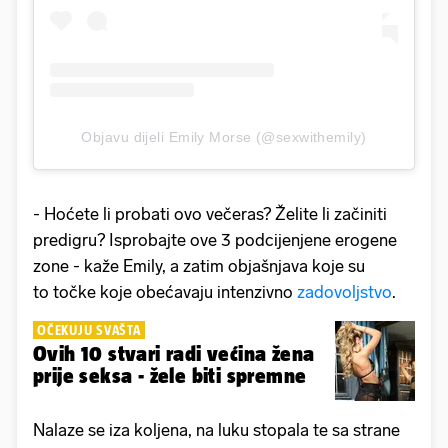
Objavu dijeli Emily Morse (@sexwithemily)
- Hoćete li probati ovo večeras? Želite li začiniti
predigru? Isprobajte ove 3 podcijenjene erogene
zone - kaže Emily, a zatim objašnjava koje su
to točke koje obećavaju intenzivno
zadovoljstvo
.
OČEKUJU SVAŠTA
Ovih 10 stvari radi većina žena
prije seksa - žele biti spremne
Nalaze se iza koljena, na luku stopala te sa strane