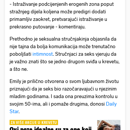
- Istraživanje podcijenjenih erogenih zona poput
stražnjeg dijela koljena može predigri dodati
primamljiv zaokret, pretvarajući istraživanje u
prekrasno putovanje - komentiraju.
Prethodno je seksualna stručnjakinja objasnila da
nije tajna da bolja komunikacija može trenutačno
poboljšati
intimnost
. Stručnjaci za seks vjeruju da
je važno znati što se jedno drugom sviđa u krevetu,
a što ne.
Emily je prilično otvorena o svom ljubavnom životu
priznajući da je seks bio razočaravajući u njezinim
mladim godinama. I sada ona preuzima kontrolu u
svojim 50-ima, ali i pomaže drugima, donosi
Daily
Star
.
ZA VIŠE AKCIJE U KREVETU
Ovi poze idealne su za one koji