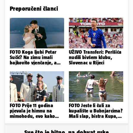
Preporučeni članci
FOTO Koga ljubi Petar
UŽIVO Transferi: Perišića
Sučić? Na zimu imali
nudili bivšem klubu,
bajkovito vjenčanje, a
Slovenac u Rijeci
sada je na svijet stigao -
sin!
FOTO Prije 11 godina
FOTO Jeste li čuli za
pjevala je himnu na
kupalište u Bubnjarcima?
mimohodu, evo kako
Mali slap, bistra Kupa,
danas izgleda Mia
šumski hlad - prava
Negovetić
idila!
Sve što je bitno, na dohvat ruke