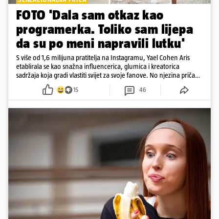
FOTO 'Dala sam otkaz kao
programerka. Toliko sam lijepa
da su po meni napravili lutku'
S više od 1,6 milijuna pratitelja na Instagramu, Yael Cohen Aris
etablirala se kao snažna influencerica, glumica i kreatorica
sadržaja koja gradi vlastiti svijet za svoje fanove. No njezina priča
pokazuje da online slava dolazi i s neočekivanim izazovima
15
46