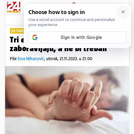
PRIJAVA
Lifestyle
Komentari
10
ZA FANTASTIČNO ISKUSTVO
Tri erogene zone koje mnogi
zaboravljaju, a ne bi trebali
Piše
Ema Mihanović
,
utorak, 21.11.2023. u 21:00