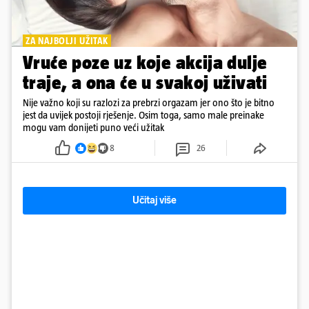
ZA NAJBOLJI UŽITAK
Vruće poze uz koje akcija dulje
traje, a ona će u svakoj uživati
Nije važno koji su razlozi za prebrzi orgazam jer ono što je bitno
jest da uvijek postoji rješenje. Osim toga, samo male preinake
mogu vam donijeti puno veći užitak
8
26
Učitaj više